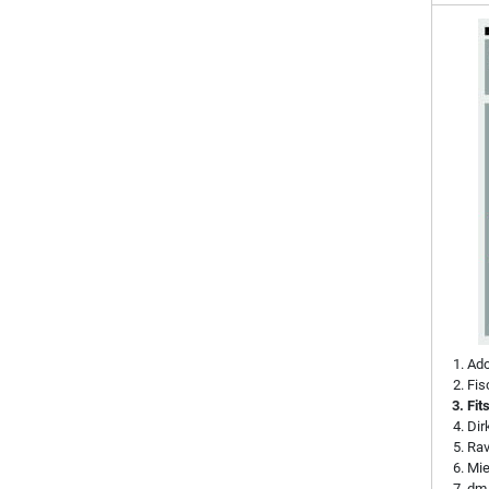
Ado
Fis
Fit
Di
Rav
Mie
dm-