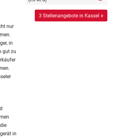
»
3 Stellenangebote in Kassel
cht nur
hmen.
er, in
o gut zu
rkäufer
mmen.
seler
nd
mmen
die
gerät in