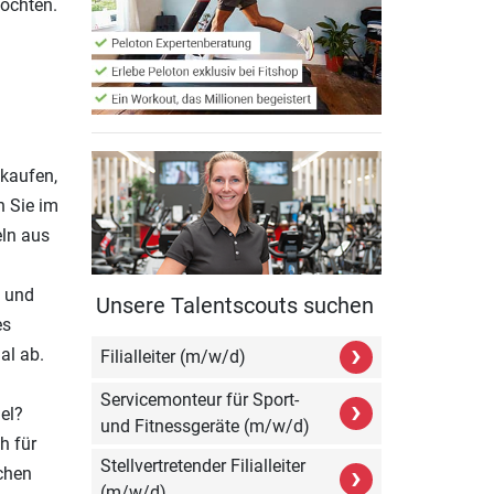
möchten.
 kaufen,
n Sie im
eln aus
n und
Unsere Talentscouts suchen
es
›
al ab.
Filialleiter (m/w/d)
Servicemonteur für Sport-
›
el?
und Fitnessgeräte (m/w/d)
h für
Stellvertretender Filialleiter
›
chen
(m/w/d)