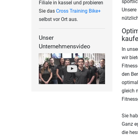
sportli
Filiale in kassel und probieren
Unsere 
Sie das
Cross Training Bike+
nützlic
selbst vor Ort aus.
Optim
Unser
kauf
Unternehmensvideo
In unse
wir bie
Fitness
den Ber
optimal
gleich 
Fitness
Sie hab
Ganz eg
die hes