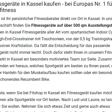
ssgeräte in Kassel kaufen - bei Europas Nr. 1 fü
itness
 ist Ihr persönlicher Fitnessberater direkt vor Ort in Kassel. In u
schäft finden Sie
Fitnessgeräte auf über 500 qm Ausstellungs
den in Kassel Fitnessgeräte aller Art vom spartanischen Indoor Cy
h-End-Crosstrainer mit Touchscreen, von der 0,5 kg Trainingsha
siven Kraftstation. Da fällt die Entscheidung für das passende
gerät nicht immer leicht. Doch dafür steht Ihnen in unserem Fitn
kt in Kassel ein besonders motiviertes Team zur Seite. Zusam
inden wir heraus, welches Sportgerät am besten zu Ihnen passt, 
er Hanteln für den Muskelaufbau kaufen sollten oder ein besond
schonendes Recumbent Bike.
te, wenn Sie bei Fitshop in Kassel ein Fitnessgerät kaufen möc
nen alle Sportgeräte vor Ort testen. Nach Lust und Laune, so la
v Sie wollen. Nehmen Sie sich etwas Zeit und gerne auch etwas