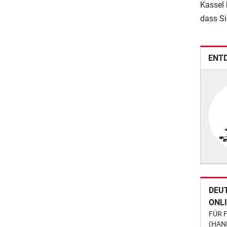
Kassel 
dass Si
ENTD
DEU
ONL
FÜR 
(HAN