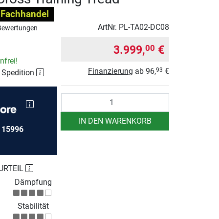
 Fachhandel
ArtNr.
PL-TA02-DC08
Bewertungen
3.999,
€
00
frei!
Finanzierung
ab
96,
€
93
r Spedition
Anzahl
IN DEN WARENKORB
e
15996
URTEIL
Dämpfung
Stabilität