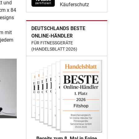
t und
Käuferschutz
 cm x 84
esigns
DEUTSCHLANDS BESTE
rn mit
ONLINE-HÄNDLER
i jedem
FÜR FITNESSGERÄTE
(HANDELSBLATT 2026)
Bereits zum 8. Mal in Folge