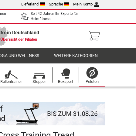
Lieferland
Sprache
Mein Konto
enen
Seit 42 Jahren Ihr Experte für
Heimfitness
36x in Deutschland
Übersicht der Filialen
OGA UND WELLNESS
WEITERE KATEGORIEN
Rollentrainer
Stepper
Boxsport
Peloton
Cross Training Tread