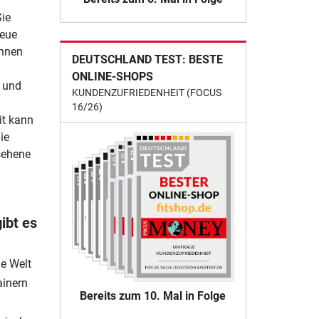
Sie
neue
Ihnen
DEUTSCHLAND TEST: BESTE
ONLINE-SHOPS
r und
KUNDENZUFRIEDENHEIT (FOCUS
16/26)
it kann
ie
sehene
ibt es
ue Welt
ainern
Bereits zum 10. Mal in Folge