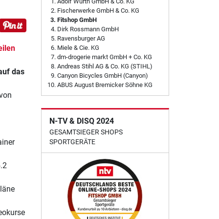
Adolf Würth GmbH & Co. KG
Fischerwerke GmbH & Co. KG
Fitshop GmbH
Dirk Rossmann GmbH
Ravensburger AG
eilen
Miele & Cie. KG
dm-drogerie markt GmbH + Co. KG
Andreas Stihl AG & Co. KG (STIHL)
auf das
Canyon Bicycles GmbH (Canyon)
ABUS August Bremicker Söhne KG
 von
N-TV & DISQ 2024
GESAMTSIEGER SHOPS
ainer
SPORTGERÄTE
.2
pläne
eokurse