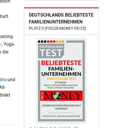
sisch
DEUTSCHLANDS BELIEBTESTE
chaft
FAMILIENUNTERNEHMEN
PLATZ 3 (FOCUS MONEY 09/25)
aining
-, Yoga-
u die
Nähe
und
ll-
irekt