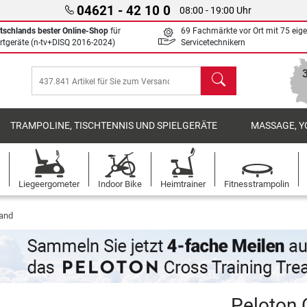
04621 - 42 10 0
08:00 - 19:00 Uhr
tschlands bester Online-Shop
für
69 Fachmärkte vor Ort mit 75 eig
rtgeräte (n-tv+DISQ 2016-2024)
Servicetechnikern
Suchen
TRAMPOLINE, TISCHTENNIS UND SPIELGERÄTE
MASSAGE, Y
Liegeergometer
Indoor Bike
Heimtrainer
Fitnesstrampolin
band
Peloton 