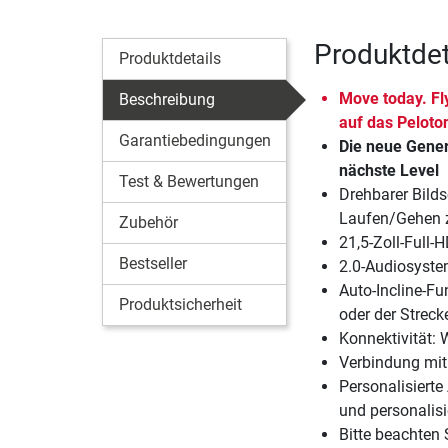
Produktdet
Produktdetails
Move today. Fl
Beschreibung
auf das Peloto
Garantiebedingungen
Die neue Gener
nächste Level
Test & Bewertungen
Drehbarer Bild
Laufen/Gehen z
Zubehör
21,5-Zoll-Full
Bestseller
2.0-Audiosyste
Auto-Incline-Fu
Produktsicherheit
oder der Streck
Konnektivität:
Verbindung mit
Personalisierte
und personalisie
Bitte beachten