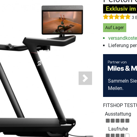
Exklusiv im
3 
Auf Lager
versandkosten
Lieferung pe
Sammeln Si
Next
Meilen.
FITSHOP TEST
Ausstattung
Laufruhe