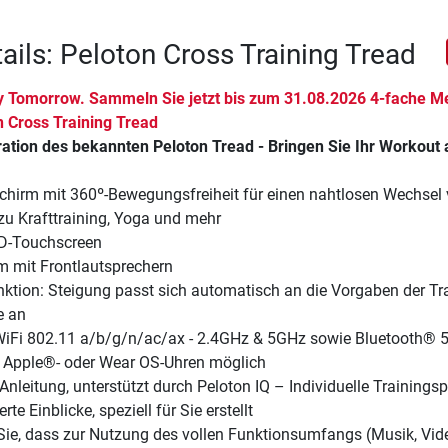
ails: Peloton Cross Training Tread
y Tomorrow. Sammeln Sie jetzt bis zum 31.08.2026 4-fache M
n Cross Training Tread
ation des bekannten Peloton Tread - Bringen Sie Ihr Workout 
schirm mit 360º-Bewegungsfreiheit für einen nahtlosen Wechsel
u Krafttraining, Yoga und mehr
-HD-Touchscreen
m mit Frontlautsprechern
nktion: Steigung passt sich automatisch an die Vorgaben der Tr
e an
 WiFi 802.11 a/b/g/n/ac/ax - 2.4GHz & 5GHz sowie Bluetooth® 5
 Apple®- oder Wear OS-Uhren möglich
 Anleitung, unterstützt durch Peloton IQ – Individuelle Trainings
rte Einblicke, speziell für Sie erstellt
 Sie, dass zur Nutzung des vollen Funktionsumfangs (Musik, Vid