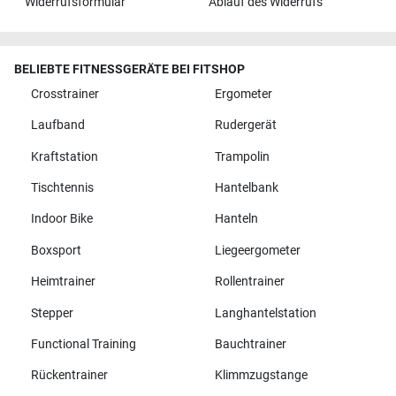
Widerrufsformular
Ablauf des Widerrufs
BELIEBTE FITNESSGERÄTE BEI FITSHOP
Crosstrainer
Ergometer
Laufband
Rudergerät
Kraftstation
Trampolin
Tischtennis
Hantelbank
Indoor Bike
Hanteln
Boxsport
Liegeergometer
Heimtrainer
Rollentrainer
Stepper
Langhantelstation
Functional Training
Bauchtrainer
Rückentrainer
Klimmzugstange