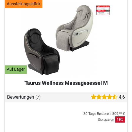
Ausstellungsstück
Auf Lager
Taurus Wellness Massagesessel M
Bewertungen
4,6
(7)
30-Tage-Bestpreis
809,
€
00
Sie sparen
19%