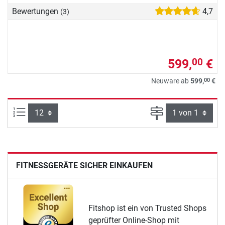
Bewertungen
4,7
(3)
599,
€
00
00
Neuware ab
599,
€
Artikel pro Seite:
Seite
FITNESSGERÄTE SICHER EINKAUFEN
Fitshop ist ein von Trusted Shops
geprüfter Online-Shop mit