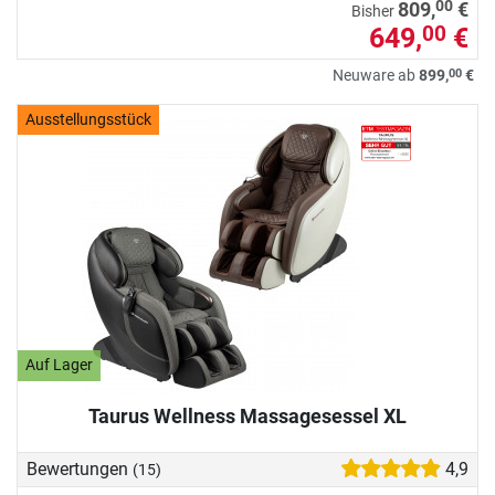
00
809,
€
Bisher
649,
€
00
00
Neuware ab
899,
€
Ausstellungsstück
Auf Lager
Taurus Wellness Massagesessel XL
Bewertungen
4,9
(15)