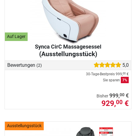
Auf Lager
Synca CirC Massagesessel
(Ausstellungsstück)
Bewertungen
5,0
(2)
30-Tage-Bestpreis
999,
€
00
Sie sparen
7%
00
999,
€
Bisher
929,
€
00
Ausstellungsstück