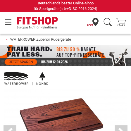
69 Fachmärkte vor Ort mit 75 eigenen Servicetechnikern
69x
WATERROWER Zubehör Rudergeräte