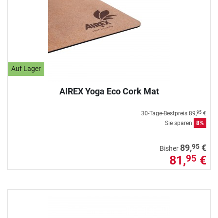
Auf Lager
AIREX Yoga Eco Cork Mat
30-Tage-Bestpreis
89,
€
95
Sie sparen
8%
95
89,
€
Bisher
81,
€
95