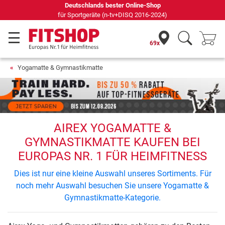
s bester Online-Shop
69 Fachmärkte vor Ort mi
e (n-tv+DISQ 2016-2024)
69x
Yogamatte & Gymnastikmatte
AIREX YOGAMATTE &
GYMNASTIKMATTE KAUFEN BEI
EUROPAS NR. 1 FÜR HEIMFITNESS
Dies ist nur eine kleine Auswahl unseres Sortiments. Für
noch mehr Auswahl besuchen Sie unsere Yogamatte &
Gymnastikmatte-Kategorie.