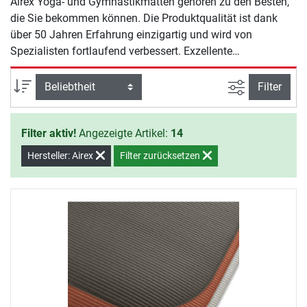
Airex Yoga- und Gymnastikmatten gehören zu den Besten,
die Sie bekommen können. Die Produktqualität ist dank
über 50 Jahren Erfahrung einzigartig und wird von
Spezialisten fortlaufend verbessert. Exzellente
Dämpfungseigenschaften schonen Gelenke, Sehnen und
Muskulatur. Airex Yoga- und Gymnastikmatten sind ein
Ansicht filte
Sortierung
Filter
Premiumprodukt für mehr Spaß und Sicherheit beim
Training.
Filter aktiv!
Angezeigte Artikel:
14
Hersteller: Airex
Filter zurücksetzen