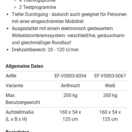
4 Trainingsprofile
2 Testprogramme
Tiefer Durchgang - dadurch auch geeignet für Personen
mit einer eingeschränkter Mobilität
Ausgestattet mit einem elektronisch gesteuertem
Wirbelstrombremssystem: verschleißfrei, geräuscharm
und gleichmäßiger Rundlauf
Drehzahlbereich: 20 - 120 U/min
Allgemeine Daten
ArtNr.
EF-V5003-0054
EF-V5003-0067
Variante
Anthrazit
Weiß
Max.
200 kg
200 kg
Benutzergewicht
Aufstellmaße
160 x 54 x
160 x 54 x
(L x B x H)
125 cm
125 cm