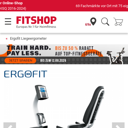
69 Fachmärkte vor Ort mit 75 eigenen Servicetechnikern
69x
Ergofit Liegeergometer