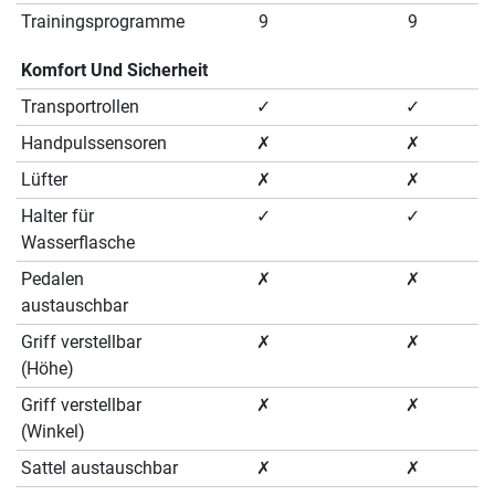
Trainingsprogramme
9
9
Komfort Und Sicherheit
Transportrollen
✓
✓
Handpulssensoren
✗
✗
Lüfter
✗
✗
Halter für
✓
✓
Wasserflasche
Pedalen
✗
✗
austauschbar
Griff verstellbar
✗
✗
(Höhe)
Griff verstellbar
✗
✗
(Winkel)
Sattel austauschbar
✗
✗