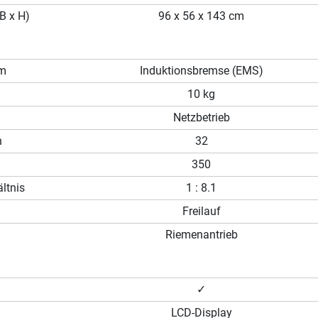
B x H)
96 x 56 x 143 cm
em
Induktionsbremse (EMS)
10 kg
Netzbetrieb
n
32
350
ltnis
1 : 8.1
Freilauf
Riemenantrieb
✓
LCD-Display