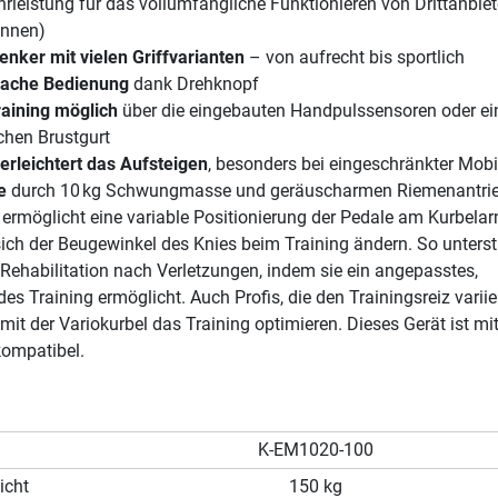
rleistung für das vollumfängliche Funktionieren von Drittanbie
nnen)
enker mit vielen Griffvarianten
– von aufrecht bis sportlich
fache Bedienung
dank Drehknopf
aining möglich
über die eingebauten Handpulssensoren oder ei
ichen Brustgurt
 erleichtert das Aufsteigen
, besonders bei eingeschränkter Mobil
e
durch 10 kg Schwungmasse und geräuscharmen Riemenantri
 ermöglicht eine variable Positionierung der Pedale am Kurbelar
ich der Beugewinkel des Knies beim Training ändern. So unterst
 Rehabilitation nach Verletzungen, indem sie ein angepasstes,
s Training ermöglicht. Auch Profis, die den Trainingsreiz variie
mit der Variokurbel das Training optimieren. Dieses Gerät ist mit
ompatibel.
K-EM1020-100
icht
150 kg