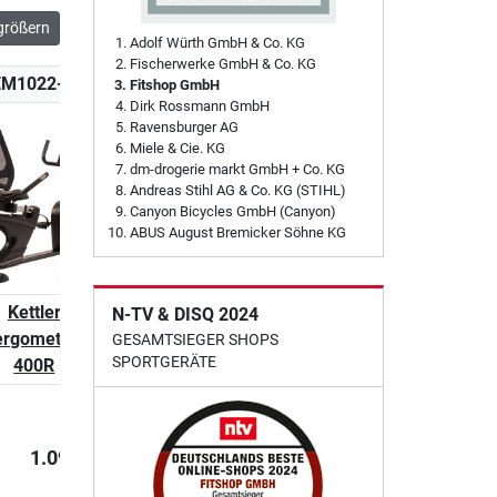
größern
Adolf Würth GmbH & Co. KG
Fischerwerke GmbH & Co. KG
EM1022-100
Fitshop GmbH
Dirk Rossmann GmbH
Ravensburger AG
Miele & Cie. KG
dm-drogerie markt GmbH + Co. KG
Andreas Stihl AG & Co. KG (STIHL)
Canyon Bicycles GmbH (Canyon)
ABUS August Bremicker Söhne KG
Kettler
N-TV & DISQ 2024
ergometer Ergo
GESAMTSIEGER SHOPS
SPORTGERÄTE
400R
1.099,00 €