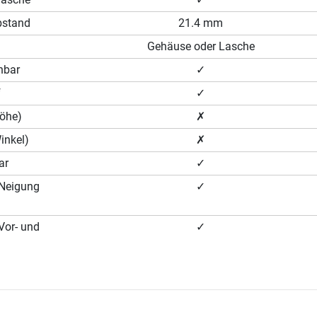
bstand
21.4 mm
Gehäuse oder Lasche
hbar
✓
f
✓
Höhe)
✗
Winkel)
✗
ar
✓
 (Neigung
✓
(Vor- und
✓