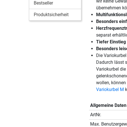
wir keine Gewäh
Bestseller
übernehmen kö
Produktsicherheit
Multifunktionsl
Besonders ein
Herzfrequenztr
separat erhältl
Tiefer Einstieg
Besonders leis
Die Variokurbel
Dadurch lässt s
Variokurbel die
gelenkschonende
wollen, können 
Variokurbel M
k
Allgemeine Daten
ArtNr.
Max. Benutzergew