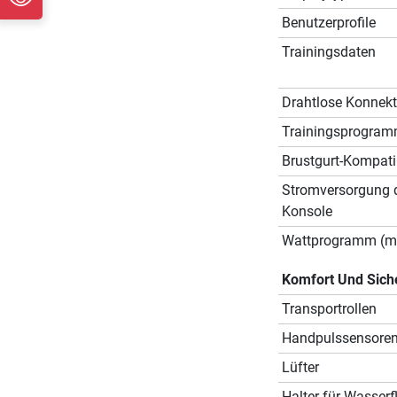
Benutzerprofile
Trainingsdaten
Drahtlose Konnekti
Trainingsprogra
Brustgurt-Kompatib
Stromversorgung 
Konsole
Wattprogramm (mi
Komfort Und Sich
Transportrollen
Handpulssensore
Lüfter
Halter für Wasserf