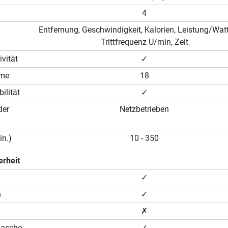
4
Entfernung, Geschwindigkeit, Kalorien, Leistung/Watt
Trittfrequenz U/min, Zeit
vität
✓
mme
18
ilität
✓
der
Netzbetrieben
n.)
10 - 350
erheit
✓
n
✓
✗
lasche
✓