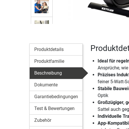
Produktdet
Produktdetails
Ideal für rege
Produktfamilie
Ansprüche, wie 
Beschreibung
Präzises Indu
feiner 5-Watt-S
Dokumente
Stabile Bauwe
Optik
Garantiebedingungen
Großzügiger, ge
Test & Bewertungen
Sattel auch ge
Individuelle T
Zubehör
App-Kompatibil