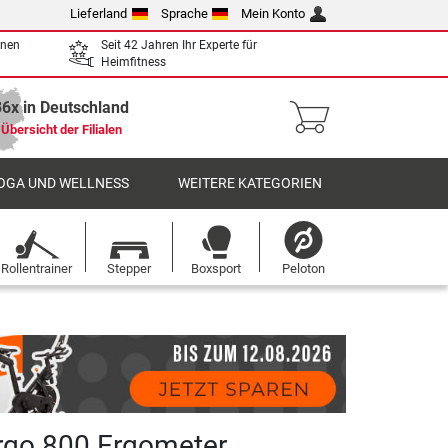
Lieferland
Sprache
Mein Konto
enen
Seit 42 Jahren Ihr Experte für
Heimfitness
36x in Deutschland
Übersicht der Filialen
OGA UND WELLNESS
WEITERE KATEGORIEN
Rollentrainer
Stepper
Boxsport
Peloton
Ergo 800 Ergometer