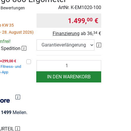
ArtNr.
K-EM1020-100
 Bewertungen
1.499,
€
00
ab KW 35
- 28. August 2026)
Finanzierung
ab
36,
€
34
frei!
Garantieverlä
r Spedition
+299,00 €
Anzahl
Fitness- und
s-App
IN DEN WARENKORB
e
1499
Meilen.
URTEIL