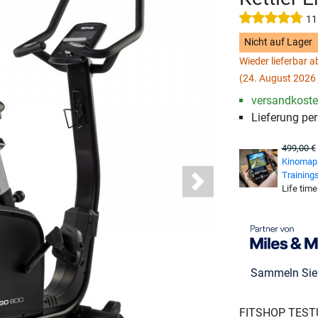
11
Nicht auf Lager
Wieder lieferbar 
(24. August 2026 
versandkosten
Lieferung pe
499,00 €
Kinomap 
Training
Next
Life time
Sammeln Si
FITSHOP TEST