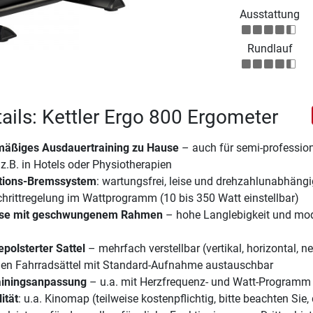
Ausstattung
Rundlauf
ails: Kettler Ergo 800 Ergometer
lmäßiges Ausdauertraining zu Hause
– auch für semi-profession
z.B. in Hotels oder Physiotherapien
ktions-Bremssystem
: wartungsfrei, leise und drehzahlunabhängi
chrittregelung im Wattprogramm (10 bis 350 Watt einstellbar)
ise mit geschwungenem Rahmen
– hohe Langlebigkeit und mo
polsterter Sattel
– mehrfach verstellbar (vertikal, horizontal, ne
gen Fahrradsättel mit Standard-Aufnahme austauschbar
rainingsanpassung
– u.a. mit Herzfrequenz- und Watt-Programm
ität
: u.a. Kinomap (teilweise kostenpflichtig, bitte beachten Sie,