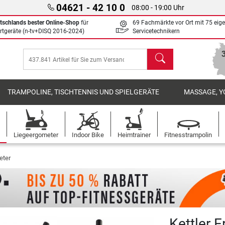
04621 - 42 10 0
08:00 - 19:00 Uhr
tschlands bester Online-Shop
für
69 Fachmärkte vor Ort mit 75 eig
rtgeräte (n-tv+DISQ 2016-2024)
Servicetechnikern
Suchen
TRAMPOLINE, TISCHTENNIS UND SPIELGERÄTE
MASSAGE, Y
Liegeergometer
Indoor Bike
Heimtrainer
Fitnesstrampolin
eter
Kettler 