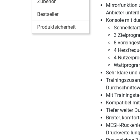
Zubehör
Mirrorfunktion 
Anbieter unterd
Bestseller
Konsole mit d
Produktsicherheit
Schnellstar
3 Zielprogr
8 voreinges
4 Herzfreq
4 Nutzerpro
Wattprogr
Sehr klare und 
Trainingszusam
Durchschnittsw
Mit Trainingsta
Kompatibel mi
Tiefer weiter D
Breiter, komfort
MESH-Rückenleh
Druckverteilun