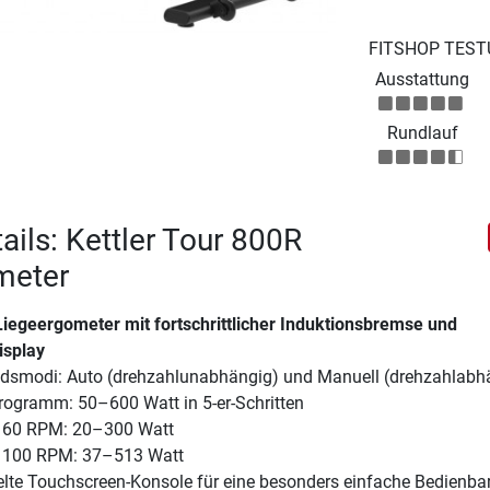
FITSHOP TEST
Ausstattung
Rundlauf
ails: Kettler Tour 800R
meter
iegeergometer mit fortschrittlicher Induktionsbremse und
isplay
dsmodi: Auto (drehzahlunabhängig) und Manuell (drehzahlabh
ogramm: 50–600 Watt in 5-er-Schritten
i 60 RPM: 20–300 Watt
i 100 RPM: 37–513 Watt
elte Touchscreen-Konsole für eine besonders einfache Bedienbar