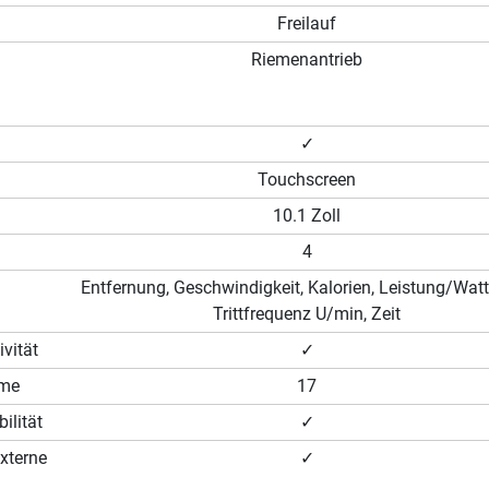
Freilauf
Riemenantrieb
✓
Touchscreen
10.1 Zoll
4
Entfernung, Geschwindigkeit, Kalorien, Leistung/Watt,
Trittfrequenz U/min, Zeit
vität
✓
mme
17
ilität
✓
xterne
✓