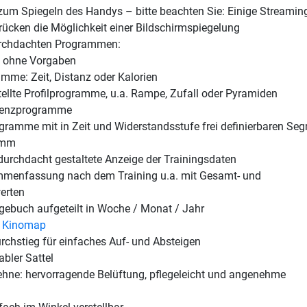
zum Spiegeln des Handys – bitte beachten Sie: Einige Streamin
rücken die Möglichkeit einer Bildschirmspiegelung
urchdachten Programmen:
t ohne Vorgaben
amme: Zeit, Distanz oder Kalorien
tellte Profilprogramme, u.a. Rampe, Zufall oder Pyramiden
uenzprogramme
gramme mit in Zeit und Widerstandsstufe frei definierbaren Se
amm
durchdacht gestaltete Anzeige der Trainingsdaten
menfassung nach dem Training u.a. mit Gesamt- und
erten
gebuch aufgeteilt in Woche / Monat / Jahr
t
Kinomap
urchstieg für einfaches Auf- und Absteigen
abler Sattel
ne: hervorragende Belüftung, pflegeleicht und angenehme
g