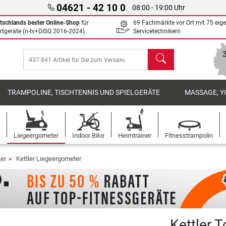
04621 - 42 10 0
08:00 - 19:00 Uhr
tschlands bester Online-Shop
für
69 Fachmärkte vor Ort mit 75 eig
rtgeräte (n-tv+DISQ 2016-2024)
Servicetechnikern
Suchen
TRAMPOLINE, TISCHTENNIS UND SPIELGERÄTE
MASSAGE, Y
Liegeergometer
Indoor Bike
Heimtrainer
Fitnesstrampolin
er
Kettler Liegeergometer
Kettler 