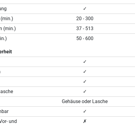
ung
✓
 (min.)
20 - 300
n (min.)
37 - 513
n.)
50 - 600
erheit
✓
n
✓
✓
lasche
✓
Gehäuse oder Lasche
hbar
✓
(Vor- und
✗