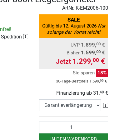
ArtNr.
K-EM2006-100
SALE
Gültig bis 12. August 2026
Nur
frei!
solange der Vorrat reicht!
r Spedition
1.899,
€
00
UVP
1.599,
€
00
Bisher
1.299,
€
00
Jetzt
Sie sparen
18%
00
30-Tage-Bestpreis
1.599,
€
Finanzierung
ab
31,
€
49
Garantieverlä
Anzahl
IN DEN WARENKORB