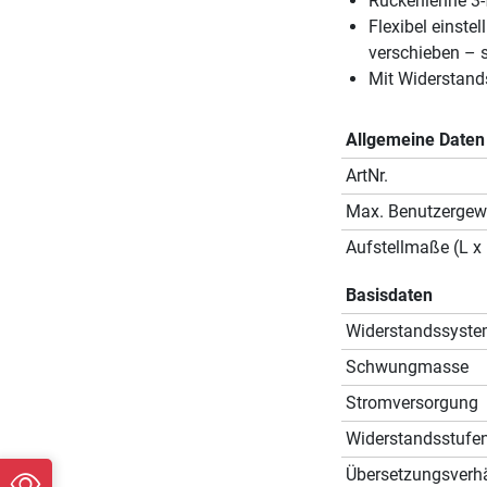
Rückenlehne 3-f
Flexibel einste
verschieben – s
Mit Widerstands
Allgemeine Daten
ArtNr.
Max. Benutzergew
Aufstellmaße (L x 
Basisdaten
Widerstandssyst
Schwungmasse
Stromversorgung
Widerstandsstufe
Übersetzungsverhä