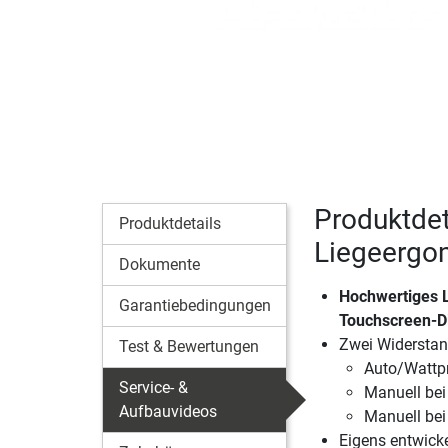
Produktdet
Produktdetails
Liegeergo
Dokumente
Hochwertiges L
Garantiebedingungen
Touchscreen-D
Zwei Widerstan
Test & Bewertungen
Auto/Wattpr
Service- &
Manuell be
Aufbauvideos
Manuell be
Eigens entwick