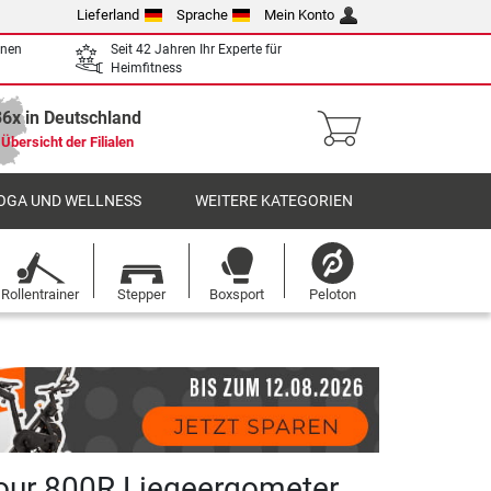
Lieferland
Sprache
Mein Konto
enen
Seit 42 Jahren Ihr Experte für
Heimfitness
36x in Deutschland
Übersicht der Filialen
OGA UND WELLNESS
WEITERE KATEGORIEN
Rollentrainer
Stepper
Boxsport
Peloton
Tour 800R Liegeergometer