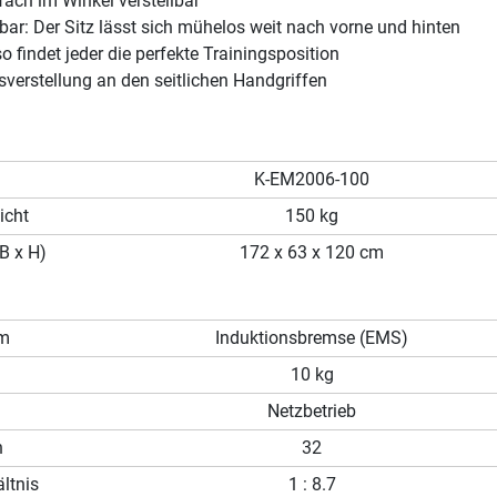
ach im Winkel verstellbar
llbar: Der Sitz lässt sich mühelos weit nach vorne und hinten
o findet jeder die perfekte Trainingsposition
verstellung an den seitlichen Handgriffen
K-EM2006-100
icht
150 kg
B x H)
172 x 63 x 120 cm
em
Induktionsbremse (EMS)
10 kg
Netzbetrieb
n
32
ltnis
1 : 8.7