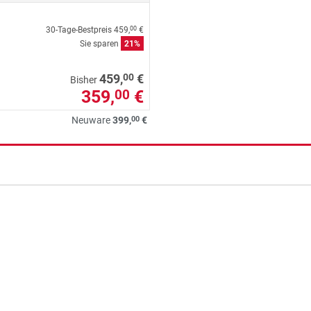
30-Tage-Bestpreis
459,
€
00
Sie sparen
21%
00
459,
€
Bisher
359,
€
00
00
Neuware
399,
€