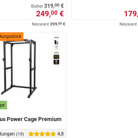
00
319,
€
Bisher
249,
€
179
00
00
Neuware
399,
€
Neuware
llungsstück
ger
rus Power Cage Premium
tungen
4,8
(19)