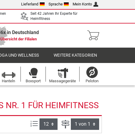
Lieferland
Sprache
Mein Konto
enen
Seit 42 Jahren Ihr Experte für
Heimfitness
36x in Deutschland
Übersicht der Filialen
OGA UND WELLNESS
WEITERE KATEGORIEN
Hanteln
Boxsport
Massagegeräte
Peloton
 NR. 1 FÜR HEIMFITNESS
Artikel pro Seite:
Seite