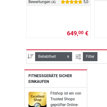
Bewertungen
5,0
(4)
649,
€
00
Ansicht filtern
Sortierung
Filter
FITNESSGERÄTE SICHER
EINKAUFEN
Fitshop ist ein von
Trusted Shops
geprüfter Online-