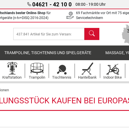
04621 - 42 10 0
08:00 - 19:00 Uhr
tschlands bester Online-Shop
für
69 Fachmärkte vor Ort mit 75 eig
rtgeräte (n-tv+DISQ 2016-2024)
Servicetechnikern
Suchen
TRAMPOLINE, TISCHTENNIS UND SPIELGERÄTE
MASSAGE, Y
Kraftstation
Trampolin
Tischtennis
Hantelbank
Indoor Bike
tionen
UNGSSTÜCK KAUFEN BEI EUROPAS