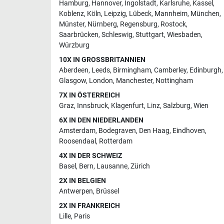
Hamburg
,
Hannover
,
Ingolstadt
,
Karlsruhe
,
Kassel
,
Koblenz
,
Köln
,
Leipzig
,
Lübeck
,
Mannheim
,
München
,
Münster
,
Nürnberg
,
Regensburg
,
Rostock
,
Saarbrücken
,
Schleswig
,
Stuttgart
,
Wiesbaden
,
Würzburg
10X IN GROSSBRITANNIEN
Aberdeen
,
Leeds
,
Birmingham
,
Camberley
,
Edinburgh
,
Glasgow
,
London
,
Manchester
,
Nottingham
7X IN ÖSTERREICH
Graz
,
Innsbruck
,
Klagenfurt
,
Linz
,
Salzburg
,
Wien
6X IN DEN NIEDERLANDEN
Amsterdam
,
Bodegraven
,
Den Haag
,
Eindhoven
,
Roosendaal
,
Rotterdam
4X IN DER SCHWEIZ
Basel
,
Bern
,
Lausanne
,
Zürich
2X IN BELGIEN
Antwerpen
,
Brüssel
2X IN FRANKREICH
Lille
,
Paris