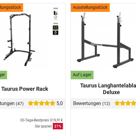
llungsstück
Ausstellungsstück
ger
Auf Lager
Taurus Langhantelabl
Taurus Power Rack
Deluxe
tungen
5,0
Bewertungen
(47)
(12)
30-Tage-Bestpreis
319,
€
00
Sie sparen
21%