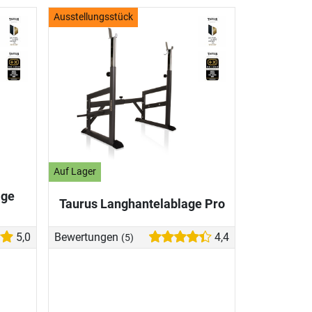
Ausstellungsstück
Auf Lager
age
Taurus Langhantelablage Pro
5,0
Bewertungen
4,4
(5)