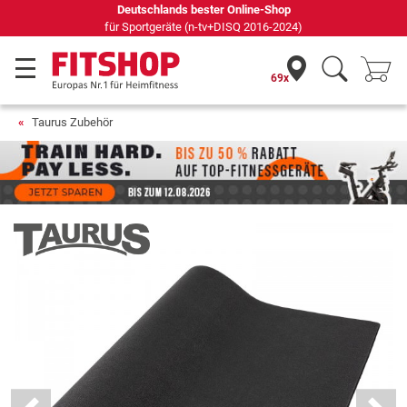
69 Fachmärkte vor Ort mit 75 eigenen Servicetechnikern
69x
Taurus Zubehör