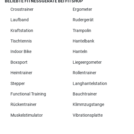
BELIEBTE FITNESSGERÄTE BEI FITSHOP
Crosstrainer
Ergometer
Laufband
Rudergerät
Kraftstation
Trampolin
Tischtennis
Hantelbank
Indoor Bike
Hanteln
Boxsport
Liegeergometer
Heimtrainer
Rollentrainer
Stepper
Langhantelstation
Functional Training
Bauchtrainer
Rückentrainer
Klimmzugstange
Muskelstimulator
Vibrationsplatte
Alle Marken