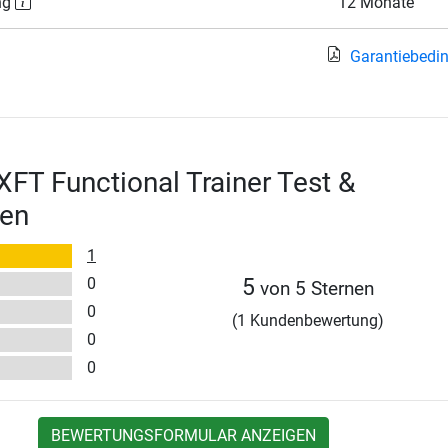
ng
12 Monate
Garantiebedi
XFT Functional Trainer Test &
en
1
0
5
von 5 Sternen
0
(1 Kundenbewertung)
0
0
BEWERTUNGSFORMULAR ANZEIGEN