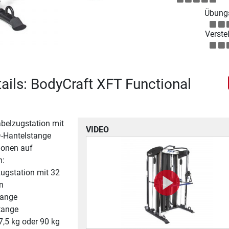
Übungs
Verstel
ails: BodyCraft XFT Functional
belzugstation mit
VIDEO
D-Hantelstange
ionen auf
m:
ugstation mit 32
n
tange
tange
67,5 kg oder 90 kg