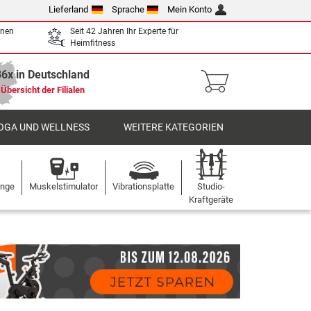
Lieferland
Sprache
Mein Konto
enen
Seit 42 Jahren Ihr Experte für
Heimfitness
36x in Deutschland
Übersicht der Filialen
OGA UND WELLNESS
WEITERE KATEGORIEN
ange
Muskelstimulator
Vibrationsplatte
Studio-
Kraftgeräte