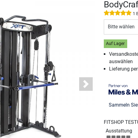
BodyCraf
1 
Bitte wählen
Auf Lager
Versandkosten
auswählen
Lieferung pe
Next
Sammeln Si
FITSHOP TEST
Ausstattung