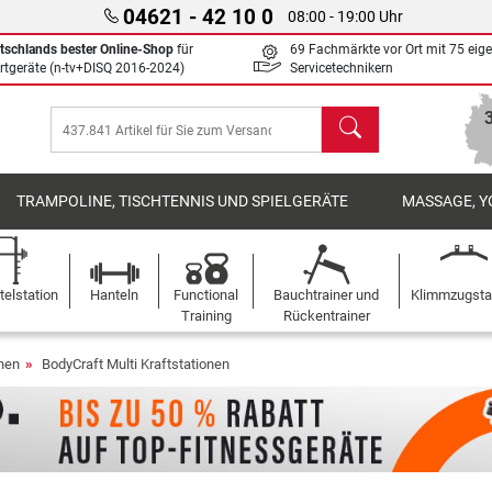
04621 - 42 10 0
08:00 - 19:00 Uhr
tschlands bester Online-Shop
für
69 Fachmärkte vor Ort mit 75 eig
rtgeräte (n-tv+DISQ 2016-2024)
Servicetechnikern
Suchen
TRAMPOLINE, TISCHTENNIS UND SPIELGERÄTE
MASSAGE, Y
elstation
Hanteln
Functional
Bauchtrainer und
Klimmzugst
Training
Rückentrainer
onen
BodyCraft Multi Kraftstationen