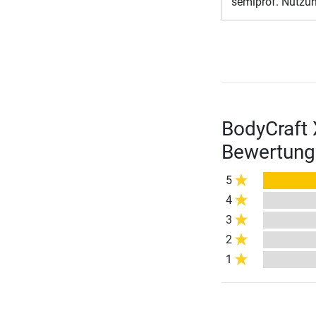
semiprof. Nutzu
BodyCraft 
Bewertung
5
4
3
2
1