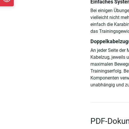
Einfaches Syste
Bei einigen Übunge
vielleicht nicht me
einfach die Karabi
das Trainingsgewic
Doppelkabelzugs
An jeder Seite der 
Kabelzug, jeweils 
maximalen Bewegun
Trainingserfolg. B
Komponenten verwen
unabhängig und z
PDF-Dokum