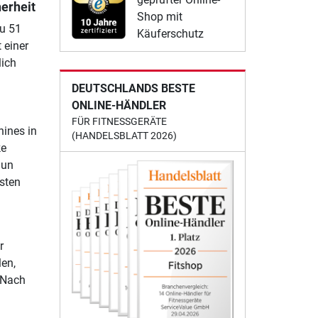
erheit
Shop mit
zu 51
Käuferschutz
 einer
lich
DEUTSCHLANDS BESTE
ONLINE-HÄNDLER
FÜR FITNESSGERÄTE
hines in
(HANDELSBLATT 2026)
ke
nun
isten
r
en,
 Nach