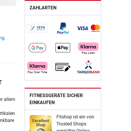
ZAHLARTEN
ung
.
r
FITNESSGERÄTE SICHER
or allem
EINKAUFEN
rtikalen
Fitshop ist ein von
enkbare
Trusted Shops
geprüfter Online-