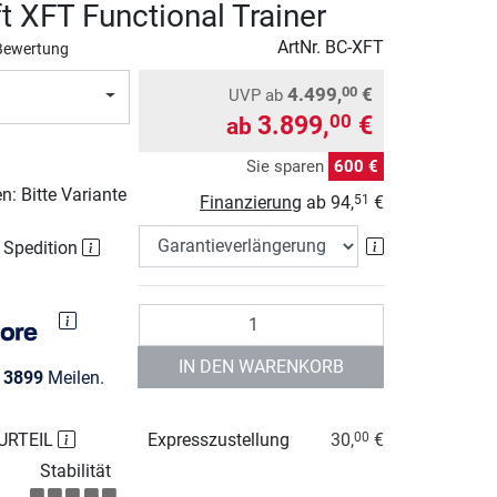
t XFT Functional Trainer
ArtNr.
BC-XFT
Bewertung
4.499,
€
00
UVP
ab
3.899,
€
00
ab
Sie sparen
600 €
: Bitte Variante
Finanzierung
ab
94,
€
51
Garantieverlä
r Spedition
Anzahl
IN DEN WARENKORB
e
3899
Meilen.
URTEIL
Expresszustellung
30,
€
00
Stabilität