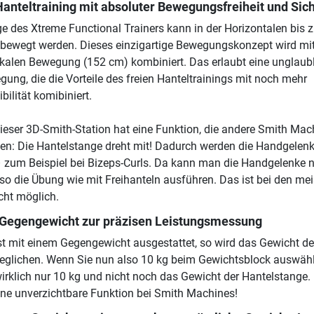
anteltraining mit absoluter Bewegungsfreiheit und Sich
e des Xtreme Functional Trainers kann in der Horizontalen bis 
bewegt werden. Dieses einzigartige Bewegungskonzept wird mit
ikalen Bewegung (152 cm) kombiniert. Das erlaubt eine unglaub
egung, die die Vorteile des freien Hanteltrainings mit noch mehr
bilität komibiniert.
ieser 3D-Smith-Station hat eine Funktion, die andere Smith Mac
eten: Die Hantelstange dreht mit! Dadurch werden die Handgelen
 – zum Beispiel bei Bizeps-Curls. Da kann man die Handgelenke 
so die Übung wie mit Freihanteln ausführen. Das ist bei den me
cht möglich.
 Gegengewicht zur präzisen Leistungsmessung
st mit einem Gegengewicht ausgestattet, so wird das Gewicht de
eglichen. Wenn Sie nun also 10 kg beim Gewichtsblock auswähl
irklich nur 10 kg und nicht noch das Gewicht der Hantelstange.
ne unverzichtbare Funktion bei Smith Machines!