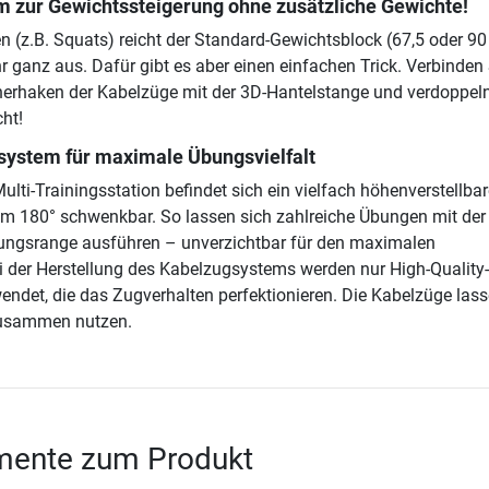
m zur Gewichtssteigerung ohne zusätzliche Gewichte!
n (z.B. Squats) reicht der Standard-Gewichtsblock (67,5 oder 90
hr ganz aus. Dafür gibt es aber einen einfachen Trick. Verbinden
nerhaken der Kabelzüge mit der 3D-Hantelstange und verdoppeln
ht!
ystem für maximale Übungsvielfalt
Multi-Trainingsstation befindet sich ein vielfach höhenverstellbar
um 180° schwenkbar. So lassen sich zahlreiche Übungen mit der
gsrange ausführen – unverzichtbar für den maximalen
ei der Herstellung des Kabelzugsystems werden nur High-Quality-
det, die das Zugverhalten perfektionieren. Die Kabelzüge lass
usammen nutzen.
ente zum Produkt