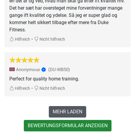
en del år og ved, hvad man skal gå efter ift kvalitet mv.
Det her sæt har oversteget mine forventninger mange
gange ift kvalitet og ydelse. Så jeg er super glad og
kommer helt sikkert tilbage efter mere fra Duke
Fitness.
•
Hilfreich
Nicht hilfreich
Anonymous
(DU-WB50)
Perfect for quality home training.
•
Hilfreich
Nicht hilfreich
MEHR LADEN
BEWERTUNGSFORMULAR ANZEIGEN