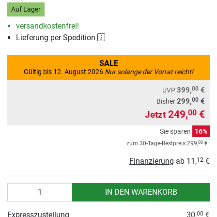
Auf Lager
versandkostenfrei!
Lieferung per Spedition
SALE
Gültig bis 12. August 2026
Nur solange der Vorrat reicht!
00
399,
€
UVP
00
299,
€
Bisher
249,
€
00
Jetzt
Sie sparen
16%
00
zum 30-Tage-Bestpreis
299,
€
Finanzierung
ab
11,
€
12
Anzahl
IN DEN WARENKORB
Expresszustellung
30,
€
00