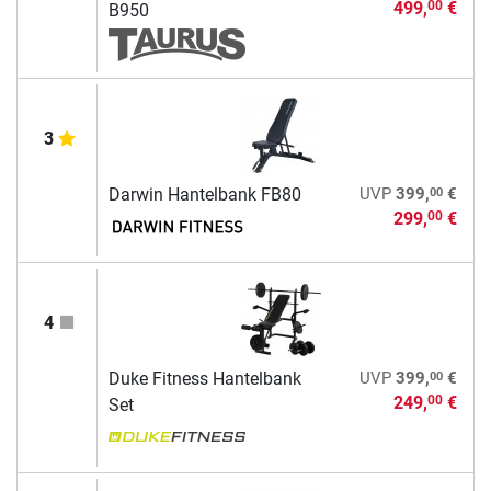
499,
€
00
B950
3
00
Darwin Hantelbank FB80
UVP
399,
€
299,
€
00
4
00
Duke Fitness Hantelbank
UVP
399,
€
249,
€
00
Set