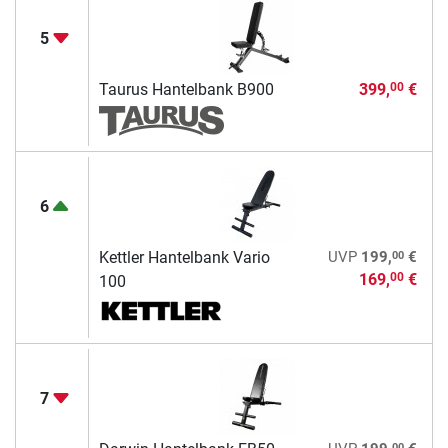
5
Taurus Hantelbank B900
399,
€
00
6
00
Kettler Hantelbank Vario
UVP
199,
€
169,
€
00
100
7
00