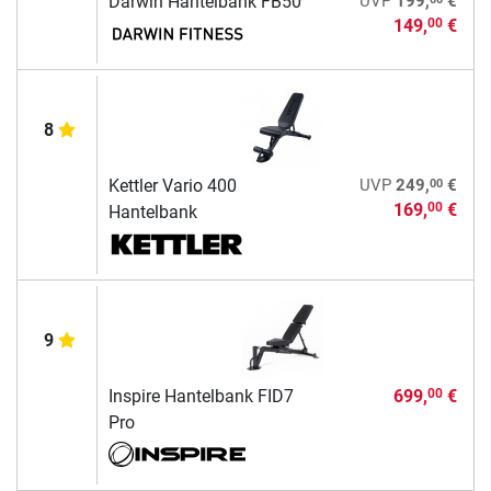
Darwin Hantelbank FB50
UVP
199,
€
149,
€
00
8
00
Kettler Vario 400
UVP
249,
€
169,
€
00
Hantelbank
9
Inspire Hantelbank FID7
699,
€
00
Pro