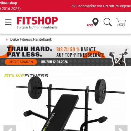
69 Fachmärkte vor Ort mit 75 eigenen Servicetechnikern
69x
Duke Fitness Hantelbank