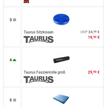
3
90
Taurus Sitzkissen
UVP
24,
€
19,
€
90
4
Taurus Faszienrolle groß
29,
€
90
5