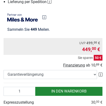
Lieferung per Spedition
Sammeln Sie
449
Meilen.
00
499,
€
UVP
449,
€
00
Sie sparen
50 €
Finanzierung
ab
10,
€
89
Ga
Anzahl
IN DEN WARENKORB
Expresszustellung
30,
€
00