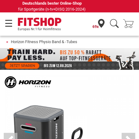
69 Fachmärkte vor Ort mit 75 eigenen Servicetechnikern
69x
Horizon Fitness Physio Band & -Tubes