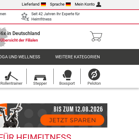
Lieferland
Sprache
Mein Konto
enen
Seit 42 Jahren Ihr Experte für
Heimfitness
36x in Deutschland
Übersicht der Filialen
OGA UND WELLNESS
WEITERE KATEGORIEN
Rollentrainer
Stepper
Boxsport
Peloton
 FÜR HEIMFITNESS