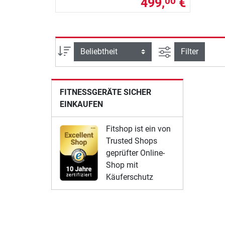
499,
€
00
Ansicht filtern
Sortierung
Filter
FITNESSGERÄTE SICHER
EINKAUFEN
Fitshop ist ein von
Trusted Shops
geprüfter Online-
Shop mit
Käuferschutz