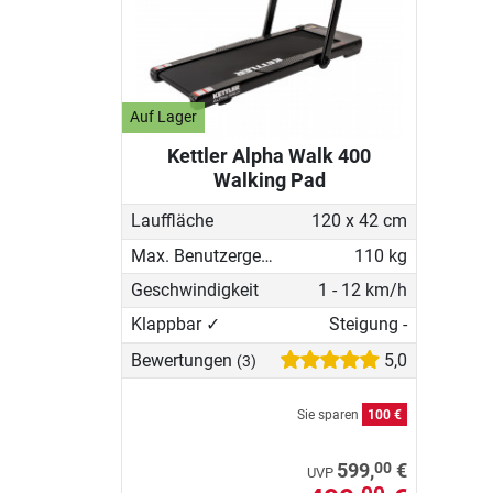
Auf Lager
Kettler Alpha Walk 400
Walking Pad
Lauffläche
120 x 42 cm
Max. Benutzergewicht
110 kg
Geschwindigkeit
1 - 12 km/h
Klappbar ✓
Steigung -
Bewertungen
5,0
(3)
Sie sparen
100 €
00
599,
€
UVP