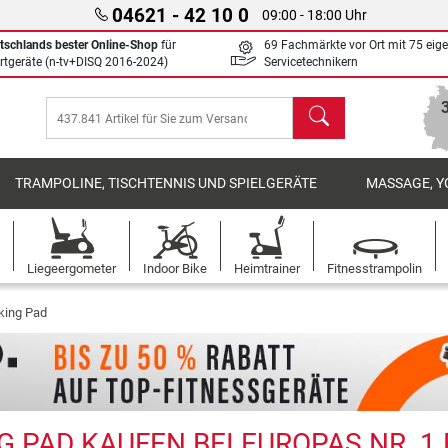
04621 - 42 10 0
09:00 - 18:00 Uhr
tschlands bester Online-Shop
für
69 Fachmärkte vor Ort mit 75 eig
rtgeräte (n-tv+DISQ 2016-2024)
Servicetechnikern
Suchen
TRAMPOLINE, TISCHTENNIS UND SPIELGERÄTE
MASSAGE, Y
Liegeergometer
Indoor Bike
Heimtrainer
Fitnesstrampolin
lking Pad
 PAD KAUFEN BEI EUROPAS NR. 1