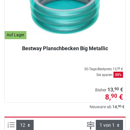
Auf Lager
Bestway Planschbecken Big Metallic
30-Tage-Bestpreis
13,
€
90
Sie sparen
35%
90
13,
€
Bisher
8,
€
90
90
Neuware ab
14,
€
Artikel pro Seite:
Seite