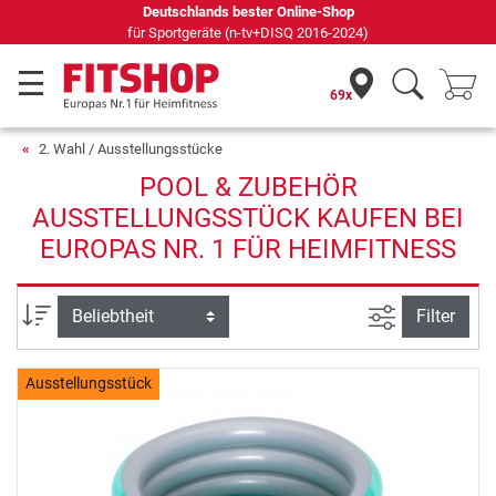
Deutschlands bester Online-Shop
für Sportgeräte (n-tv+DISQ 2016-2024)
69x
2. Wahl / Ausstellungsstücke
POOL & ZUBEHÖR
AUSSTELLUNGSSTÜCK KAUFEN BEI
EUROPAS NR. 1 FÜR HEIMFITNESS
Ansicht filte
Sortierung
Filter
Ausstellungsstück