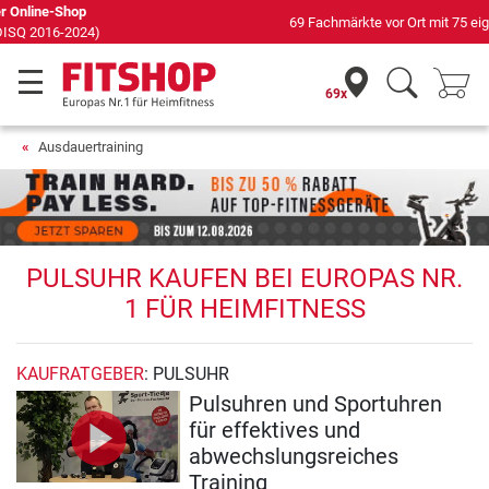
69 Fachmärkte vor Ort mit 75 eigenen Servicetechnikern
69x
Ausdauertraining
PULSUHR KAUFEN BEI EUROPAS NR.
1 FÜR HEIMFITNESS
KAUFRATGEBER
: PULSUHR
Pulsuhren und Sportuhren
für effektives und
abwechslungsreiches
Training