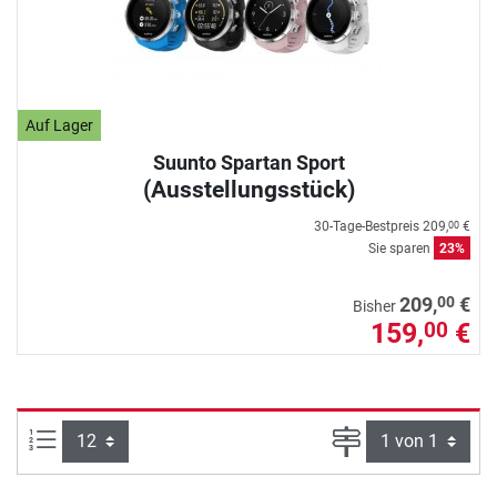
Auf Lager
Suunto Spartan Sport
(Ausstellungsstück)
30-Tage-Bestpreis
209,
€
00
Sie sparen
23%
00
209,
€
Bisher
159,
€
00
Artikel pro Seite:
Seite