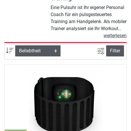
Eine Pulsuhr ist Ihr eigener Personal
Coach für ein pulsgesteuertes
Training am Handgelenk. Als mobiler
Trainer analysiert sie Ihr Workout
oder Ihre alltägliche Bewegung. So
weiterlesen
erhalten Sie wertvolle Informationen
über Ihre Aktivitäten. Je nach Modell
Ansicht filte
Sortierung
Filter
bietet Ihnen eine Pulsuhr
unterschiedliche Funktionen. Diese
reichen von Pulsmessung über
Kalorienzähler bis hin zu modernen
GPS-Programmen, um Ihre
Trainingsroute zu berechnen.