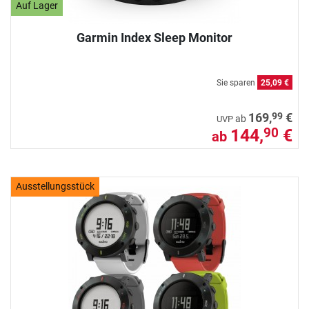
Auf Lager
Garmin Index Sleep Monitor
Sie sparen
25,09 €
99
169,
€
ab
UVP
144,
€
90
ab
Ausstellungsstück