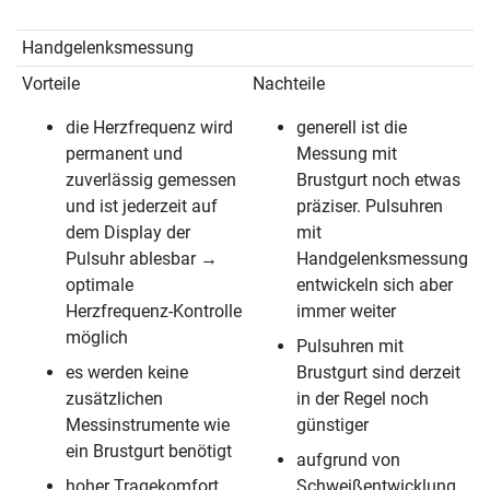
Handgelenksmessung
Vorteile
Nachteile
die Herzfrequenz wird
generell ist die
permanent und
Messung mit
zuverlässig gemessen
Brustgurt noch etwas
und ist jederzeit auf
präziser. Pulsuhren
dem Display der
mit
Pulsuhr ablesbar →
Handgelenksmessung
optimale
entwickeln sich aber
Herzfrequenz-Kontrolle
immer weiter
möglich
Pulsuhren mit
es werden keine
Brustgurt sind derzeit
zusätzlichen
in der Regel noch
Messinstrumente wie
günstiger
ein Brustgurt benötigt
aufgrund von
hoher Tragekomfort,
Schweißentwicklung