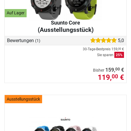
Auf Lager
Suunto Core
(Ausstellungsstück)
Bewertungen
5,0
(1)
30-Tage-Bestpreis
159,
€
00
Sie sparen
25%
00
159,
€
Bisher
119,
€
00
Ausstellungsstück