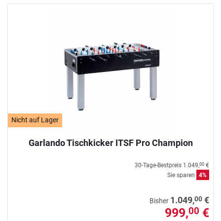
Nicht auf Lager
Garlando Tischkicker ITSF Pro Champion
30-Tage-Bestpreis
1.049,
€
00
Sie sparen
4%
00
1.049,
€
Bisher
999,
€
00