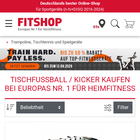
Deutschlands bester Online-Shop
für Sportgeräte (n-tv+DISQ 2016-2024)
69x
Trampoline, Tischtennis und Spielgeräte
TISCHFUSSBALL / KICKER KAUFEN B
EI EUROPAS NR. 1 FÜR HEIMFITNESS
Ansicht filte
Sortierung
Filter