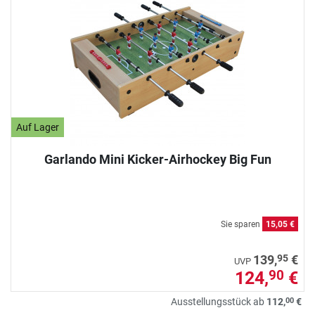
Auf Lager
Garlando Mini Kicker-Airhockey Big Fun
Sie sparen
15,05 €
95
139,
€
UVP
124,
€
90
00
Ausstellungsstück ab
112,
€