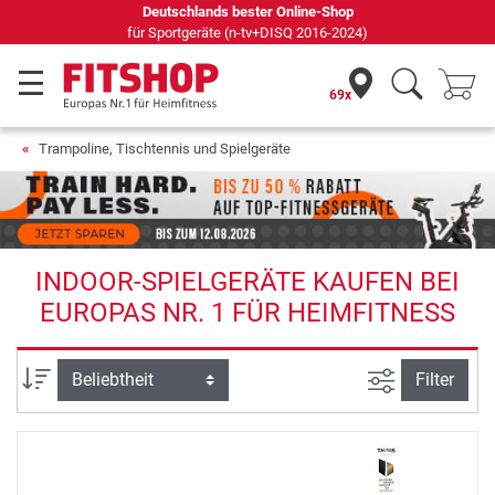
Deutschlands bester Online-Shop
für Sportgeräte (n-tv+DISQ 2016-2024)
69x
Trampoline, Tischtennis und Spielgeräte
INDOOR-SPIELGERÄTE KAUFEN BEI
EUROPAS NR. 1 FÜR HEIMFITNESS
Ansicht filte
Sortierung
Filter