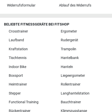
Widerrufsformular
Ablauf des Widerrufs
BELIEBTE FITNESSGERÄTE BEI FITSHOP
Crosstrainer
Ergometer
Laufband
Rudergerät
Kraftstation
Trampolin
Tischtennis
Hantelbank
Indoor Bike
Hanteln
Boxsport
Liegeergometer
Heimtrainer
Rollentrainer
Stepper
Langhantelstation
Functional Training
Bauchtrainer
Rückentrainer
Klimmzugstange