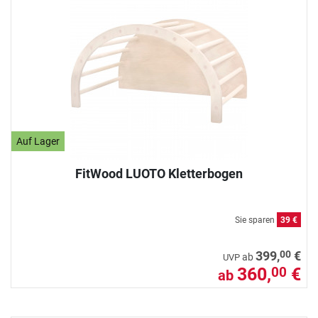
Auf Lager
FitWood LUOTO Kletterbogen
Sie sparen
39 €
00
399,
€
ab
UVP
360,
€
00
ab