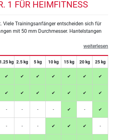
. 1 FÜR HEIMFITNESS
 Viele Trainingsanfänger entscheiden sich für
tangen mit 50 mm Durchmesser. Hantelstangen
weiterlesen
1.25 kg
2.5 kg
5 kg
10 kg
15 kg
20 kg
25 kg
✔
✔
✔
✔
✔
✔
✔
✔
✔
✔
✔
✔
✔
✔
-
-
-
-
✔
-
✔
-
-
-
✔
✔
✔
-