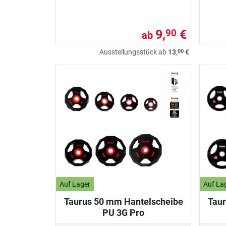
9,
€
90
ab
00
Ausstellungsstück ab
13,
€
Auf Lager
Auf La
Taurus 50 mm Hantelscheibe
Taur
PU 3G Pro