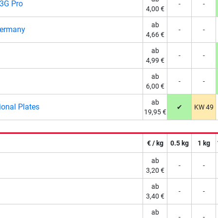
3G Pro
-
-
4,00 €
ab
Germany
-
-
4,66 €
ab
-
-
4,99 €
ab
-
-
6,00 €
ab
ional Plates
✔
KW 49
19,95 €
€ / kg
0.5 kg
1 kg
ab
-
-
3,20 €
ab
-
-
3,40 €
ab
-
-