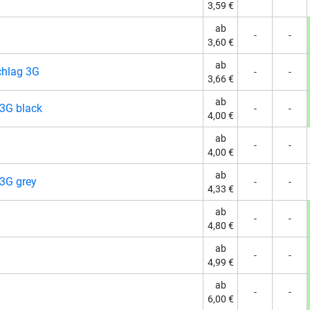
3,59 €
ab
-
-
3,60 €
ab
hlag 3G
-
-
3,66 €
ab
3G black
-
-
4,00 €
ab
-
-
4,00 €
ab
3G grey
-
-
4,33 €
ab
-
-
4,80 €
ab
-
-
4,99 €
ab
-
-
6,00 €