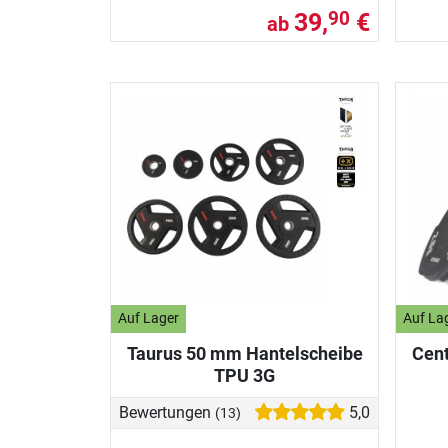
39,
€
90
ab
Auf Lager
Auf La
Taurus 50 mm Hantelscheibe
Cent
TPU 3G
Bewertungen
5,0
(13)