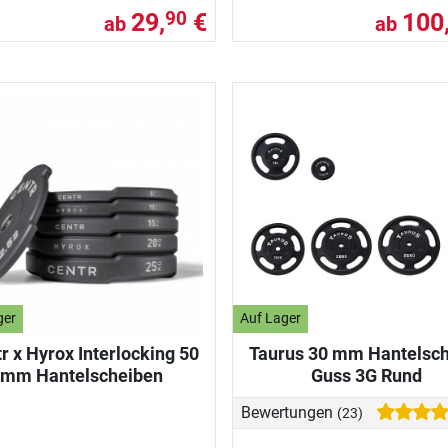
29,
€
100
90
ab
ab
ger
Auf Lager
r x Hyrox Interlocking 50
Taurus 30 mm Hantelsc
mm Hantelscheiben
Guss 3G Rund
Bewertungen
(23)