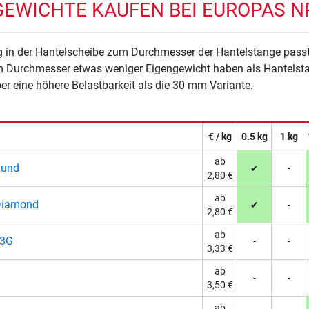
EWICHTE KAUFEN BEI EUROPAS NR
g in der Hantelscheibe zum Durchmesser der Hantelstange passt.
m Durchmesser etwas weniger Eigengewicht haben als Hantels
r eine höhere Belastbarkeit als die 30 mm Variante.
€ / kg
0.5 kg
1 kg
ab
Rund
✔
-
2,80 €
ab
Diamond
✔
-
2,80 €
ab
 3G
-
-
3,33 €
ab
-
-
3,50 €
ab