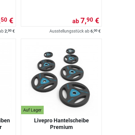
,
€
7,
€
50
90
ab
00
00
 ab
2,
€
Ausstellungsstück ab
6,
€
Auf Lager
iben
Livepro Hantelscheibe
r
Premium