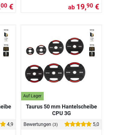
,
€
19,
€
00
90
ab
Auf Lager
heibe
Taurus 50 mm Hantelscheibe
CPU 3G
4,9
Bewertungen
5,0
(3)