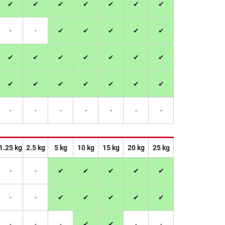
✔
✔
✔
✔
✔
✔
✔
-
-
✔
✔
✔
✔
✔
✔
✔
✔
✔
✔
✔
✔
✔
✔
✔
✔
✔
✔
✔
-
-
-
-
-
-
-
1.25 kg
2.5 kg
5 kg
10 kg
15 kg
20 kg
25 kg
-
-
✔
✔
✔
✔
✔
-
-
✔
✔
✔
✔
✔
-
-
-
✔
✔
-
-