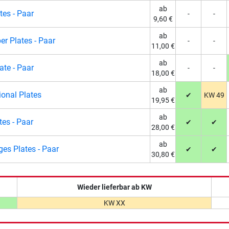
ab
es - Paar
-
-
9,60 €
ab
r Plates - Paar
-
-
11,00 €
ab
te - Paar
-
-
18,00 €
ab
ional Plates
✔
KW 49
19,95 €
ab
es - Paar
✔
✔
28,00 €
ab
es Plates - Paar
✔
✔
30,80 €
Wieder lieferbar ab KW
KW XX