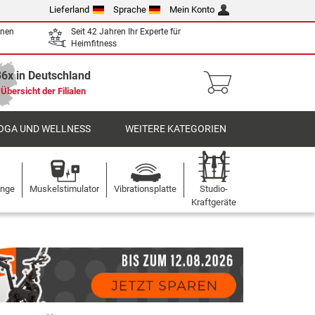
Lieferland
Sprache
Mein Konto
enen
Seit 42 Jahren Ihr Experte für
Heimfitness
36x in Deutschland
Übersicht der Filialen
OGA UND WELLNESS
WEITERE KATEGORIEN
ange
Muskelstimulator
Vibrationsplatte
Studio-
Kraftgeräte