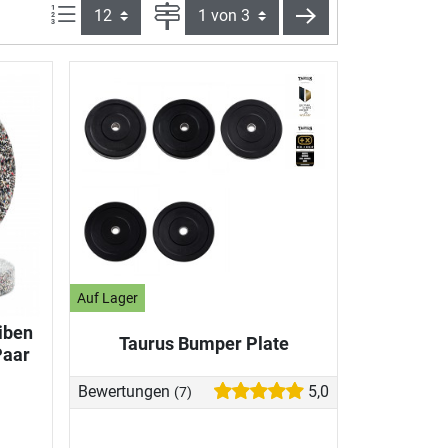
Artikel pro Seite:
Seite
weiter
Auf Lager
iben
Taurus Bumper Plate
Paar
Bewertungen
5,0
(7)