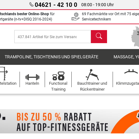
04621 - 42 10 0
08:00 - 19:00 Uhr
tschlands bester Online-Shop
für
69 Fachmärkte vor Ort mit 75 eig
rtgeräte (n-tv+DISQ 2016-2024)
Servicetechnikern
Suchen
TRAMPOLINE, TISCHTENNIS UND SPIELGERÄTE
MASSAGE, Y
elstation
Hanteln
Functional
Bauchtrainer und
Klimmzugst
Training
Rückentrainer