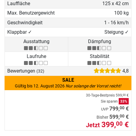
Lauffläche
125 x 42 cm
Max. Benutzergewicht
100 kg
Geschwindigkeit
1 - 16 km/h
Klappbar ✓
Steigung ✓
Ausstattung
Dämpfung
Laufruhe
Stabilität
Bewertungen
4,8
(32)
SALE
Gültig bis 12. August 2026
Nur solange der Vorrat reicht!
30-Tage-Bestpreis
599,
€
00
Sie sparen
33%
00
799,
€
UVP
00
599,
€
Bisher
399,
€
00
Jetzt