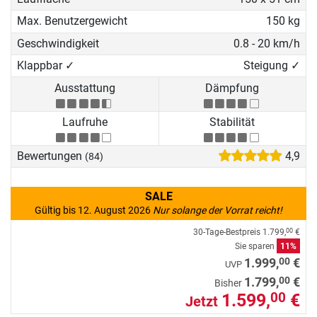
hochwertige Laufbänder in jeder
Preisklasse.
Max. Benutzergewicht
150 kg
Geschwindigkeit
0.8 - 20 km/h
Klappbar ✓
Steigung ✓
Ausstattung
Dämpfung
Laufruhe
Stabilität
Bewertungen
4,9
(84)
SALE
Gültig bis 12. August 2026
Nur solange der Vorrat reicht!
30-Tage-Bestpreis
1.799,
€
00
Sie sparen
11%
00
1.999,
€
UVP
00
1.799,
€
Bisher
1.599,
€
00
Jetzt