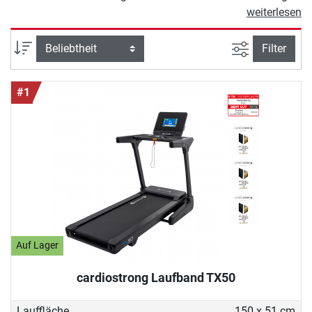
zuhause. Es ist die komfortable
weiterlesen
Alternative, wenn Ihnen schlechtes
Wetter, Kälte, Glätte und Dunkelheit
Ansicht filte
Sortierung
Filter
einen Strich durch das Outdoor-
Lauftraining machen. Dank
#1
abwechslungsreicher
Trainingsprogramme lässt sich das
Laufband-Training Ihren
individuellen Bedürfnissen
anpassen: Langsames Walken ist
genauso möglich wie schnelle
Sprints und Laufen mit Steigung. Die
gesundheitlichen Vorteile sprechen
für sich: Laufen verbessert die
Kondition, beugt dem Volksleiden
Auf Lager
Rückenschmerzen vor und trainiert
cardiostrong Laufband TX50
die wichtigsten Muskelgruppen. In
unserem Laufband Shop finden Sie
Lauffläche
150 x 51 cm