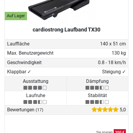
Auf Lager
cardiostrong Laufband TX30
Lauffläche
140 x 51 cm
Max. Benutzergewicht
130 kg
Geschwindigkeit
0.8 - 18 km/h
Klappbar ✓
Steigung ✓
Ausstattung
Dämpfung
Laufruhe
Stabilität
Bewertungen
5,0
(17)
Sie sparen
200 €