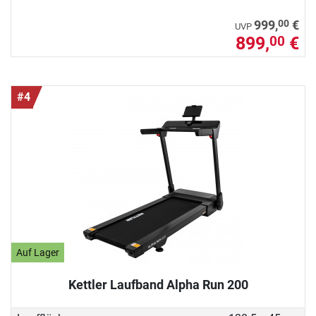
00
999,
€
UVP
899,
€
00
#4
Auf Lager
Kettler Laufband Alpha Run 200