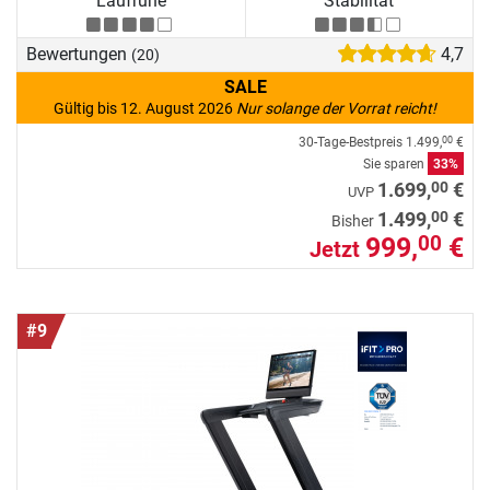
Laufruhe
Stabilität
Bewertungen
4,7
(20)
SALE
Gültig bis 12. August 2026
Nur solange der Vorrat reicht!
30-Tage-Bestpreis
1.499,
€
00
Sie sparen
33%
00
1.699,
€
UVP
00
1.499,
€
Bisher
999,
€
00
Jetzt
#9