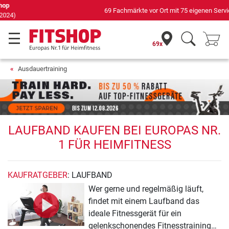
69 Fachmärkte vor Ort mit 75 eigenen Servicetechnikern
69x
Ausdauertraining
LAUFBAND KAUFEN BEI EUROPAS NR.
1 FÜR HEIMFITNESS
KAUFRATGEBER
: LAUFBAND
Wer gerne und regelmäßig läuft,
findet mit einem Laufband das
ideale Fitnessgerät für ein
gelenkschonendes Fitnesstraining