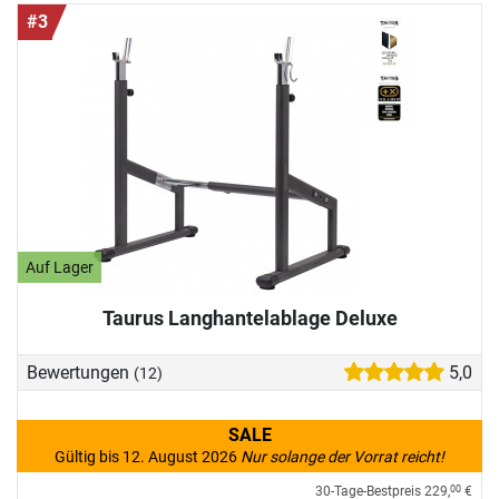
#3
Auf Lager
Taurus Langhantelablage Deluxe
Bewertungen
5,0
(12)
SALE
Gültig bis 12. August 2026
Nur solange der Vorrat reicht!
30-Tage-Bestpreis
229,
€
00