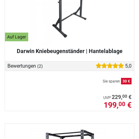
Auf Lager
Darwin Kniebeugenständer | Hantelablage
Bewertungen
5,0
(2)
Sie sparen
30 €
00
229,
€
UVP
199,
€
00