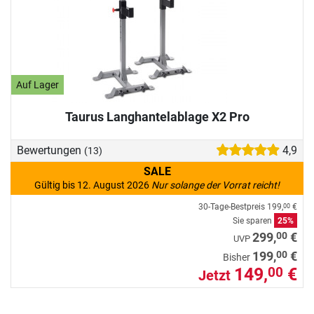
Auf Lager
Taurus Langhantelablage X2 Pro
Bewertungen
4,9
(13)
SALE
Gültig bis 12. August 2026
Nur solange der Vorrat reicht!
30-Tage-Bestpreis
199,
€
00
Sie sparen
25%
00
299,
€
UVP
00
199,
€
Bisher
149,
€
00
Jetzt