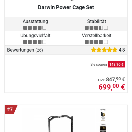
Darwin Power Cage Set
Ausstattung
Stabilität
Übungsvielfalt
Verstellbarkeit
Bewertungen
4,8
(26)
Sie sparen
148,90 €
90
847,
€
UVP
699,
€
00
#7