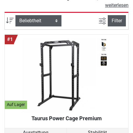
Hantelrack bei vielen verschiedenen
weiterlesen
Übungen eingesetzt werden. Zum
Beispiel als sichere Ablage beim
Ansicht filte
Sortierung
Filter
Bankdrücken, um zu Hause effektiv
die Brustmuskulatur zu stärken.
#1
Dafür lässt sich in der Regel die
Höhe der Ablage auch verstellen, um
die Langhantelablage zum Beispiel
auch für Squats nutzen zu können.
Unsere Langhantelablagen
Kaufberatung erklärt die wichtigsten
Unterschiede und Kaufkriterien.
Auf Lager
Taurus Power Cage Premium
Ausstattung
Stabilität