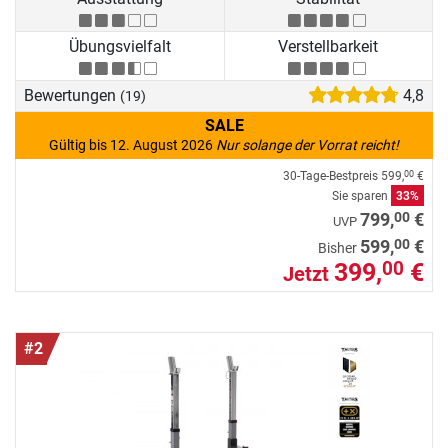
Übungsvielfalt
Verstellbarkeit
Bewertungen
4,8
(19)
SALE
Gültig bis 12. August 2026
Nur solange der Vorrat reicht!
30-Tage-Bestpreis
599,
€
00
Sie sparen
33%
00
799,
€
UVP
00
599,
€
Bisher
399,
€
00
Jetzt
#2