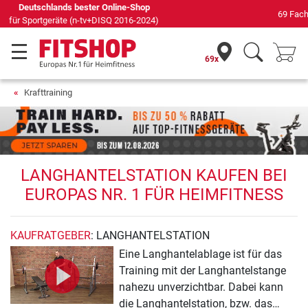
69 Fachmärkte vor Ort mit 75 eigenen Servicetechnikern
69x
Krafttraining
LANGHANTELSTATION KAUFEN BEI
EUROPAS NR. 1 FÜR HEIMFITNESS
KAUFRATGEBER
: LANGHANTELSTATION
Eine Langhantelablage ist für das
Training mit der Langhantelstange
nahezu unverzichtbar. Dabei kann
die Langhantelstation, bzw. das