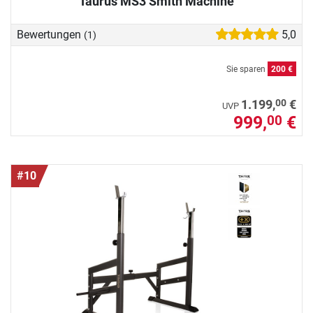
Taurus MS3 Smith Machine
Bewertungen
5,0
(1)
Sie sparen
200 €
00
1.199,
€
UVP
999,
€
00
#10