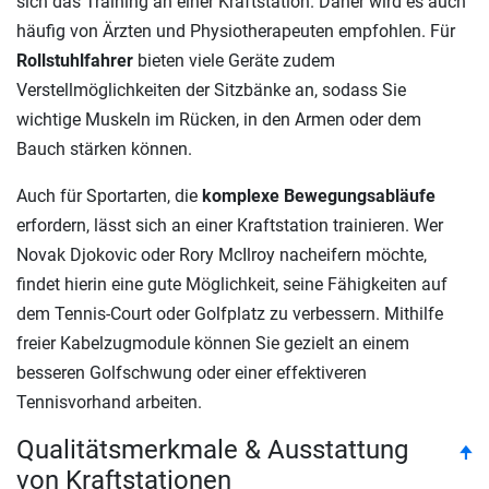
sich das Training an einer Kraftstation. Daher wird es auch
häufig von Ärzten und Physiotherapeuten empfohlen. Für
Rollstuhlfahrer
bieten viele Geräte zudem
Verstellmöglichkeiten der Sitzbänke an, sodass Sie
wichtige Muskeln im Rücken, in den Armen oder dem
Bauch stärken können.
Auch für Sportarten, die
komplexe Bewegungsabläufe
erfordern, lässt sich an einer Kraftstation trainieren. Wer
Novak Djokovic oder Rory McIlroy nacheifern möchte,
findet hierin eine gute Möglichkeit, seine Fähigkeiten auf
dem Tennis-Court oder Golfplatz zu verbessern. Mithilfe
freier Kabelzugmodule können Sie gezielt an einem
besseren Golfschwung oder einer effektiveren
Tennisvorhand arbeiten.
Qualitätsmerkmale & Ausstattung
to
🠉
von Kraftstationen