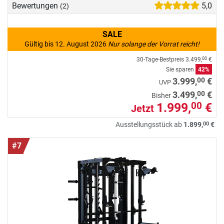
Bewertungen
5,0
(2)
SALE
Gültig bis 12. August 2026
Nur solange der Vorrat reicht!
30-Tage-Bestpreis
3.499,
€
00
Sie sparen
42%
00
3.999,
€
UVP
00
3.499,
€
Bisher
1.999,
€
00
Jetzt
00
Ausstellungsstück ab
1.899,
€
#7