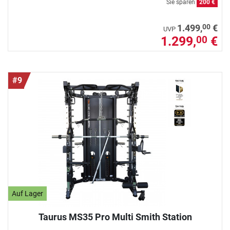
Sie sparen
200 €
00
1.499,
€
UVP
1.299,
€
00
#9
Auf Lager
Taurus MS35 Pro Multi Smith Station