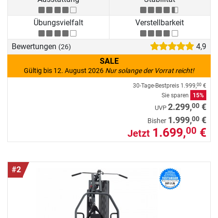
Übungsvielfalt
Verstellbarkeit
Bewertungen
4,9
(26)
SALE
Gültig bis 12. August 2026
Nur solange der Vorrat reicht!
30-Tage-Bestpreis
1.999,
€
00
Sie sparen
15%
00
2.299,
€
UVP
00
1.999,
€
Bisher
1.699,
€
00
Jetzt
#2