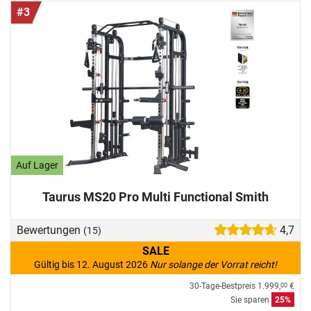
#3
Auf Lager
Taurus MS20 Pro Multi Functional Smith
Bewertungen
4,7
(15)
SALE
Gültig bis 12. August 2026
Nur solange der Vorrat reicht!
30-Tage-Bestpreis
1.999,
€
00
Sie sparen
25%