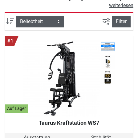
wie jede Muskelgruppe des Körpers.
weiterlesen
Als wahres Multitalent ist sie die
ideale Alternative zum Fitnessstudio,
Ansicht filte
Sortierung
Filter
an der Sie effektiv und platzsparend
trainieren können. Kraftstationen mit
#1
geführten Übungen ermöglichen
Ihnen einen sicheren Einstieg ins
Krafttraining. Modelle mit freien
Elementen bieten ein noch breiteres
Funktionsspektrum, ideal für
fortgeschrittene Sportler. Welches
Ziel Sie auch verfolgen, ob
Muskelaufbau, Abnehmen oder
Rehabilitation – mit diesem
Kaufratgeber finden Sie das
Auf Lager
passende Gerät für Ihre Bedürfnisse.
Taurus Kraftstation WS7
Ausstattung
Stabilität