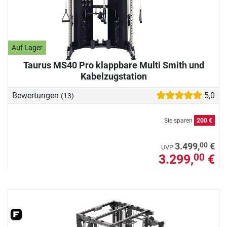
Auf Lager
Taurus MS40 Pro klappbare Multi Smith und
Kabelzugstation
Bewertungen
5,0
(13)
Sie sparen
200 €
00
3.499,
€
UVP
3.299,
€
00