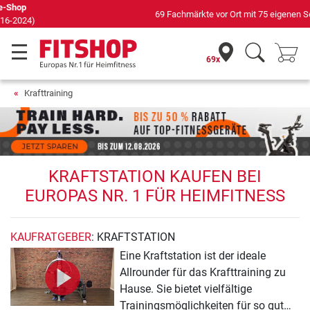
69 Fachmärkte vor Ort mit 75 eigenen Servicetechnikern
69x
Krafttraining
KRAFTSTATION KAUFEN BEI
EUROPAS NR. 1 FÜR HEIMFITNESS
KAUFRATGEBER
: KRAFTSTATION
Eine Kraftstation ist der ideale
Allrounder für das Krafttraining zu
Hause. Sie bietet vielfältige
Trainingsmöglichkeiten für so gut