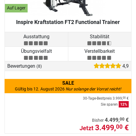
Auf Lager
Inspire Kraftstation FT2 Functional Trainer
Ausstattung
Stabilität
Übungsvielfalt
Verstellbarkeit
Bewertungen
4,9
(8)
SALE
Gültig bis 12. August 2026
Nur solange der Vorrat reicht!
30-Tage-Bestpreis
3.999,
€
00
Sie sparen
12%
00
4.499,
€
Bisher
3.499,
€
00
Jetzt