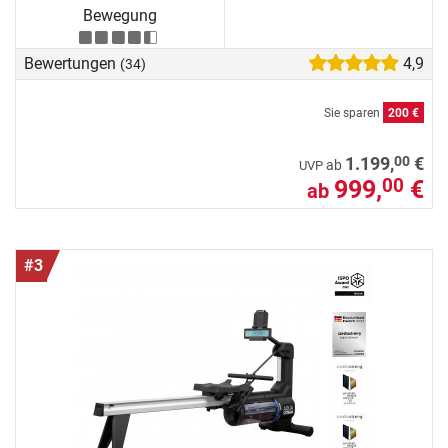
Bewegung
Bewertungen
4,9
(34)
Sie sparen
200 €
00
1.199,
€
ab
UVP
999,
€
00
ab
#3