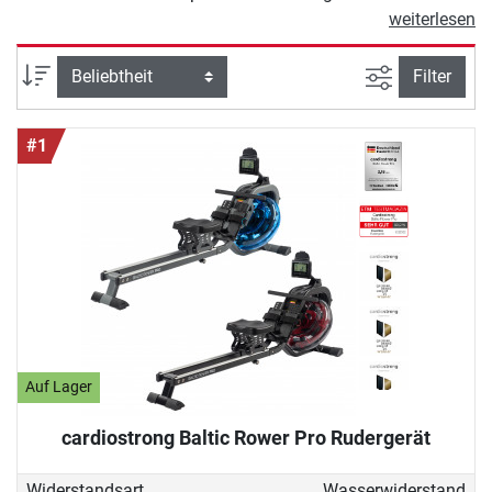
Fitnessräumen entwickelt. Der Grund
weiterlesen
für die Popularität von Indoor
Rowern liegt in ihrer Vielseitigkeit:
Ansicht filte
Sortierung
Filter
Rudergeräte bieten ein
abwechslungsreiches Workout, das
#1
wie kaum ein anderes Fitnessgerät
Kraft- und Ausdauertraining auf
optimale Weise verbindet. Rudern
beansprucht überdurchschnittlich
viele Muskeln, verbessert die
Körperhaltung und stärkt das Herz-
Kreislauf-System nachhaltig. Kurz:
Mit einem hochwertigen Rower aus
unserem Rudergeräte Shop kaufen
Sie ein exzellentes Trainingsgerät für
Auf Lager
ein gelenkschonendes,
cardiostrong Baltic Rower Pro Rudergerät
gesundheitsförderndes
Ganzkörpertraining. Finden Sie in
Widerstandsart
Wasserwiderstand