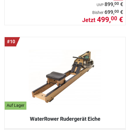
00
899,
€
UVP
00
699,
€
Bisher
499,
€
00
Jetzt
#10
Auf Lager
WaterRower Rudergerät Eiche