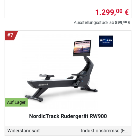
1.299,
€
00
00
Ausstellungsstück ab
899,
€
#7
Auf Lager
NordicTrack Rudergerät RW900
Widerstandsart
Induktionsbremse (EMS)