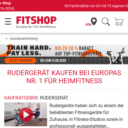
69 Fachmärkte vor Ort mit 75 eigenen Servicetechnikern
69x
Ausdauertraining
RUDERGERÄT KAUFEN BEI EUROPAS
NR. 1 FÜR HEIMFITNESS
KAUFRATGEBER
: RUDERGERÄT
Rudergeräte haben sich zu einem der
beliebtesten Fitnessgeräte für
Zuhause, in Fitness-Studios sowie in
professionell ausgestatteten