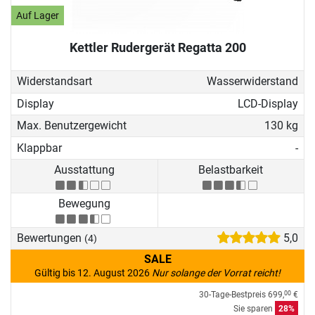
Auf Lager
Kettler Rudergerät Regatta 200
Widerstandsart
Wasserwiderstand
Display
LCD-Display
Max. Benutzergewicht
130 kg
Klappbar
-
Ausstattung
Belastbarkeit
Bewegung
Bewertungen
5,0
(4)
SALE
Gültig bis 12. August 2026
Nur solange der Vorrat reicht!
30-Tage-Bestpreis
699,
€
00
Sie sparen
28%