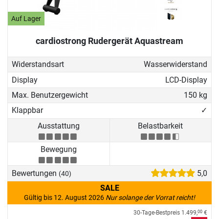
Auf Lager
cardiostrong Rudergerät Aquastream
Widerstandsart
Wasserwiderstand
Display
LCD-Display
Max. Benutzergewicht
150 kg
Klappbar
✓
Ausstattung
Belastbarkeit
Bewegung
Bewertungen
5,0
(40)
SALE
Gültig bis 12. August 2026
Nur solange der Vorrat reicht!
30-Tage-Bestpreis
1.499,
€
00