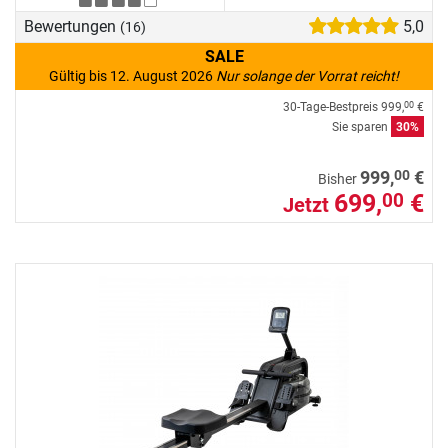
Bewertungen
5,0
(16)
SALE
Gültig bis 12. August 2026
Nur solange der Vorrat reicht!
30-Tage-Bestpreis
999,
€
00
Sie sparen
30%
00
999,
€
Bisher
699,
€
00
Jetzt