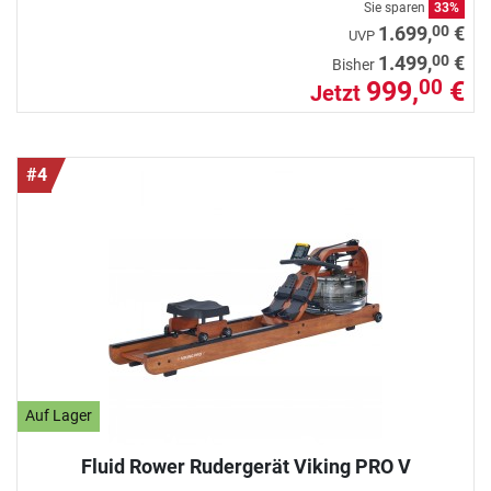
Sie sparen
33%
00
1.699,
€
UVP
00
1.499,
€
Bisher
999,
€
00
Jetzt
#4
Auf Lager
Fluid Rower Rudergerät Viking PRO V