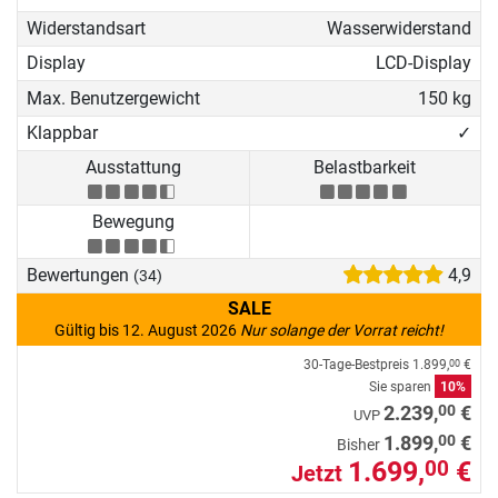
Widerstandsart
Wasserwiderstand
Display
LCD-Display
Max. Benutzergewicht
150 kg
Klappbar
✓
Ausstattung
Belastbarkeit
Bewegung
Bewertungen
4,9
(34)
SALE
Gültig bis 12. August 2026
Nur solange der Vorrat reicht!
30-Tage-Bestpreis
1.899,
€
00
Sie sparen
10%
00
2.239,
€
UVP
00
1.899,
€
Bisher
1.699,
€
00
Jetzt