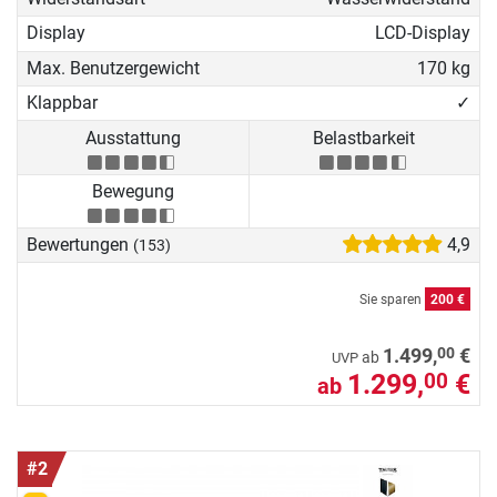
unserer Rudergerät Kaufberatung
den Rower, der am besten zu Ihren
Display
LCD-Display
individuellen Voraussetzungen
Max. Benutzergewicht
170 kg
passt.
Klappbar
✓
Ausstattung
Belastbarkeit
Bewegung
Bewertungen
4,9
(153)
Sie sparen
200 €
00
1.499,
€
ab
UVP
1.299,
€
00
ab
#2