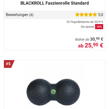
BLACKROLL Faszienrolle Standard
Bewertungen
5,0
(8)
30-Tage-Bestpreis ab
30,
€
90
Sie sparen
16%
90
30,
€
Bisher ab
25,
€
90
ab
#5