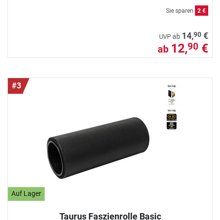
Sie sparen
2 €
90
14,
€
ab
UVP
12,
€
90
ab
#3
Auf Lager
Taurus Faszienrolle Basic