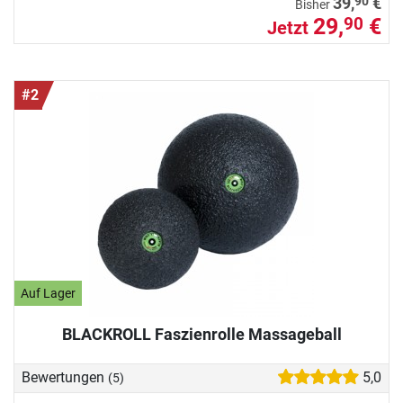
90
39,
€
Bisher
29,
€
90
Jetzt
#2
Auf Lager
BLACKROLL Faszienrolle Massageball
Bewertungen
5,0
(5)