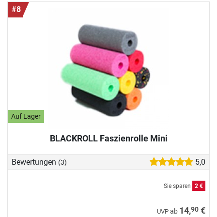
#8
Auf Lager
BLACKROLL Faszienrolle Mini
Bewertungen
5,0
(3)
Sie sparen
2 €
90
14,
€
ab
UVP