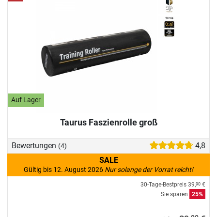
Auf Lager
Taurus Faszienrolle groß
Bewertungen
4,8
(4)
SALE
Gültig bis 12. August 2026
Nur solange der Vorrat reicht!
30-Tage-Bestpreis
39,
€
90
Sie sparen
25%