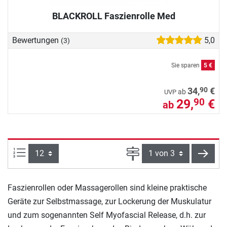
BLACKROLL Faszienrolle Med
Bewertungen
5,0
(3)
Sie sparen
5 €
90
34,
€
ab
UVP
29,
€
90
ab
Artikel pro Seite:
Seite
weite
Faszienrollen oder Massagerollen sind kleine praktische
Geräte zur Selbstmassage, zur Lockerung der Muskulatur
und zum sogenannten Self Myofascial Release, d.h. zur