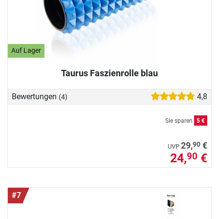
Auf Lager
Taurus Faszienrolle blau
Bewertungen
4,8
(4)
Sie sparen
5 €
90
29,
€
UVP
24,
€
90
#7