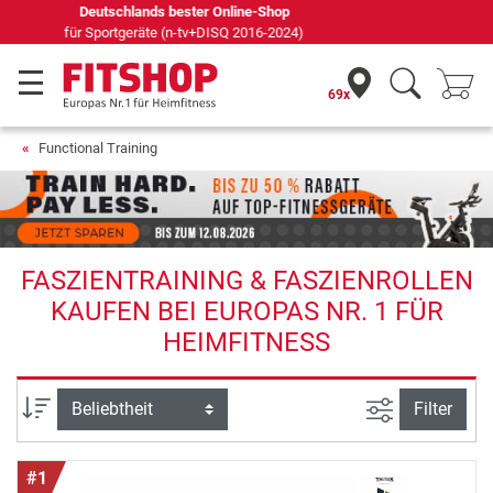
69 Fachmärkte vor Ort mit 75 eigenen Servicetechnikern
69x
Functional Training
FASZIENTRAINING & FASZIENROLLEN
KAUFEN BEI EUROPAS NR. 1 FÜR
HEIMFITNESS
Ansicht filte
Sortierung
Filter
#1