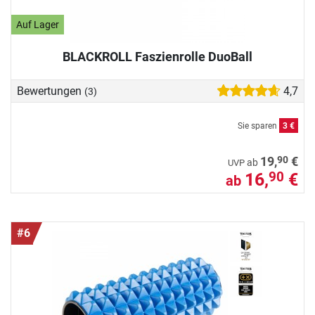
Auf Lager
BLACKROLL Faszienrolle DuoBall
Bewertungen
4,7
(3)
Sie sparen
3 €
90
19,
€
ab
UVP
16,
€
90
ab
#6