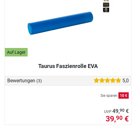
Auf Lager
Taurus Faszienrolle EVA
Bewertungen
5,0
(3)
Sie sparen
10 €
90
49,
€
UVP
39,
€
90