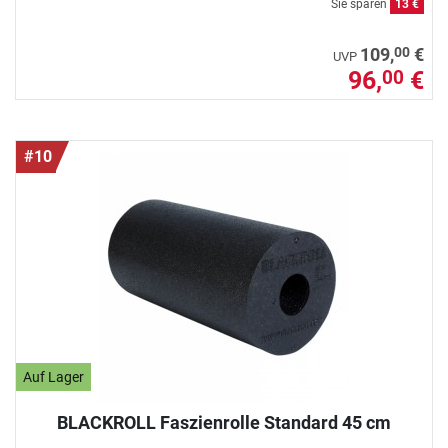
Sie sparen
13 €
00
109,
€
UVP
96,
€
00
#10
Auf Lager
BLACKROLL Faszienrolle Standard 45 cm