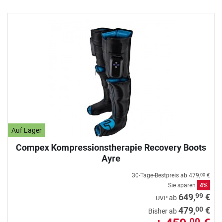
Auf Lager
Compex Kompressionstherapie Recovery Boots
Ayre
30-Tage-Bestpreis ab
479,
€
00
Sie sparen
4%
99
649,
€
ab
UVP
00
479,
€
Bisher ab
00