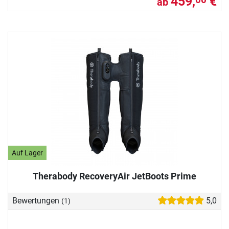
459,
€
ab
Auf Lager
Therabody RecoveryAir JetBoots Prime
Bewertungen
5,0
(1)