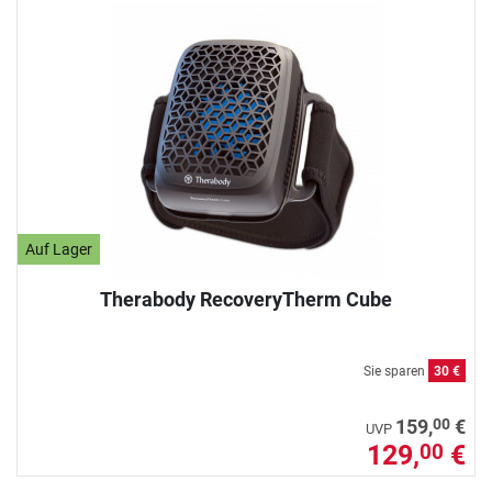
Auf Lager
Therabody RecoveryTherm Cube
Sie sparen
30 €
00
159,
€
UVP
129,
€
00