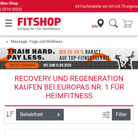
69 Fachmärkte vor Ort mit 75 eigenen Servicetechnikern
69x
Massage, Yoga und Wellness
RECOVERY UND REGENERATION
KAUFEN BEI EUROPAS NR. 1 FÜR
HEIMFITNESS
Ansicht filte
Sortierung
Filter