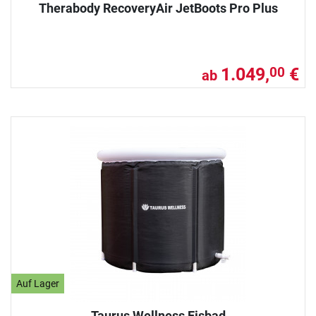
Therabody RecoveryAir JetBoots Pro Plus
1.049,
€
00
ab
Auf Lager
Taurus Wellness Eisbad