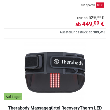
Sie sparen
80 €
00
529,
€
ab
UVP
449,
€
00
ab
00
Ausstellungsstück ab
389,
€
Auf Lager
Therabody Massagegürtel RecoveryTherm LED