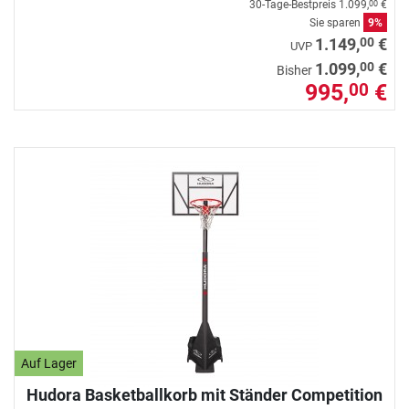
30-Tage-Bestpreis
1.099,
€
00
Sie sparen
9%
00
1.149,
€
UVP
00
1.099,
€
Bisher
995,
€
00
Auf Lager
Hudora Basketballkorb mit Ständer Competition