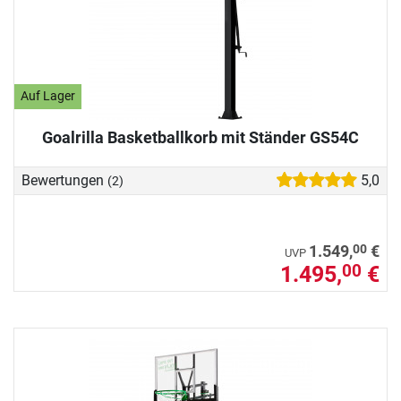
Auf Lager
Goalrilla Basketballkorb mit Ständer GS54C
Bewertungen
5,0
(2)
00
1.549,
€
UVP
1.495,
€
00