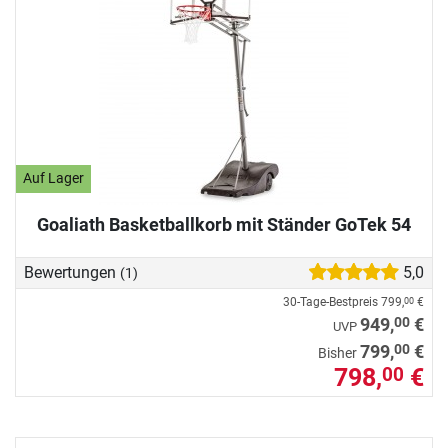
Auf Lager
Goaliath Basketballkorb mit Ständer GoTek 54
Bewertungen
5,0
(1)
30-Tage-Bestpreis
799,
€
00
00
949,
€
UVP
00
799,
€
Bisher
798,
€
00