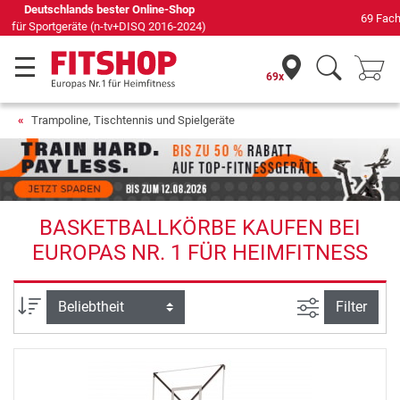
69 Fachmärkte vor Ort mit 75 eigenen Servicetechnikern
69x
Trampoline, Tischtennis und Spielgeräte
BASKETBALLKÖRBE KAUFEN BEI
EUROPAS NR. 1 FÜR HEIMFITNESS
Ansicht filte
Sortierung
Filter