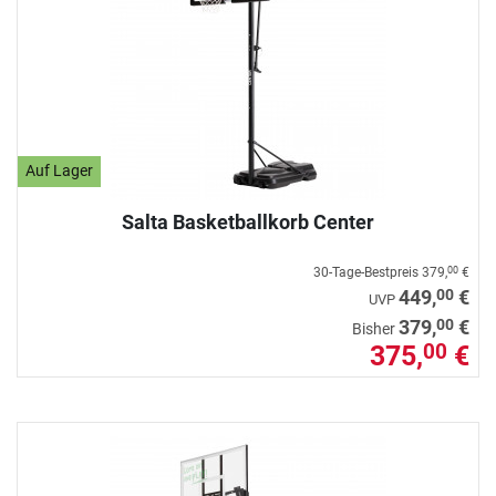
Auf Lager
Salta Basketballkorb Center
30-Tage-Bestpreis
379,
€
00
00
449,
€
UVP
00
379,
€
Bisher
375,
€
00