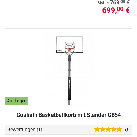
00
769,
€
Bisher
699,
€
00
Auf Lager
Goaliath Basketballkorb mit Ständer GB54
Bewertungen
5,0
(1)