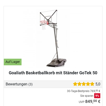
Auf Lager
Goaliath Basketballkorb mit Ständer GoTek 50
Bewertungen
5,0
(3)
30-Tage-Bestpreis
769,
€
00
Sie sparen
9%
00
849,
€
UVP