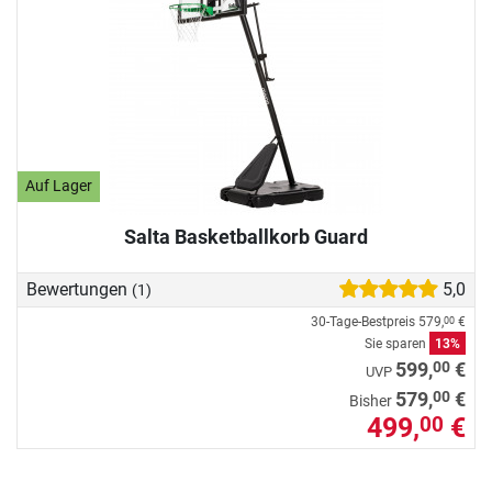
Auf Lager
Salta Basketballkorb Guard
Bewertungen
5,0
(1)
30-Tage-Bestpreis
579,
€
00
Sie sparen
13%
00
599,
€
UVP
00
579,
€
Bisher
499,
€
00