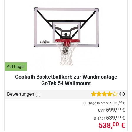
Auf Lager
Goaliath Basketballkorb zur Wandmontage
GoTek 54 Wallmount
Bewertungen
4,0
(1)
30-Tage-Bestpreis
539,
€
00
00
599,
€
UVP
00
539,
€
Bisher
538,
€
00