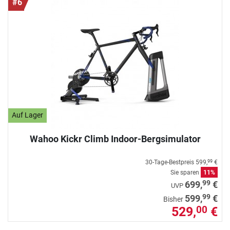
#6
Auf Lager
Wahoo Kickr Climb Indoor-Bergsimulator
30-Tage-Bestpreis
599,
€
99
Sie sparen
11%
99
699,
€
UVP
99
599,
€
Bisher
529,
€
00