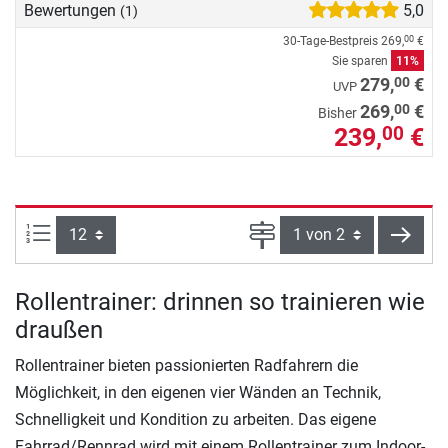
Bewertungen
5,0
(1)
30-Tage-Bestpreis
269,
€
00
Sie sparen
11%
00
279,
€
UVP
00
269,
€
Bisher
239,
€
00
Artikel pro Seite:
Seite
weite
Rollentrainer: drinnen so trainieren wie
draußen
Rollentrainer bieten passionierten Radfahrern die
Möglichkeit, in den eigenen vier Wänden an Technik,
Schnelligkeit und Kondition zu arbeiten. Das eigene
Fahrrad/Rennrad wird mit einem Rollentrainer zum Indoor-