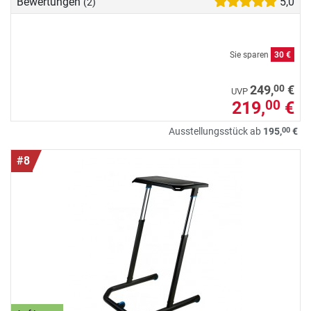
Bewertungen
5,0
(2)
Sie sparen
30 €
00
249,
€
UVP
219,
€
00
00
Ausstellungsstück ab
195,
€
#8