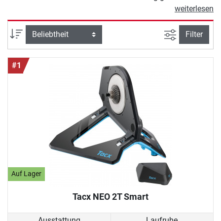
und Wetter können Sie so auch in
weiterlesen
der kalten Jahreszeit Ihre
Trainingsziele verfolgen.
Ansicht filte
Sortierung
Filter
Rollentrainer gibt es in
verschiedenen Bauweisen. Bei
#1
einigen Modellen fahren Sie mit
Ihrem Fahrrad auf Rollen. Diese
Variante erfordert gute
Balancefähigkeiten, ermöglicht dafür
aber ein sehr natürliches Fahrgefühl.
Darüber hinaus können Sie
Rollentrainer kaufen, bei denen das
Hinterrad Ihres Fahrrades fest
montiert wird. Ein Bremssystem
sorgt in diesem Fall für
Auf Lager
authentischen Widerstand.
Tacx NEO 2T Smart
Ausstattung
Laufruhe