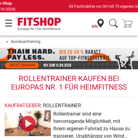
69 Fachmärkte vor Ort mit 75 eigenen Servicetechnikern
69x
Ausdauertraining
ROLLENTRAINER KAUFEN BEI
EUROPAS NR. 1 FÜR HEIMFITNESS
KAUFRATGEBER
: ROLLENTRAINER
Rollentrainer sind eine
hervorragende Möglichkeit, mit
Ihrem eigenen Fahrrad zu Hause zu
trainieren. Unabhängig von Wind