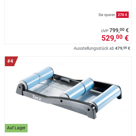
Sie sparen
270 €
00
799,
€
UVP
529,
€
00
00
Ausstellungsstück ab
479,
€
#4
Auf Lager