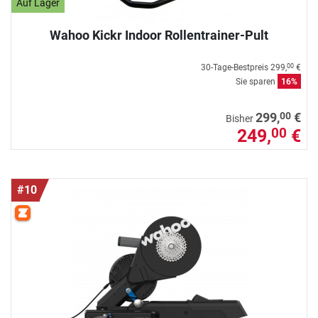
Auf Lager
Wahoo Kickr Indoor Rollentrainer-Pult
30-Tage-Bestpreis
299,
€
00
Sie sparen
16%
00
299,
€
Bisher
249,
€
00
#10