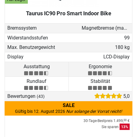
Taurus IC90 Pro Smart Indoor Bike
Bremssystem
Magnetbremse (manuell)
Widerstandsstufen
99
Max. Benutzergewicht
180 kg
Display
LCD-Display
Ausstattung
Ergonomie
Rundlauf
Stabilität
Bewertungen
5,0
(43)
SALE
Gültig bis 12. August 2026
Nur solange der Vorrat reicht!
30-Tage-Bestpreis
1.499,
€
00
Sie sparen
13%