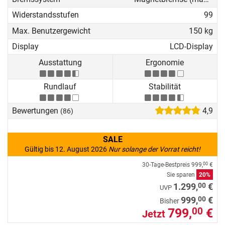
Widerstandsstufen
99
Max. Benutzergewicht
150 kg
Display
LCD-Display
Ausstattung
Ergonomie
Rundlauf
Stabilität
Bewertungen
4,9
(86)
SALE
Gültig bis 12. August 2026
Nur solange der Vorrat reicht!
30-Tage-Bestpreis
999,
€
00
Sie sparen
20%
00
1.299,
€
UVP
00
999,
€
Bisher
799,
€
00
Jetzt