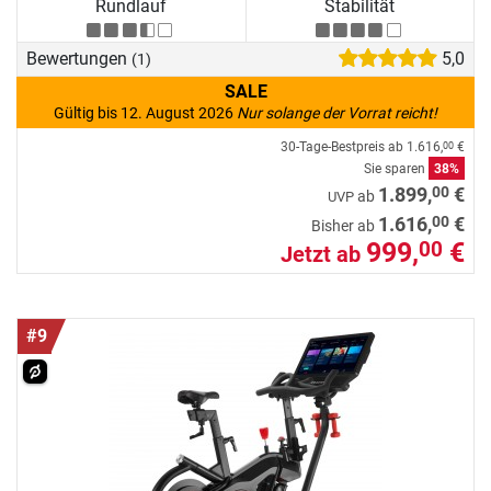
Rundlauf
Stabilität
Bewertungen
5,0
(1)
SALE
Gültig bis 12. August 2026
Nur solange der Vorrat reicht!
30-Tage-Bestpreis ab
1.616,
€
00
Sie sparen
38%
00
1.899,
€
ab
UVP
00
1.616,
€
Bisher ab
999,
€
00
Jetzt ab
#9