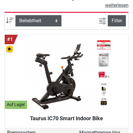
Cycle für zu Hause. Radsportlern
weiterlesen
ermöglicht das Indoor Bike ein
optimales Rennradtraining,
Ansicht filte
Sortierung
Filter
vollkommen unabhängig von Wetter
und Jahreszeit. Ein Indoor Bike ist
#1
die sportliche Lösung, wenn Sie zu
Hause Ihre Ausdauer steigern oder
abnehmen möchten und gerne
Fahrrad fahren. Das Training ist
leicht zu erlernen und für Menschen
jeden Alters geeignet, da die
Intensität je nach Fitnesslevel und
Trainingsziel bestimmt werden kann.
Erleben Sie Radsport-Feeling in den
eigenen vier Wänden!
Auf Lager
Taurus IC70 Smart Indoor Bike
Bremssystem
Magnetbremse (manuell)