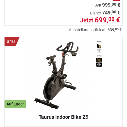
00
999,
€
UVP
00
749,
€
Bisher
699,
€
00
Jetzt
00
Ausstellungsstück ab
639,
€
#10
Auf Lager
Taurus Indoor Bike Z9