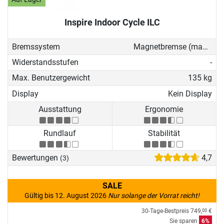
Inspire Indoor Cycle ILC
Bremssystem
Magnetbremse (manuell)
Widerstandsstufen
-
Max. Benutzergewicht
135 kg
Display
Kein Display
Ausstattung
Ergonomie
Rundlauf
Stabilität
Bewertungen
4,7
(3)
SALE
Gültig bis 12. August 2026
Nur solange der Vorrat reicht!
30-Tage-Bestpreis
749,
€
00
Sie sparen
6%