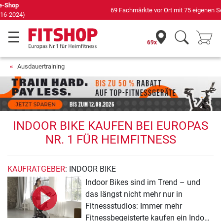
69 Fachmärkte vor Ort mit 75 eigenen Servicetechnikern
69x
Ausdauertraining
INDOOR BIKE KAUFEN BEI EUROPAS
NR. 1 FÜR HEIMFITNESS
KAUFRATGEBER
: INDOOR BIKE
Indoor Bikes sind im Trend – und
das längst nicht mehr nur in
Fitnessstudios: Immer mehr
Fitnessbegeisterte kaufen ein Indoor