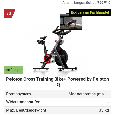
00
Ausstellungsstück ab
799,
€
Exklusiv im Fachhandel
#2
Auf Lager
Peloton Cross Training Bike+ Powered by Peloton
IQ
Bremssystem
Magnetbremse (manuell)
Widerstandsstufen
-
Max. Benutzergewicht
135 kg