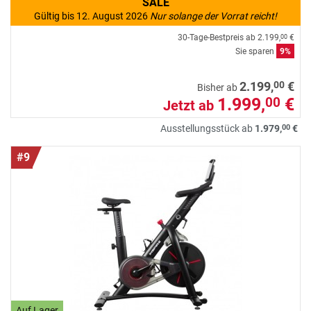
SALE
Gültig bis 12. August 2026
Nur solange der Vorrat reicht!
30-Tage-Bestpreis ab
2.199,
€
00
Sie sparen
9%
00
2.199,
€
Bisher ab
1.999,
€
00
Jetzt ab
00
Ausstellungsstück ab
1.979,
€
#9
Auf Lager