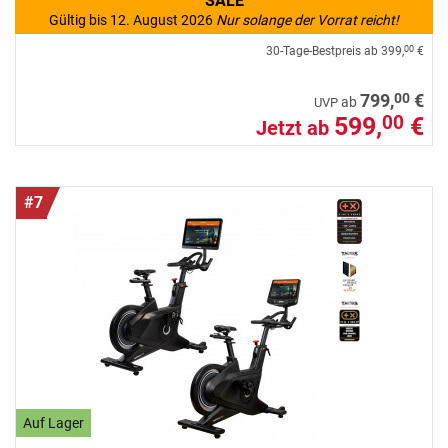
SALE
Gültig bis 12. August 2026
Nur solange der Vorrat reicht!
30-Tage-Bestpreis ab
399,
€
00
00
799,
€
ab
UVP
599,
€
00
Jetzt ab
#7
Auf Lager