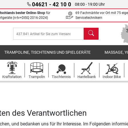
04621 - 42 10 0
08:00 - 19:00 Uhr
tschlands bester Online-Shop
für
69 Fachmärkte vor Ort mit 75 eig
rtgeräte (n-tv+DISQ 2016-2024)
Servicetechnikern
Suchen
TRAMPOLINE, TISCHTENNIS UND SPIELGERÄTE
MASSAGE, Y
Kraftstation
Trampolin
Tischtennis
Hantelbank
Indoor Bike
ten des Verantwortlichen
chen, und bedanken uns für Ihr Interesse. Im Folgenden informi