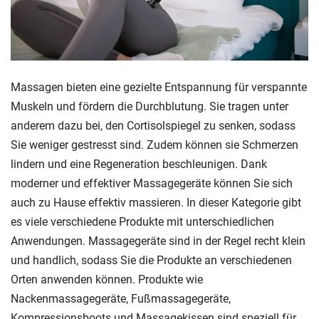
Massagen bieten eine gezielte Entspannung für verspannte
Muskeln und fördern die Durchblutung. Sie tragen unter
anderem dazu bei, den Cortisolspiegel zu senken, sodass
Sie weniger gestresst sind. Zudem können sie Schmerzen
lindern und eine Regeneration beschleunigen. Dank
moderner und effektiver Massagegeräte können Sie sich
auch zu Hause effektiv massieren. In dieser Kategorie gibt
es viele verschiedene Produkte mit unterschiedlichen
Anwendungen. Massagegeräte sind in der Regel recht klein
und handlich, sodass Sie die Produkte an verschiedenen
Orten anwenden können. Produkte wie
Nackenmassagegeräte, Fußmassagegeräte,
Kompressionsboots und Massagekissen sind speziell für