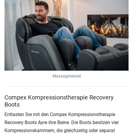
Massagesessel
Compex Kompressionstherapie Recovery
Boots
Entlasten Sie mit den Compex Kompressionstherapie
Recovery Boots Ayre ihre Beine. Die Boots besitzen vier
Kompressionskammern, die gleichzeitig oder separat