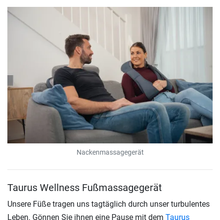
Nackenmassagegerät
Taurus Wellness Fußmassagegerät
Unsere Füße tragen uns tagtäglich durch unser turbulentes
Leben. Gönnen Sie ihnen eine Pause mit dem
Taurus