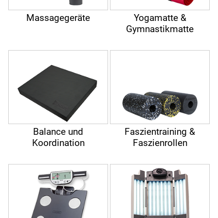
Massagegeräte
Yogamatte &
Gymnastikmatte
Balance und
Faszientraining &
Koordination
Faszienrollen