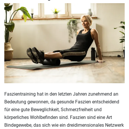
Faszientraining hat in den letzten Jahren zunehmend an
Bedeutung gewonnen, da gesunde Faszien entscheidend
für eine gute Beweglichkeit, Schmerzfreiheit und
körperliches Wohlbefinden sind. Faszien sind eine Art
Bindegewebe, das sich wie ein dreidimensionales Netzwerk