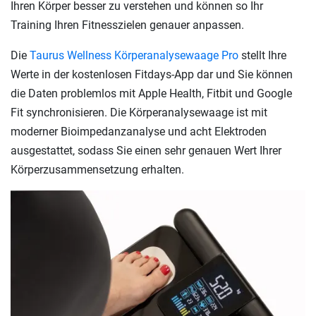
Ihren Körper besser zu verstehen und können so Ihr
Training Ihren Fitnesszielen genauer anpassen.
Die
Taurus Wellness Körperanalysewaage Pro
stellt Ihre
Werte in der kostenlosen Fitdays-App dar und Sie können
die Daten problemlos mit Apple Health, Fitbit und Google
Fit synchronisieren. Die Körperanalysewaage ist mit
moderner Bioimpedanzanalyse und acht Elektroden
ausgestattet, sodass Sie einen sehr genauen Wert Ihrer
Körperzusammensetzung erhalten.