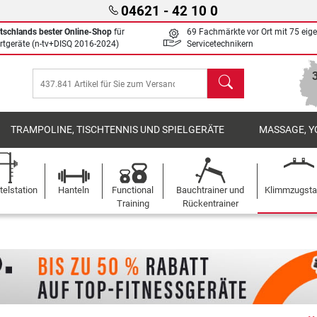
04621 - 42 10 0
tschlands bester Online-Shop
für
69 Fachmärkte vor Ort mit 75 eig
rtgeräte (n-tv+DISQ 2016-2024)
Servicetechnikern
Suchen
TRAMPOLINE, TISCHTENNIS UND SPIELGERÄTE
MASSAGE, Y
elstation
Hanteln
Functional
Bauchtrainer und
Klimmzugst
Training
Rückentrainer