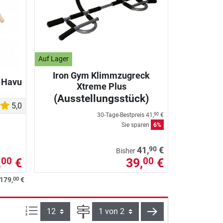
Auf Lager
Iron Gym Klimmzugreck
 Havu
Xtreme Plus
(Ausstellungsstück)
5,0
30-Tage-Bestpreis
41,
€
90
Sie sparen
6%
90
41,
€
Bisher
,
€
39,
€
00
00
00
179,
€
Artikel pro Seite:
Seite
weiter