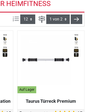
ÜR HEIMFITNESS
Artikel pro Seite:
Seite
weiter
Auf Lager
ation
Taurus Türreck Premium