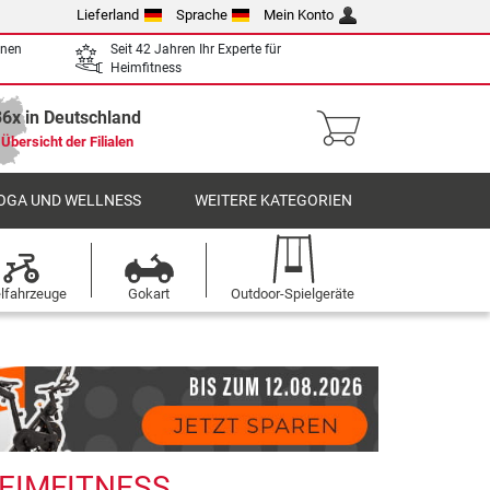
Lieferland
Sprache
Mein Konto
enen
Seit 42 Jahren Ihr Experte für
Heimfitness
36x in Deutschland
Übersicht der Filialen
OGA UND WELLNESS
WEITERE KATEGORIEN
elfahrzeuge
Gokart
Outdoor-Spielgeräte
HEIMFITNESS