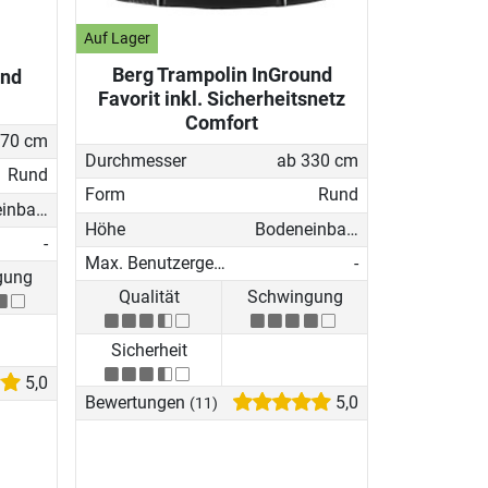
Auf Lager
Berg Trampolin InGround
und
Favorit inkl. Sicherheitsnetz
Comfort
270 cm
Durchmesser
ab 330 cm
Rund
Form
Rund
Bodeneinbau-Trampolin
Höhe
Bodeneinbau-Trampolin
-
Max. Benutzergewicht
-
gung
Qualität
Schwingung
Sicherheit
5,0
Bewertungen
5,0
(11)