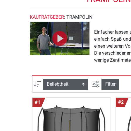
KAUFRATGEBER
: TRAMPOLIN
Einfacher lassen
einfach Spaß und
einen weiteren Vo
Die verschiedenen
wenige Zentimeter
wir Sie in unsere
Ansicht filtern
Sortierung
Filter
#1
#2