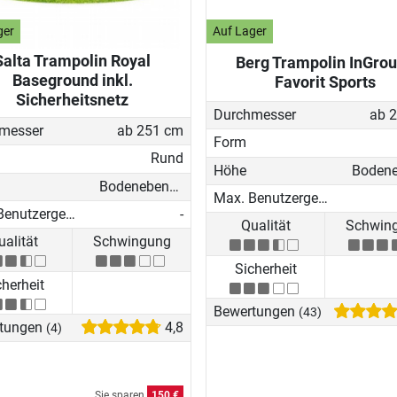
ger
Auf Lager
Salta Trampolin Royal
Berg Trampolin InGro
Baseground inkl.
Favorit Sports
Sicherheitsnetz
Durchmesser
ab 
messer
ab 251 cm
Form
Rund
Höhe
Bodenebenes-Trampolin
Max. Benutzergewicht
Max. Benutzergewicht
-
Qualität
Schwin
ualität
Schwingung
Sicherheit
cherheit
Bewertungen
(43)
tungen
4,8
(4)
Sie sparen
150 €