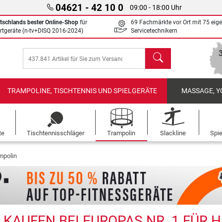
04621 - 42 10 0
09:00 - 18:00 Uhr
tschlands bester Online-Shop
für
69 Fachmärkte vor Ort mit 75 eig
rtgeräte (n-tv+DISQ 2016-2024)
Servicetechnikern
Suchen
TRAMPOLINE, TISCHTENNIS UND SPIELGERÄTE
MASSAGE, Y
te
Tischtennisschläger
Trampolin
Slackline
Spi
mpolin
KAUFEN BEI EUROPAS NR. 1 FÜR 