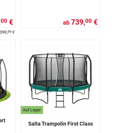
,
€
739,
€
00
00
ab
00
390,
€
Auf Lager
ort
Salta Trampolin First Class