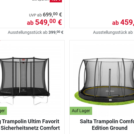
00
699,
€
ab
UVP
549,
€
459
00
ab
ab
00
Ausstellungsstück ab
399,
€
Ausstellungsstück ab
ger
Auf Lager
 Trampolin Ultim Favorit
Salta Trampolin Comf
. Sicherheitsnetz Comfort
Edition Ground