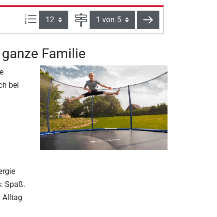
Artikel pro Seite:
Seite
weiter
 ganze Familie
e
ch bei
ergie
s: Spaß.
 Alltag