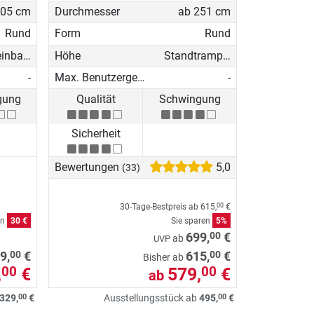
305 cm
Durchmesser
ab 251 cm
Rund
Form
Rund
Bodeneinbau-Trampolin
Höhe
Standtrampolin
-
Max. Benutzergewicht
-
gung
Qualität
Schwingung
Sicherheit
Bewertungen
5,0
(33)
30-Tage-Bestpreis ab
615,
€
00
en
30 €
Sie sparen
5%
00
699,
€
ab
UVP
00
00
9,
€
615,
€
Bisher ab
,
€
579,
€
00
00
ab
00
00
329,
€
Ausstellungsstück ab
495,
€