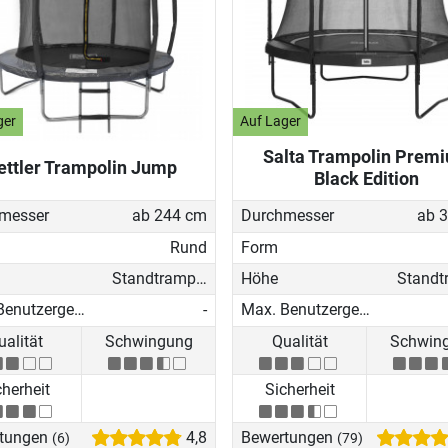
ger
Auf Lager
Salta Trampolin Prem
ettler Trampolin Jump
Black Edition
messer
ab 244 cm
Durchmesser
ab 
Rund
Form
Standtrampolin
Höhe
Max. Benutzergewicht
-
Max. Benutzergewicht
ualität
Schwingung
Qualität
Schwin
cherheit
Sicherheit
tungen
4,8
Bewertungen
(6)
(79)