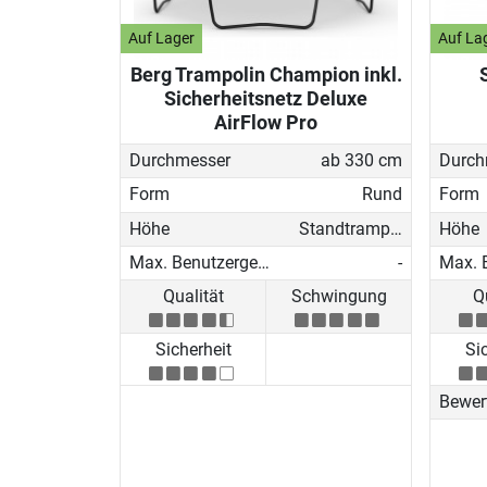
Auf Lager
Auf La
Berg Trampolin Champion inkl.
Sicherheitsnetz Deluxe
AirFlow Pro
Durchmesser
ab 330 cm
Durch
Form
Rund
Form
Höhe
Standtrampolin
Höhe
Max. Benutzergewicht
-
Qualität
Schwingung
Q
Sicherheit
Si
Bewer