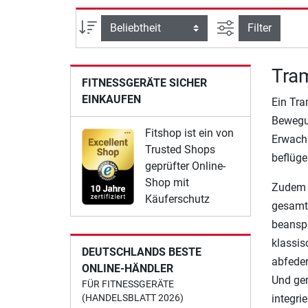
Ansicht filtern
Sortierung
Filter
Tram
FITNESSGERÄTE SICHER
EINKAUFEN
Ein Tra
Bewegun
Fitshop ist ein von
Erwach
Trusted Shops
beflüge
geprüfter Online-
Shop mit
Zudem a
Käuferschutz
gesamte
beanspr
klassis
DEUTSCHLANDS BESTE
abfeder
ONLINE-HÄNDLER
Und gen
FÜR FITNESSGERÄTE
(HANDELSBLATT 2026)
integrie