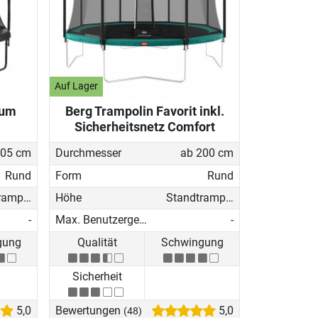
Auf Lager
ium
Berg Trampolin Favorit inkl.
Sicherheitsnetz Comfort
305 cm
Durchmesser
ab 200 cm
Rund
Form
Rund
Standtrampolin
Höhe
Standtrampolin
-
Max. Benutzergewicht
-
gung
Qualität
Schwingung
Sicherheit
5,0
Bewertungen
5,0
(48)