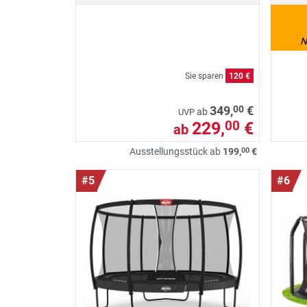
N
Sie sparen
120 €
00
349,
€
ab
UVP
229,
€
00
ab
00
Ausstellungsstück ab
199,
€
#5
#6