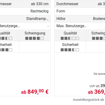
messer
ab 330 cm
Durchmesser
ab 
Rechteckig
Form
Standtrampolin
Höhe
Max. Benutzergewicht
-
Max. Benutzergewicht
ualität
Schwingung
Qualität
Schwin
cherheit
Sicherheit
Sie spar
39
ab
UVP
849,
€
369
00
ab
ab
Ausstellungsstück ab