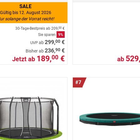
SALE
Gültig bis 12. August 2026
ur solange der Vorrat reicht!
30-Tage-Bestpreis ab
209,
€
00
Sie sparen
9%
00
299,
€
ab
UVP
90
236,
€
Bisher ab
189,
€
529
00
Jetzt ab
ab
#7