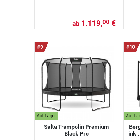
1.119,
€
00
ab
#9
#10
Auf Lager
Auf La
Salta Trampolin Premium
Berg
Black Pro
inkl