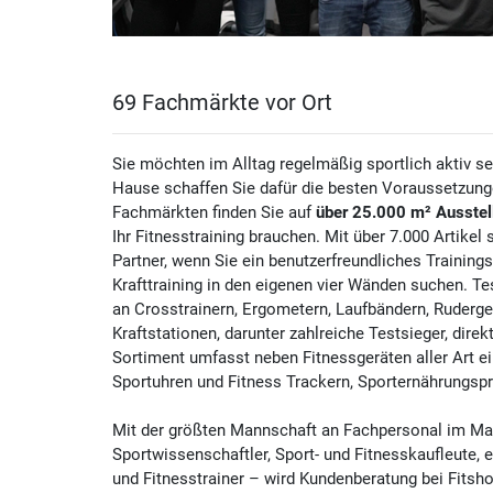
47059 Duisburg
Heute ab 10:00 Uhr geöffnet
Fitshop in Essen
69 Fachmärkte vor Ort
Frohnhauser Str. 65
45127 Essen
Sie möchten im Alltag regelmäßig sportlich aktiv se
Hause schaffen Sie dafür die besten Voraussetzunge
Heute ab 10:00 Uhr geöffnet
Fachmärkten finden Sie auf
über 25.000 m² Ausstel
Ihr Fitnesstraining brauchen. Mit über 7.000 Artikel 
Fitshop in Frankfurt
Partner, wenn Sie ein benutzerfreundliches Trainings
Hanauer Landstraße 421
Krafttraining in den eigenen vier Wänden suchen. T
60314 Frankfurt
an Crosstrainern, Ergometern, Laufbändern, Ruderge
Kraftstationen, darunter zahlreiche Testsieger, dire
Heute ab 10:00 Uhr geöffnet
Sortiment umfasst neben Fitnessgeräten aller Art e
Sportuhren und Fitness Trackern, Sporternährungspr
Fitshop in Freiburg
Schnewlinstr. 6
Mit der größten Mannschaft an Fachpersonal im Mar
Sportwissenschaftler, Sport- und Fitnesskaufleute, 
79098 Freiburg
und Fitnesstrainer – wird Kundenberatung bei Fitsh
Heute ab 10:00 Uhr geöffnet