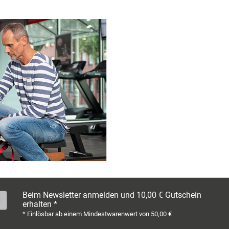
4,6 / 5
(232)
4,9 / 5
(1218)
5,0 / 5
(203)
Beim Newsletter anmelden und 10,00 € Gutschein
erhalten *
* Einlösbar ab einem Mindestwarenwert von 50,00 €
4,9 / 5
(1320)