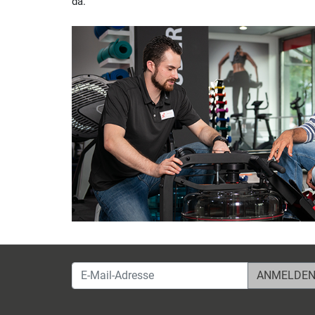
da.
Fitshop in Karlsruhe
Kriegsstraße 220
76135 Karlsruhe
Heute ab 10:00 Uhr geöffnet
Fitshop in Kassel
Leipziger Straße 236
34123 Kassel
Heute ab 10:00 Uhr geöffnet
Fitshop in Koblenz
Moselring 5-7A
56068 Koblenz
Heute ab 10:00 Uhr geöffnet
E-Mail-Adresse
Fitshop in Köln