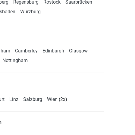
berg
Regensburg
Rostock
Saarbrücken
sbaden
Würzburg
gham
Camberley
Edinburgh
Glasgow
Nottingham
urt
Linz
Salzburg
Wien
(2x)
n