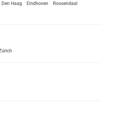
Den Haag
Eindhoven
Roosendaal
Zürich