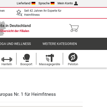
Lieferland
Sprache
Mein Konto
enen
Seit 42 Jahren Ihr Experte für
Heimfitness
36x in Deutschland
Übersicht der Filialen
OGA UND WELLNESS
WEITERE KATEGORIEN
Hanteln
Boxsport
Massagegeräte
Peloton
uropas Nr. 1 für Heimfitness