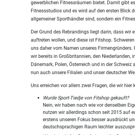
gewerblichen Fitnessräumen bietet. Damit gibt e
Fitshop in Bottrop
Fitnessstudios und es wird auf den ersten Blick de
Ruhrölstraße 1
allgemeiner Sporthändler sind, sondern ein Fitne
46240 Bottrop
Der Grund des Rebrandings liegt darin, dass wir 
Heute ab 10:00 Uhr geöffnet
auftreten wollen, und diese ist Fitshop. Schwere
Fitshop in Braunschweig
uns daher vom Namen unseres Firmengründers. U
wir bereits in Großbritannien, den Niederlanden, i
Heinrich-Büssing-Ring 15
Dänemark, Polen, Österreich und in der Schweiz a
38102 Braunschweig
nun auch unsere Filialen und unser deutscher 
Heute ab 10:00 Uhr geöffnet
Uns erreichen vor allem zwei Fragen, die wir hier
Fitshop in Bremen
Wurde Sport-Tiedje von Fitshop gekauft?
Friedrich-Ebert-Str. 6
Nein, wir haben nach wie vor denselben Ei
28199 Bremen
nutzen wir allerdings schon seit 2015 auf e
Heute ab 10:00 Uhr geöffnet
erstens unseren Fokus besser ausdrückt und
deutschsprachigen Raum leichter auszuspre
Fitshop in Dortmund