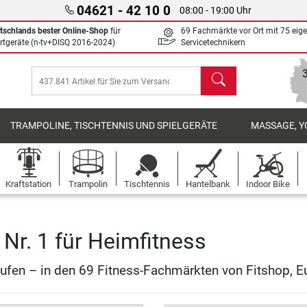
04621 - 42 10 0
08:00 - 19:00 Uhr
tschlands bester Online-Shop
für
69 Fachmärkte vor Ort mit 75 eig
rtgeräte (n-tv+DISQ 2016-2024)
Servicetechnikern
Suchen
TRAMPOLINE, TISCHTENNIS UND SPIELGERÄTE
MASSAGE, Y
Kraftstation
Trampolin
Tischtennis
Hantelbank
Indoor Bike
Nr. 1 für Heimfitness
ufen – in den 69 Fitness-Fachmärkten von Fitshop, E