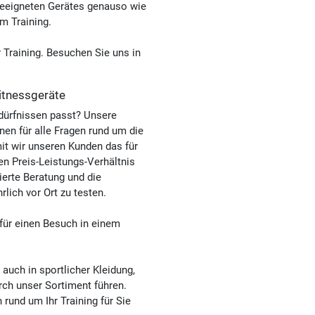
 geeigneten Gerätes genauso wie
m Training.
4,8 / 5
(1617)
r Training. Besuchen Sie uns in
itnessgeräte
edürfnissen passt? Unsere
nen für alle Fragen rund um die
4,9 / 5
(1273)
t wir unseren Kunden das für
n Preis-Leistungs-Verhältnis
ierte Beratung und die
lich vor Ort zu testen.
 für einen Besuch in einem
4,9 / 5
(218)
auch in sportlicher Kleidung,
rch unser Sortiment führen.
rund um Ihr Training für Sie