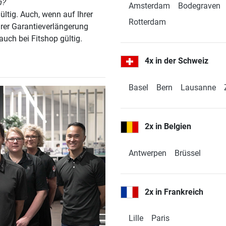
n?
Amsterdam
Bodegraven
gültig. Auch, wenn auf Ihrer
Rotterdam
hrer Garantieverlängerung
 auch bei Fitshop gültig.
4x in der Schweiz
4,9 / 5
(607)
Basel
Bern
Lausanne
2x in Belgien
4,9 / 5
(1680)
Antwerpen
Brüssel
2x in Frankreich
4,8 / 5
(501)
Lille
Paris