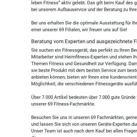
leben Fitness“ aktiv gelebt. Das gilt beim Kauf des
bei unserem Aufbauservice und der Beratung zu Ihre
Fitshop in Hamburg
Bei uns erhalten Sie die optimale Ausstattung für Ih
Stresemannstr. 17-19
einer unserer 69 Filialen, wir freuen uns auf Sie!
22769 Hamburg
Beratung vom Experten und ausgezeichnete F
Heute ab 10:00 Uhr geöffnet
Sie suchen ein Fitnessgerät, das perfekt zu Ihren B
Fitshop in Hannover
Mitarbeiter sind Heimfitness-Experten und stehen Ih
Themen Fitness und Gesundheit zur Verfügung. Dami
Am Klagesmarkt 30
sie beste Produkt mit dem besten Service zum beste
30159 Hannover
anbieten können, bieten wir Ihnen eine kundenorient
Heute ab 10:00 Uhr geöffnet
Möglichkeit, die verschiedenen Fitnessgeräte ausführ
Über 7.000 Artikel bedeuten über 7.000 gute Gründe
Fitshop in Ingolstadt
unserer
69 Fitness-Fachmärkte
.
Neuburger Straße 47
85057 Ingolstadt
Besuchen Sie uns in unseren 69 Fachmärkten, gerne 
und lassen Sie sich von unseren Geräte-Experten du
Heute ab 10:00 Uhr geöffnet
Unser Team ist auch nach dem Kauf bei allen Fragen 