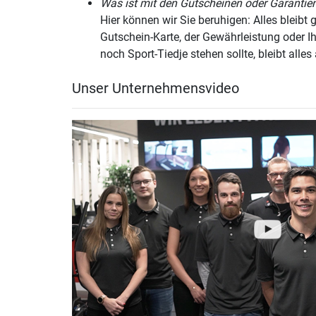
Was ist mit den Gutscheinen oder Garantie
Rheinlanddamm 101
Hier können wir Sie beruhigen: Alles bleibt 
44139 Dortmund
Gutschein-Karte, der Gewährleistung oder I
Heute ab 10:00 Uhr geöffnet
noch Sport-Tiedje stehen sollte, bleibt alles
Fitshop in Dresden
Unser Unternehmensvideo
Annenstraße 10
01067 Dresden
Heute ab 10:00 Uhr geöffnet
Fitshop in Düsseldorf
Worringer Str. 35
40211 Düsseldorf
Heute ab 10:00 Uhr geöffnet
Fitshop in Duisburg
Auf der Höhe 49