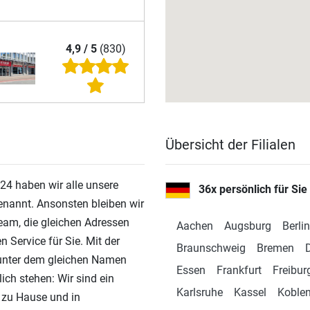
4,9 / 5
(830)
Übersicht der Filialen
4,9 / 5
(409)
.24 haben wir alle unsere
36x persönlich für Sie
enannt. Ansonsten bleiben wir
eam, die gleichen Adressen
Aachen
Augsburg
Berlin
4,9 / 5
(787)
Service für Sie. Mit der
Braunschweig
Bremen
unter dem gleichen Namen
Essen
Frankfurt
Freibur
ich stehen: Wir sind ein
Karlsruhe
Kassel
Koble
s zu Hause und in