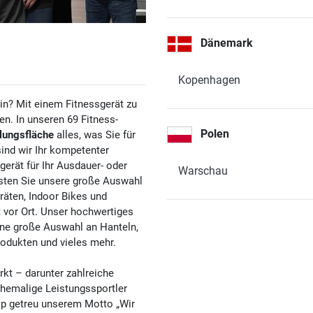
Dänemark
4,8 / 5
(377)
Kopenhagen
in? Mit einem Fitnessgerät zu
n. In unseren 69 Fitness-
Polen
lungsfläche
alles, was Sie für
sind wir Ihr kompetenter
4,8 / 5
(725)
gerät für Ihr Ausdauer- oder
Warschau
esten Sie unsere große Auswahl
räten, Indoor Bikes und
kt vor Ort. Unser hochwertiges
ine große Auswahl an Hanteln,
odukten und vieles mehr.
4,8 / 5
(548)
kt – darunter zahlreiche
ehemalige Leistungssportler
op getreu unserem Motto „Wir