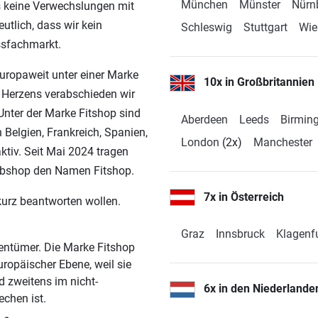
München
Münster
Nürn
s keine Verwechslungen mit
4,9 / 5
(668)
utlich, dass wir kein
Schleswig
Stuttgart
Wie
ssfachmarkt.
europaweit unter einer Marke
10x in Großbritannien
n Herzens verabschieden wir
nter der Marke Fitshop sind
Aberdeen
Leeds
Birmin
4,9 / 5
(443)
n Belgien, Frankreich, Spanien,
London
(2x)
Manchester
ktiv. Seit Mai 2024 tragen
Webshop den Namen Fitshop.
7x in Österreich
 kurz beantworten wollen.
4,9 / 5
(1071)
Graz
Innsbruck
Klagenf
gentümer. Die Marke Fitshop
uropäischer Ebene, weil sie
 zweitens im nicht-
6x in den Niederlande
chen ist.
4,9 / 5
(590)