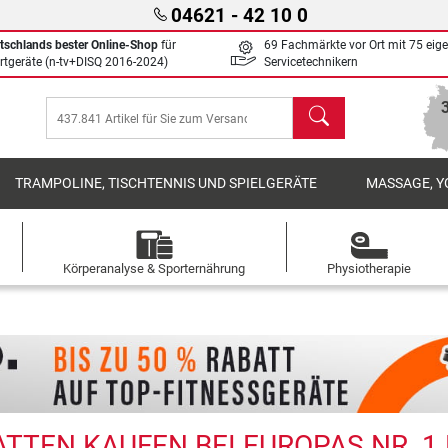
04621 - 42 10 0
tschlands bester Online-Shop
für
69 Fachmärkte vor Ort mit 75 eig
rtgeräte (n-tv+DISQ 2016-2024)
Servicetechnikern
Suchen
TRAMPOLINE, TISCHTENNIS UND SPIELGERÄTE
MASSAGE, Y
Körperanalyse & Sporternährung
Physiotherapie
TEN KAUFEN BEI EUROPAS NR. 1 