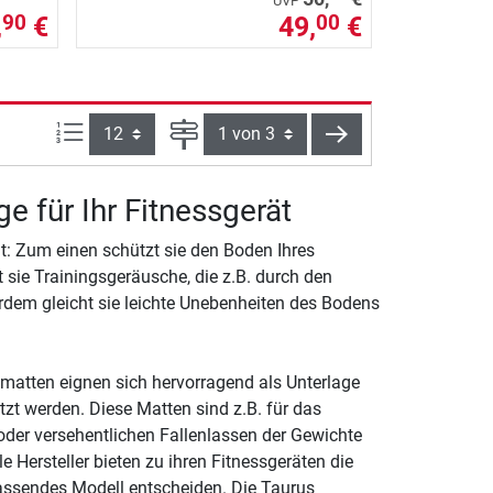
UVP
,
€
49,
€
90
00
Artikel pro Seite:
Seite
weiter
e für Ihr Fitnessgerät
ät: Zum einen schützt sie den Boden Ihres
sie Trainingsgeräusche, die z.B. durch den
rdem gleicht sie leichte Unebenheiten des Bodens
matten eignen sich hervorragend als Unterlage
zt werden. Diese Matten sind z.B. für das
oder versehentlichen Fallenlassen der Gewichte
Hersteller bieten zu ihren Fitnessgeräten die
assendes Modell entscheiden. Die Taurus