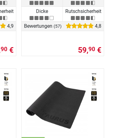
herheit
Dicke
Rutschsicherheit
4,9
Bewertungen
4,8
(57)
,
€
59,
€
90
90