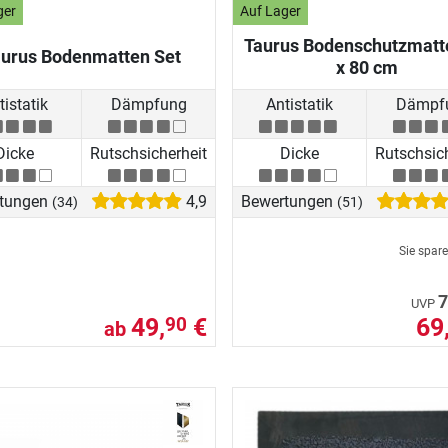
ger
Auf Lager
Taurus Bodenschutzmatt
aurus Bodenmatten Set
x 80 cm
tistatik
Dämpfung
Antistatik
Dämpf
Dicke
Rutschsicherheit
Dicke
Rutschsic
tungen
4,9
Bewertungen
(34)
(51)
Sie spar
7
UVP
49,
€
69
90
ab