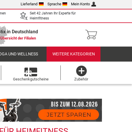
Lieferland
Sprache
Mein Konto
enen
Seit 42 Jahren Ihr Experte für
Heimfitness
36x in Deutschland
Übersicht der Filialen
OGA UND WELLNESS
WEITERE KATEGORIEN
Geschenkgutscheine
Zubehör
FÜR HEIMFITNESS