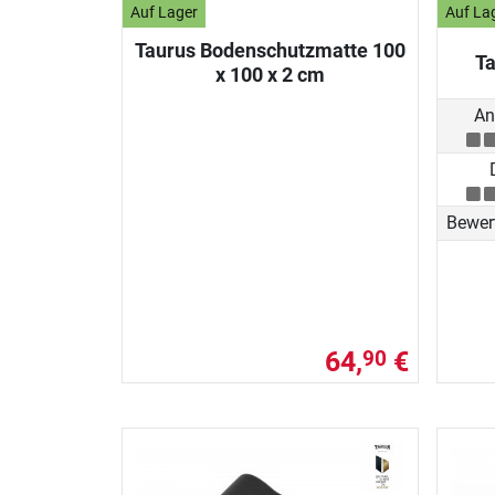
Auf Lager
Auf La
Taurus Bodenschutzmatte 100
T
x 100 x 2 cm
An
Bewer
64,
€
90