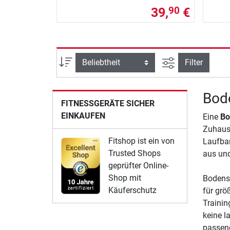
39,
€
90
Ansicht filtern
Sortierung
Filter
Bode
FITNESSGERÄTE SICHER
EINKAUFEN
Eine
Bo
Zuhause
Fitshop ist ein von
Laufban
Trusted Shops
aus und
geprüfter Online-
Shop mit
Bodensc
Käuferschutz
für grö
Trainin
keine l
passend