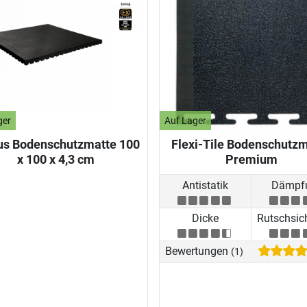
ger
Auf Lager
us Bodenschutzmatte 100
Flexi-Tile Bodenschutz
x 100 x 4,3 cm
Premium
Antistatik
Dämpf
Dicke
Rutschsic
Bewertungen
(1)