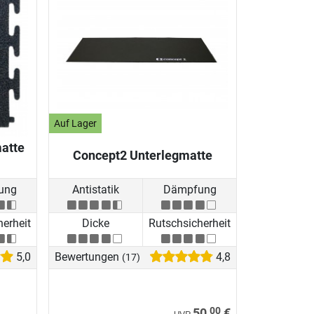
Auf Lager
matte
Concept2 Unterlegmatte
ung
Antistatik
Dämpfung
herheit
Dicke
Rutschsicherheit
5,0
Bewertungen
4,8
(17)
00
50,
€