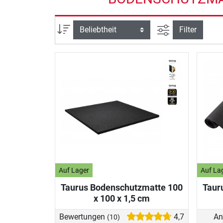
Ansicht filtern
Sortierung
Filter
Auf Lager
Auf La
Taurus Bodenschutzmatte 100
Taur
x 100 x 1,5 cm
Bewertungen
4,7
An
(10)