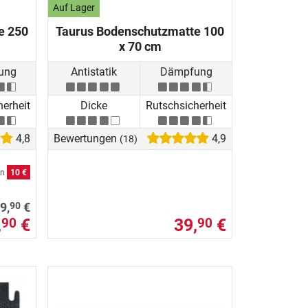
Auf Lager
e 250
Taurus Bodenschutzmatte 100
x 70 cm
ung
Antistatik
Dämpfung
herheit
Dicke
Rutschsicherheit
4,8
Bewertungen
4,9
(18)
en
10 €
90
9,
€
,
€
39,
€
90
90