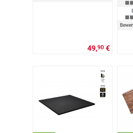
Bewer
49,
€
90