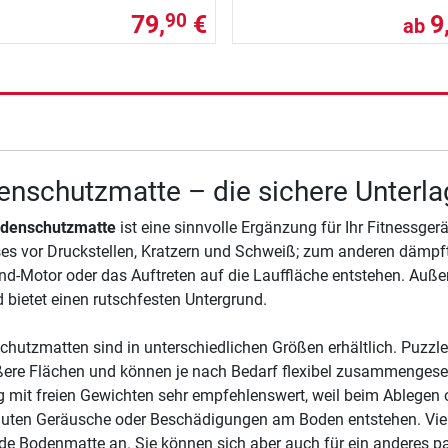
79,
€
9
90
ab
nschutzmatte – die sichere Unterlag
denschutzmatte
ist eine sinnvolle Ergänzung für Ihr Fitnessger
s vor Druckstellen, Kratzern und Schweiß; zum anderen dämpft 
d-Motor oder das Auftreten auf die Lauffläche entstehen. Auße
 bietet einen rutschfesten Untergrund.
hutzmatten sind in unterschiedlichen Größen erhältlich. Puzzle
ßere Flächen und können je nach Bedarf flexibel zusammengeset
g mit freien Gewichten sehr empfehlenswert, weil beim Ablegen 
auten Geräusche oder Beschädigungen am Boden entstehen. Viele 
e Bodenmatte an. Sie können sich aber auch für ein anderes p