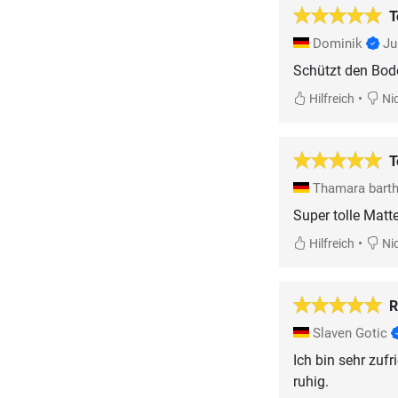
T
Dominik
Ju
Schützt den Bode
•
Hilfreich
Nic
T
Thamara bart
Super tolle Matte
•
Hilfreich
Nic
R
Slaven Gotic
Ich bin sehr zuf
ruhig.