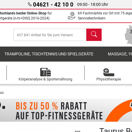
04621 - 42 10 0
09:00 - 18:00 Uhr
tschlands bester Online-Shop
für
69 Fachmärkte vor Ort mit 75 eig
rtgeräte (n-tv+DISQ 2016-2024)
Servicetechnikern
Suchen
TRAMPOLINE, TISCHTENNIS UND SPIELGERÄTE
MASSAGE, Y
Körperanalyse & Sporternährung
Physiotherapie
hör
Taurus B