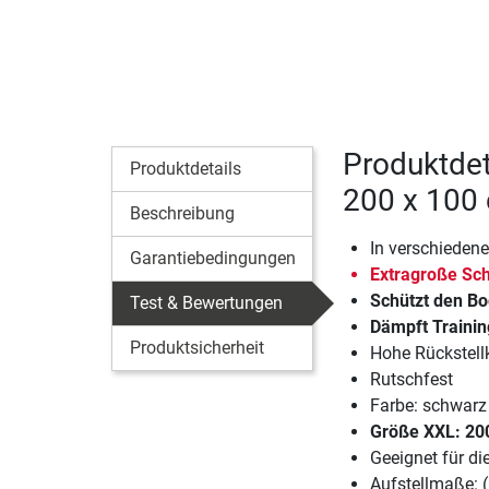
Produktdet
Produktdetails
200 x 100
Beschreibung
In verschiedene
Garantiebedingungen
Extragroße Sch
Schützt den Bo
Test & Bewertungen
Dämpft Traini
Produktsicherheit
Hohe Rückstellk
Rutschfest
Farbe: schwarz
Größe XXL: 20
Geeignet für d
Aufstellmaße: 