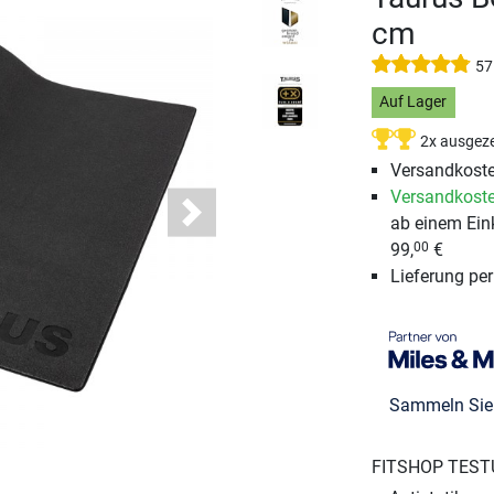
cm
57
Auf Lager
2x ausgeze
Versandkoste
Versandkoste
ab einem Ein
Next
99,
€
00
Lieferung pe
Sammeln Si
FITSHOP TEST