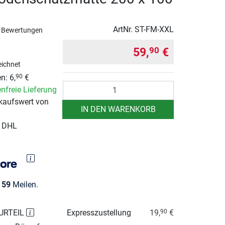
ArtNr.
ST-FM-XXL
 Bewertungen
59,
€
90
ichnet
n: 6,
€
90
Anzahl
nfreie Lieferung
kaufswert von
IN DEN WARENKORB
r DHL
e
59
Meilen.
URTEIL
Expresszustellung
19,
€
90