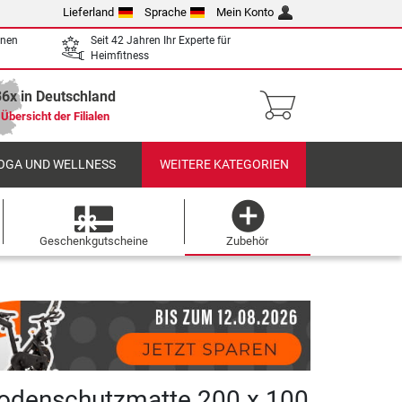
Lieferland
Sprache
Mein Konto
enen
Seit 42 Jahren Ihr Experte für
Heimfitness
36x in Deutschland
Übersicht der Filialen
OGA UND WELLNESS
WEITERE KATEGORIEN
Geschenkgutscheine
Zubehör
odenschutzmatte 200 x 100