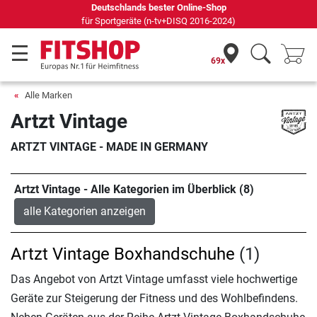
s bester Online-Shop
69 Fachmärkte vor Ort mi
e (n-tv+DISQ 2016-2024)
69x
Alle Marken
Artzt Vintage
ARTZT VINTAGE - MADE IN GERMANY
Artzt Vintage - Alle Kategorien im Überblick (8)
alle Kategorien anzeigen
Artzt Vintage Boxhandschuhe
(1)
Das Angebot von Artzt Vintage umfasst viele hochwertige
Geräte zur Steigerung der Fitness und des Wohlbefindens.