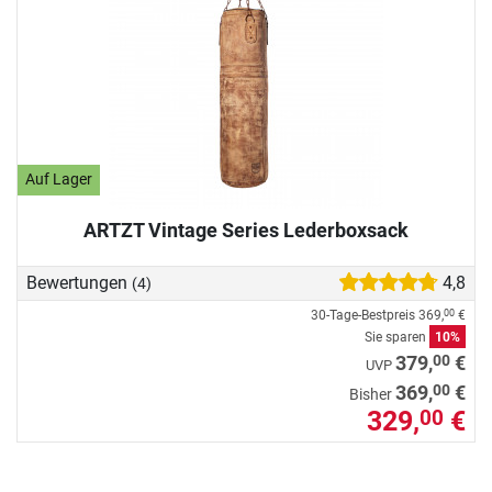
Auf Lager
ARTZT Vintage Series Lederboxsack
Bewertungen
4,8
(4)
30-Tage-Bestpreis
369,
€
00
Sie sparen
10%
00
379,
€
UVP
00
369,
€
Bisher
329,
€
00