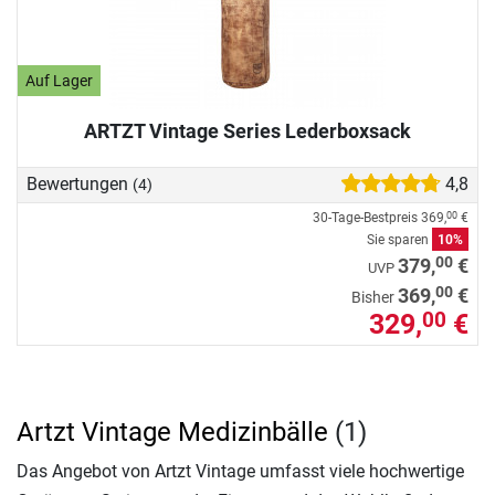
Auf Lager
ARTZT Vintage Series Lederboxsack
Bewertungen
4,8
(4)
30-Tage-Bestpreis
369,
€
00
Sie sparen
10%
00
379,
€
UVP
00
369,
€
Bisher
329,
€
00
Artzt Vintage Medizinbälle
(1)
Das Angebot von Artzt Vintage umfasst viele hochwertige