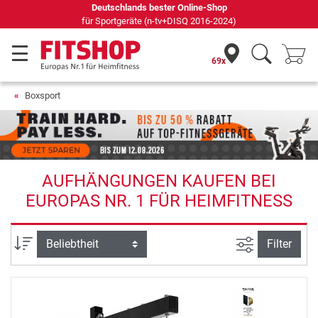
Deutschlands bester Online-Shop
für Sportgeräte (n-tv+DISQ 2016-2024)
69x
Boxsport
AUFHÄNGUNGEN KAUFEN BEI
EUROPAS NR. 1 FÜR HEIMFITNESS
Ansicht filte
Sortierung
Filter