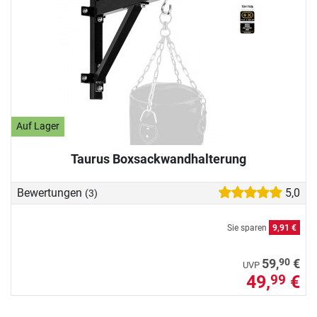
Auf Lager
Taurus Boxsackwandhalterung
Bewertungen
5,0
(3)
Sie sparen
9,91 €
90
59,
€
UVP
49,
€
99