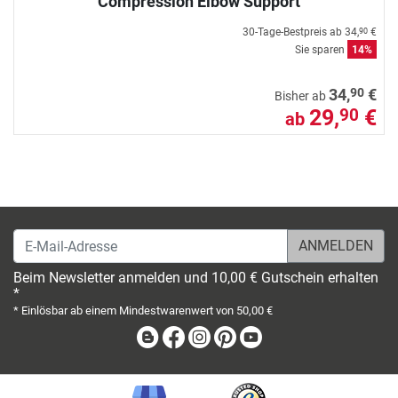
Compression Elbow Support
30-Tage-Bestpreis ab
34,
€
90
Sie sparen
14%
90
34,
€
Bisher ab
29,
€
90
ab
E-Mail-Adresse
Beim Newsletter anmelden und 10,00 € Gutschein erhalten
*
* Einlösbar ab einem Mindestwarenwert von 50,00 €
Blog
Facebook
Instagram
Pinterest
Youtube