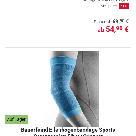
30-Tage-Bestpreis ab
69,
€
Sie sparen
21%
90
69,
€
Bisher ab
54,
€
90
ab
Auf Lager
Bauerfeind Ellenbogenbandage Sports