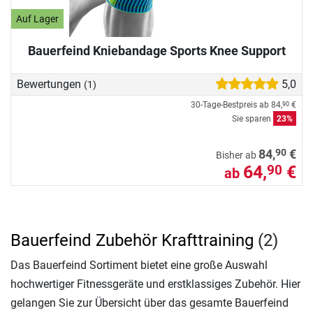
Auf Lager
Bauerfeind Kniebandage Sports Knee Support
Bewertungen
5,0
(1)
30-Tage-Bestpreis ab
84,
€
90
Sie sparen
23%
90
84,
€
Bisher ab
64,
€
90
ab
Bauerfeind Zubehör Krafttraining
(2)
Das Bauerfeind Sortiment bietet eine große Auswahl
hochwertiger Fitnessgeräte und erstklassiges Zubehör. Hier
gelangen Sie zur Übersicht über das gesamte Bauerfeind