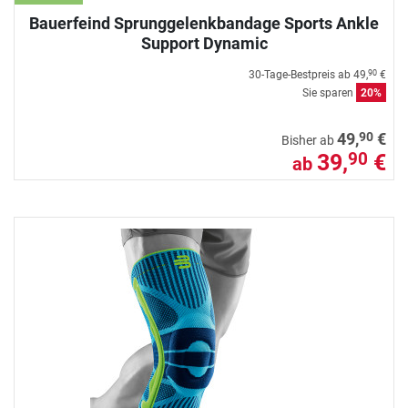
Bauerfeind Sprunggelenkbandage Sports Ankle
Support Dynamic
30-Tage-Bestpreis ab
49,
€
90
Sie sparen
20%
90
49,
€
Bisher ab
39,
€
90
ab