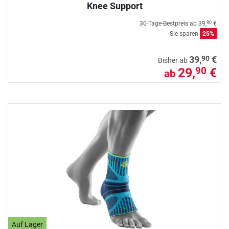
Knee Support
30-Tage-Bestpreis ab
39,
€
90
Sie sparen
25%
90
39,
€
Bisher ab
29,
€
90
ab
Auf Lager