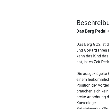
Beschreib
Das
Berg Pedal-
Das Berg GO2 ist da
und GoKartfahren 
kann das Kind das
hat, ist es Zeit Pe
Die ausgeklügelte K
einem herkömmliche
Position der Vorde
brauchen sich kei
breite Anordnung d
Kurvenlage.
Bei steigender Kör