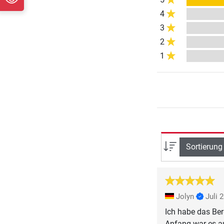
4
3
2
1
Sortierung
Jolyn
Juli 
Ich habe das Be
Anfang war es a