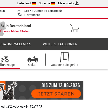
Lieferland
Sprache
Mein Konto
enen
Seit 42 Jahren Ihr Experte für
Heimfitness
36x in Deutschland
Übersicht der Filialen
OGA UND WELLNESS
WEITERE KATEGORIEN
elfahrzeuge
Gokart
Outdoor-Spielgeräte
al-Gokart GO2