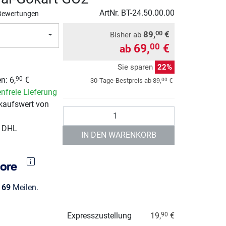
ArtNr.
BT-24.50.00.00
Bewertungen
89,
€
00
Bisher ab
69,
€
00
ab
Sie sparen
22%
n: 6,
€
90
00
30-Tage-Bestpreis ab
89,
€
nfreie Lieferung
kaufswert von
Anzahl
r DHL
IN DEN WARENKORB
e
69
Meilen.
Expresszustellung
19,
€
90