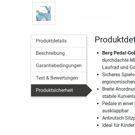
Produktdet
Produktdetails
Berg Pedal-Go
Beschreibung
durchdachte M
Garantiebedingungen
Laufrad und Go
Sicheres Spiel
Test & Bewertungen
ergonomischen
Breite Anordnu
Produktsicherheit
stabile Kurvenl
Pedale in eine
ausklappbar
Antirutsch Sitz
Ideal für Kinde