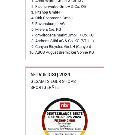
Adolf Würth GmbH & Co. KG
Fischerwerke GmbH & Co. KG
Fitshop GmbH
Dirk Rossmann GmbH
Ravensburger AG
Miele & Cie. KG
dm-drogerie markt GmbH + Co. KG
Andreas Stihl AG & Co. KG (STIHL)
Canyon Bicycles GmbH (Canyon)
ABUS August Bremicker Söhne KG
N-TV & DISQ 2024
GESAMTSIEGER SHOPS
SPORTGERÄTE