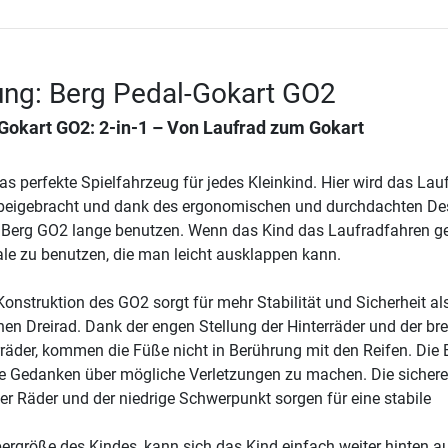
ung: Berg Pedal-Gokart GO2
Gokart GO2
: 2-in-1 – Von Laufrad zum Gokart
s perfekte Spielfahrzeug für jedes Kleinkind. Hier wird das Lau
beigebracht und dank des ergonomischen und durchdachten De
 Berg GO2 lange benutzen. Wenn das Kind das Laufradfahren ge
dale zu benutzen, die man leicht ausklappen kann.
onstruktion des GO2 sorgt für mehr Stabilität und Sicherheit als
n Dreirad. Dank der engen Stellung der Hinterräder und der bre
rräder, kommen die Füße nicht in Berührung mit den Reifen. Die E
ne Gedanken über mögliche Verletzungen zu machen. Die sicher
er Räder und der niedrige Schwerpunkt sorgen für eine stabile
pergröße des Kindes, kann sich das Kind einfach weiter hinten a