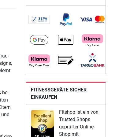
frad-
signs,
lernt
FITNESSGERÄTE SICHER
 bei
EINKAUFEN
iten
ltern
Fitshop ist ein von
e und
Trusted Shops
geprüfter Online-
Shop mit
uf den