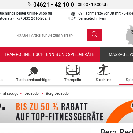
04621 - 42 10 0
08:00 - 19:00 Uhr
tschlands bester Online-Shop
für
69 Fachmärkte vor Ort mit 75 eig
rtgeräte (n-tv+DISQ 2016-2024)
Servicetechnikern
Suchen
TRAMPOLINE, TISCHTENNIS UND SPIELGERÄTE
MASSAGE, Y
te
Tischtennisschläger
Trampolin
Slackline
Spi
elfahrzeuge
Dreiräder
Berg Dreiräder
Berg Ped