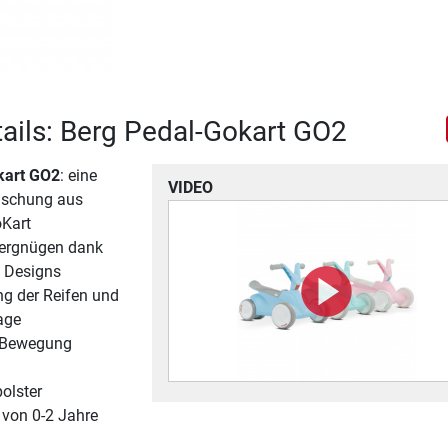
ails: Berg Pedal-Gokart GO2
kart GO2
: eine
VIDEO
ischung aus
Kart
vergnügen dank
 Designs
ng der Reifen und
age
r Bewegung
polster
r von 0-2 Jahre