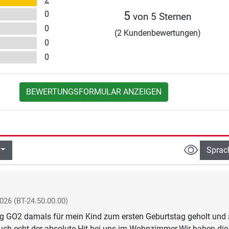
0
5
von 5 Sternen
0
(2 Kundenbewertungen)
0
0
BEWERTUNGSFORMULAR ANZEIGEN
Sprac
2026
(BT-24.50.00.00)
rg GO2 damals für mein Kind zum ersten Geburtstag geholt und
uch echt der absolute Hit bei uns im Wohnzimmer.Wir haben die