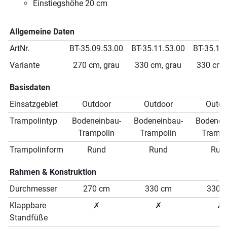
Einstiegshöhe 20 cm
Allgemeine Daten
ArtNr.
BT-35.09.53.00
BT-35.11.53.00
BT-35.11
Variante
270 cm, grau
330 cm, grau
330 cm,
Basisdaten
Einsatzgebiet
Outdoor
Outdoor
Outdo
Trampolintyp
Bodeneinbau-
Bodeneinbau-
Bodenei
Trampolin
Trampolin
Trampo
Trampolinform
Rund
Rund
Run
Rahmen & Konstruktion
Durchmesser
270 cm
330 cm
330 
Klappbare
✗
✗
✗
Standfüße