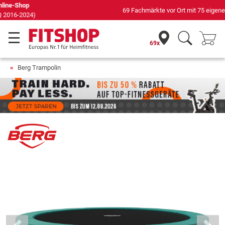
69 Fachmärkte vor Ort mit 75 eigenen Servicetechnikern
69x
Berg Trampolin