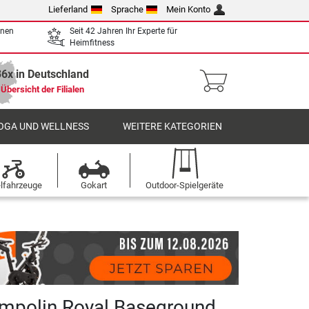
Lieferland
Sprache
Mein Konto
enen
Seit 42 Jahren Ihr Experte für
Heimfitness
36x in Deutschland
Übersicht der Filialen
OGA UND WELLNESS
WEITERE KATEGORIEN
elfahrzeuge
Gokart
Outdoor-Spielgeräte
ampolin Royal Baseground