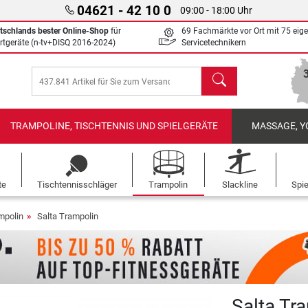
04621 - 42 10 0
09:00 - 18:00 Uhr
tschlands bester Online-Shop
für
69 Fachmärkte vor Ort mit 75 eig
rtgeräte (n-tv+DISQ 2016-2024)
Servicetechnikern
Suchen
TRAMPOLINE, TISCHTENNIS UND SPIELGERÄTE
MASSAGE, Y
te
Tischtennisschläger
Trampolin
Slackline
Spi
mpolin
Salta Trampolin
Salta Tr