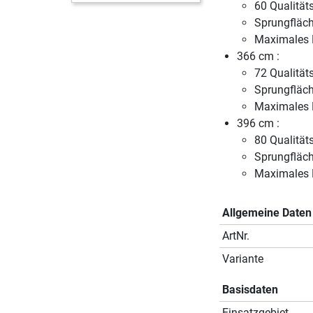
60 Qualität
Sprungfläc
Maximales 
366 cm :
72 Qualität
Sprungfläc
Maximales 
396 cm :
80 Qualität
Sprungfläc
Maximales 
Allgemeine Daten
ArtNr.
Variante
Basisdaten
Einsatzgebiet