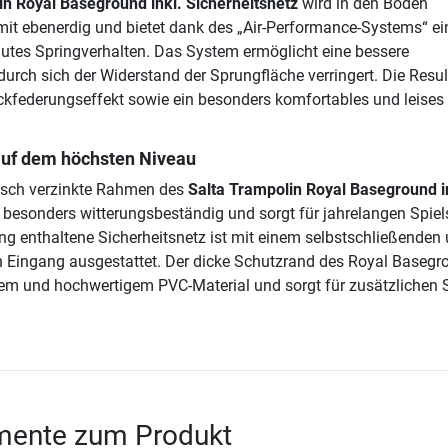
in Royal Baseground inkl. Sicherheitsnetz
wird in den Boden
omit ebenerdig und bietet dank des „Air-Performance-Systems“ ei
tes Springverhalten. Das System ermöglicht eine bessere
durch sich der Widerstand der Sprungfläche verringert. Die Resul
ückfederungseffekt sowie ein besonders komfortables und leises
auf dem höchsten Niveau
nisch verzinkte Rahmen des
Salta Trampolin Royal Baseground i
 besonders witterungsbeständig und sorgt für jahrelangen Spie
g enthaltene Sicherheitsnetz ist mit einem selbstschließenden
n Eingang ausgestattet. Der dicke Schutzrand des Royal Basegr
em und hochwertigem PVC-Material und sorgt für zusätzlichen 
ente zum Produkt