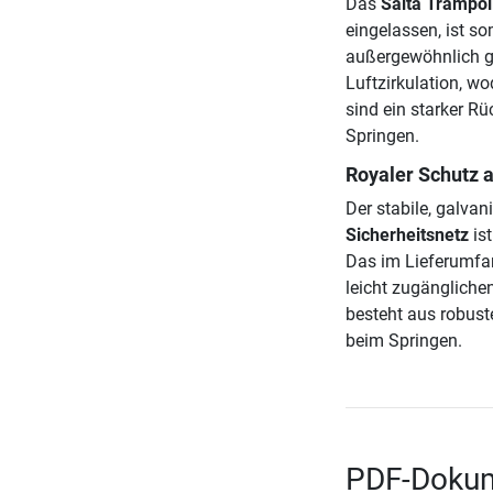
Das
Salta Trampol
eingelassen, ist s
außergewöhnlich gu
Luftzirkulation, wo
sind ein starker R
Springen.
Royaler Schutz 
Der stabile, galva
Sicherheitsnetz
ist
Das im Lieferumfan
leicht zugängliche
besteht aus robust
beim Springen.
PDF-Dokum