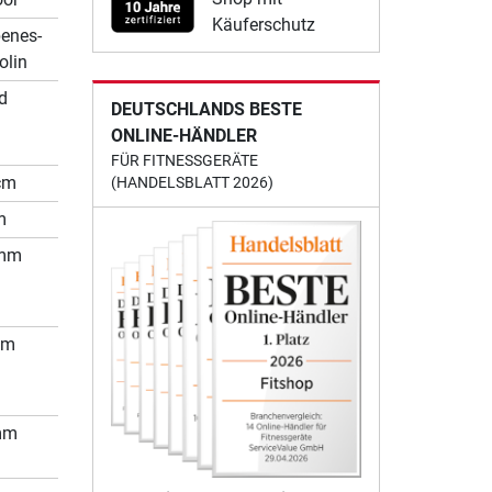
Käuferschutz
enes-
olin
d
DEUTSCHLANDS BESTE
ONLINE-HÄNDLER
FÜR FITNESSGERÄTE
cm
(HANDELSBLATT 2026)
m
 mm
mm
mm