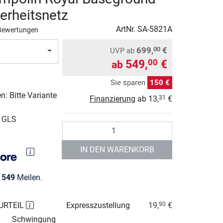
herheitsnetz
ArtNr.
SA-5821A
Bewertungen
699,
€
00
UVP
ab
549,
€
00
ab
Sie sparen
150 €
: Bitte Variante
Finanzierung
ab
13,
€
31
r GLS
Anzahl
IN DEN WARENKORB
e
549
Meilen.
URTEIL
Expresszustellung
19,
€
90
Schwingung