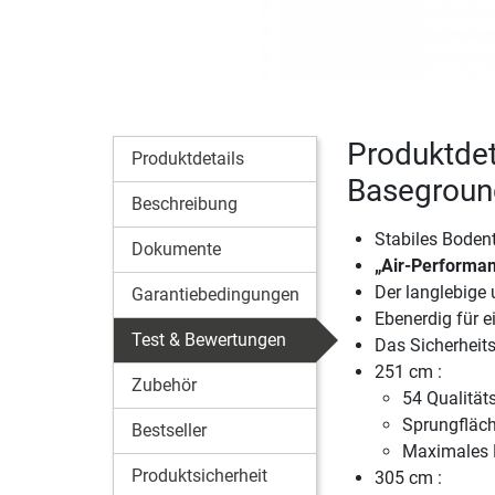
Produktdet
Produktdetails
Baseground
Beschreibung
Stabiles Boden
Dokumente
„Air-Performan
Der langlebige 
Garantiebedingungen
Ebenerdig für 
Test & Bewertungen
Das Sicherheits
251 cm :
Zubehör
54 Qualität
Sprungfläc
Bestseller
Maximales 
Produktsicherheit
305 cm :