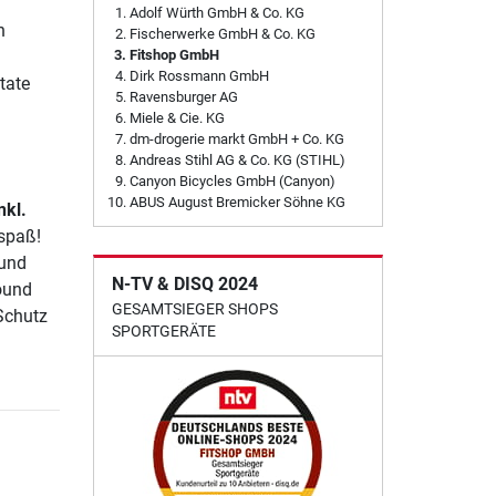
Adolf Würth GmbH & Co. KG
n
Fischerwerke GmbH & Co. KG
Fitshop GmbH
Dirk Rossmann GmbH
tate
Ravensburger AG
Miele & Cie. KG
dm-drogerie markt GmbH + Co. KG
Andreas Stihl AG & Co. KG (STIHL)
Canyon Bicycles GmbH (Canyon)
ABUS August Bremicker Söhne KG
nkl.
lspaß!
 und
N-TV & DISQ 2024
ound
GESAMTSIEGER SHOPS
Schutz
SPORTGERÄTE