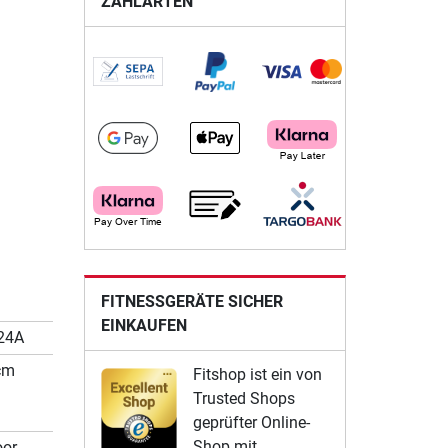
ZAHLARTEN
FITNESSGERÄTE SICHER
EINKAUFEN
24A
cm
Fitshop ist ein von
Trusted Shops
geprüfter Online-
Shop mit
oor