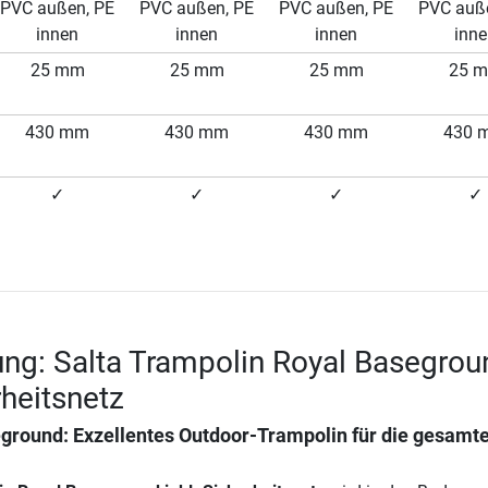
PVC außen, PE
PVC außen, PE
PVC außen, PE
PVC auß
innen
innen
innen
inn
25 mm
25 mm
25 mm
25 
430 mm
430 mm
430 mm
430 
✓
✓
✓
✓
ng: Salta Trampolin Royal Basegrou
rheitsnetz
eground: Exzellentes Outdoor-Trampolin für die gesamt