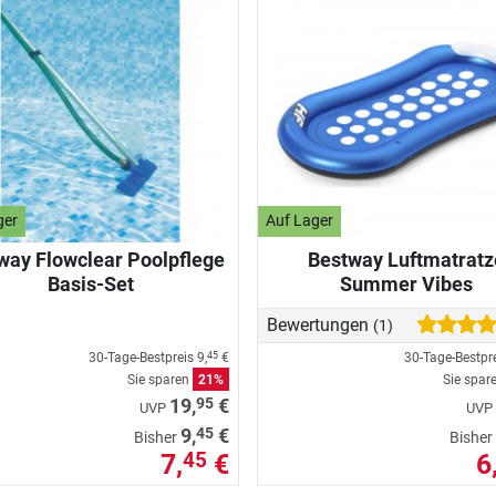
ger
Auf Lager
way Flowclear Poolpflege
Bestway Luftmatratz
Basis-Set
Summer Vibes
Bewertungen
(1)
30-Tage-Bestpreis
9,
€
30-Tage-Bestpr
45
Sie sparen
21%
Sie spar
95
19,
€
UVP
UVP
45
9,
€
Bisher
Bisher
7,
€
6
45