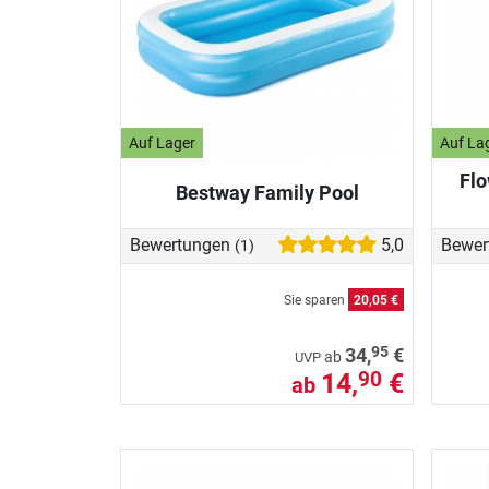
Auf Lager
Auf La
Flo
Bestway Family Pool
Bewertungen
5,0
Bewer
(1)
Sie sparen
20,05 €
95
34,
€
ab
UVP
14,
€
90
ab