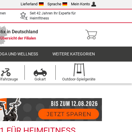
Lieferland
Sprache
Mein Konto
enen
Seit 42 Jahren Ihr Experte für
Heimfitness
36x in Deutschland
Übersicht der Filialen
OGA UND WELLNESS
WEITERE KATEGORIEN
elfahrzeuge
Gokart
Outdoor-Spielgeräte
1 FÜR HEIMFITNESS