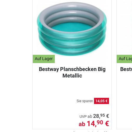
Auf Lager
Auf La
Bestway Planschbecken Big
Best
Metallic
Sie sparen
14,05 €
95
28,
€
ab
UVP
14,
€
90
ab