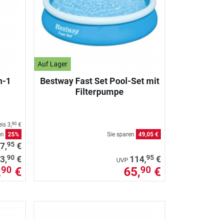
Auf Lager
n-1
Bestway Fast Set Pool-Set mit
Filterpumpe
eis
3,
€
90
en
25%
Sie sparen
49,05 €
95
7,
€
90
95
3,
€
114,
€
UVP
,
€
65,
€
90
90