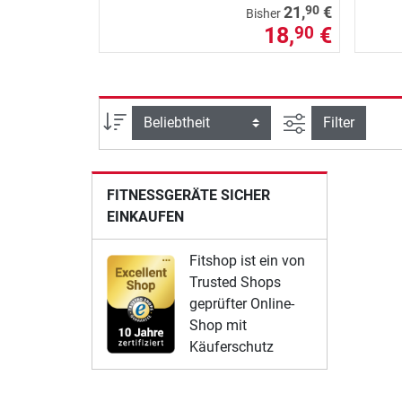
90
21,
€
Bisher
18,
€
90
Ansicht filtern
Sortierung
Filter
FITNESSGERÄTE SICHER
EINKAUFEN
Fitshop ist ein von
Trusted Shops
geprüfter Online-
Shop mit
Käuferschutz