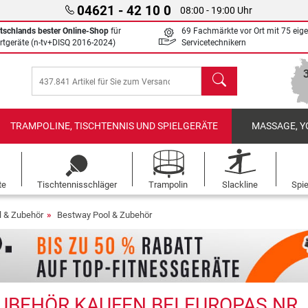
04621 - 42 10 0
08:00 - 19:00 Uhr
tschlands bester Online-Shop
für
69 Fachmärkte vor Ort mit 75 eig
rtgeräte (n-tv+DISQ 2016-2024)
Servicetechnikern
Suchen
TRAMPOLINE, TISCHTENNIS UND SPIELGERÄTE
MASSAGE, Y
te
Tischtennisschläger
Trampolin
Slackline
Spi
l & Zubehör
Bestway Pool & Zubehör
UBEHÖR KAUFEN BEI EUROPAS NR. 