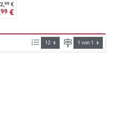
99
2,
€
,
€
99
Artikel pro Seite:
Seite