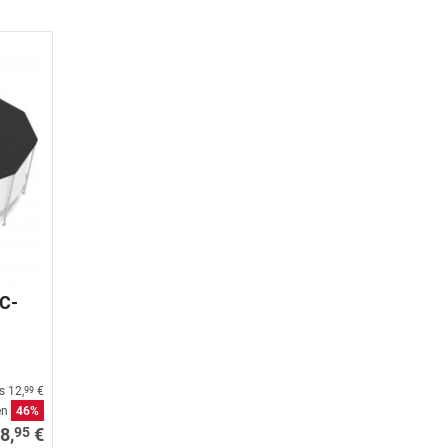
C-
is
12,
€
99
en
46%
95
8,
€