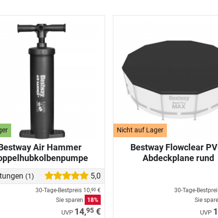
ger
Nicht auf Lager
Bestway Air Hammer
Bestway Flowclear PV
oppelhubkolbenpumpe
Abdeckplane rund
tungen
5,0
(1)
30-Tage-Bestpreis
10,
€
30-Tage-Bestpre
90
Sie sparen
18%
Sie spar
95
14,
€
1
UVP
UVP