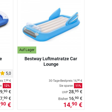
Auf Lager
e
Bestway Luftmatratze Car
Lounge
5,0
eis
7,
€
30-Tage-Bestpreis
16,
€
90
90
en
12%
Sie sparen
11%
90
95
9,
€
28,
€
UVP
90
90
7,
€
16,
€
Bisher
,
€
14,
€
90
90