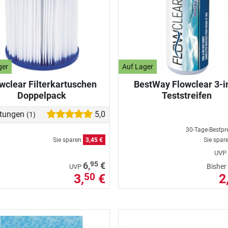
ger
Auf Lager
wclear Filterkartuschen
BestWay Flowclear 3-i
Doppelpack
Teststreifen
tungen
5,0
(1)
30-Tage-Bestpr
Sie sparen
3,45 €
Sie spar
UVP
95
6,
€
Bisher
UVP
3,
€
2
50