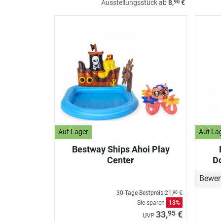
90
Ausstellungsstück ab
8,
€
Auf Lager
Auf La
Bestway Ships Ahoi Play
Center
D
Bewer
30-Tage-Bestpreis
21,
€
90
Sie sparen
13%
95
33,
€
UVP