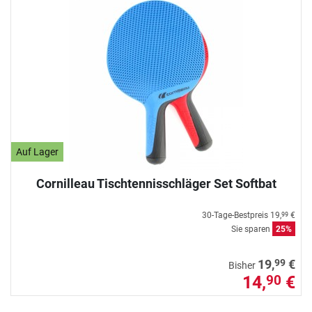
Auf Lager
Cornilleau Tischtennisschläger Set Softbat
30-Tage-Bestpreis
19,
€
99
Sie sparen
25%
99
19,
€
Bisher
14,
€
90