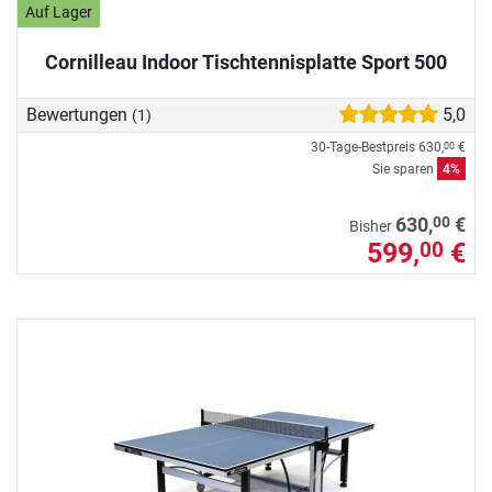
Auf Lager
Cornilleau Indoor Tischtennisplatte Sport 500
Bewertungen
5,0
(1)
30-Tage-Bestpreis
630,
€
00
Sie sparen
4%
00
630,
€
Bisher
599,
€
00