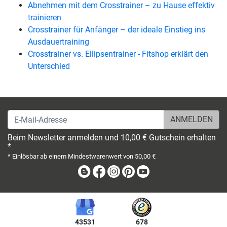
Abnehmen mit dem Crosstrainer – zu Hause effektiv
trainieren
Crosstrainer für Anfänger – der ideale Einstieg ins
Ausdauertraining
Crosstrainer vs. Ellipsentrainer - Fitshop erklärt den
Unterschied
E-Mail-Adresse
Beim Newsletter anmelden und 10,00 € Gutschein erhalten
*
* Einlösbar ab einem Mindestwarenwert von 50,00 €
Blog
Facebook
Instagram
Pinterest
Youtube
43531
678