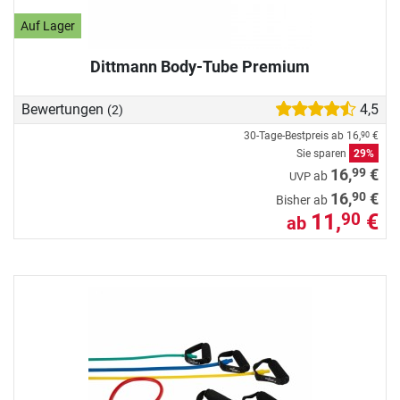
Auf Lager
Dittmann Body-Tube Premium
Bewertungen
4,5
(2)
30-Tage-Bestpreis ab
16,
€
90
Sie sparen
29%
99
16,
€
ab
UVP
90
16,
€
Bisher ab
11,
€
90
ab