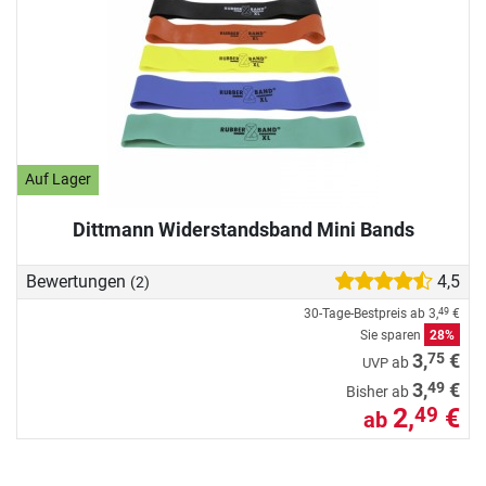
Auf Lager
Dittmann Widerstandsband Mini Bands
Bewertungen
4,5
(2)
30-Tage-Bestpreis ab
3,
€
49
Sie sparen
28%
75
3,
€
ab
UVP
49
3,
€
Bisher ab
2,
€
49
ab