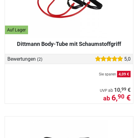
Auf Lager
Dittmann Body-Tube mit Schaumstoffgriff
Bewertungen
5,0
(2)
Sie sparen
4,09 €
99
10,
€
ab
UVP
6,
€
90
ab