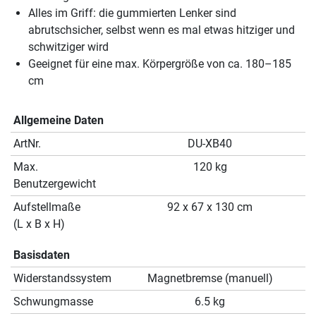
Alles im Griff: die gummierten Lenker sind
abrutschsicher, selbst wenn es mal etwas hitziger und
schwitziger wird
Geeignet für eine max. Körpergröße von ca. 180–185
cm
Allgemeine Daten
ArtNr.
DU-XB40
Max.
120 kg
Benutzergewicht
Aufstellmaße
92 x 67 x 130 cm
(L x B x H)
Basisdaten
Widerstandssystem
Magnetbremse (manuell)
Schwungmasse
6.5 kg