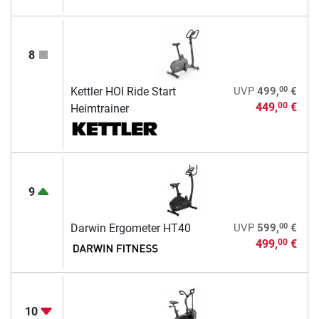
8
00
Kettler HOI Ride Start
UVP
499,
€
449,
€
00
Heimtrainer
9
00
Darwin Ergometer HT40
UVP
599,
€
499,
€
00
10