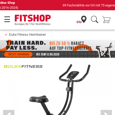
69 Fachmärkte vor Ort mit 75 eigenen Servicetechnikern
69x
Duke Fitness Heimtrainer