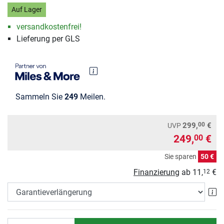
Auf Lager
versandkostenfrei!
Lieferung per GLS
Sammeln Sie
249
Meilen.
00
299,
€
UVP
249,
€
00
Sie sparen
50 €
Finanzierung
ab
11,
€
12
Ga
Anzahl