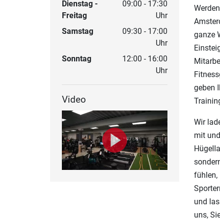
Dienstag -
09:00 - 17:30
Werden 
Freitag
Uhr
Amsterd
Samstag
09:30 - 17:00
ganze W
Uhr
Einstei
Sonntag
12:00 - 16:00
Mitarbe
Uhr
Fitness
geben I
Video
Trainin
Wir lad
mit und
Hügella
sondern
fühlen,
Sporter
und las
uns, Si