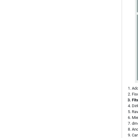
Ado
Fis
Fit
Di
Rav
Mie
dm-
And
Can