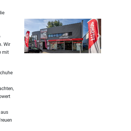
ie
e
Previous
Next
. Wir
e mit
tschuhe
achten,
owert
 aus
freuen