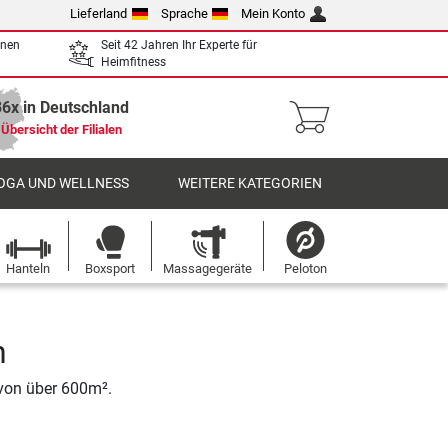
Lieferland
Sprache
Mein Konto
enen
Seit 42 Jahren Ihr Experte für
Heimfitness
36x in Deutschland
Übersicht der Filialen
OGA UND WELLNESS
WEITERE KATEGORIEN
Hanteln
Boxsport
Massagegeräte
Peloton
n
 von über 600m².