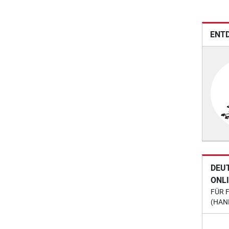
ENTD
DEU
ONL
FÜR 
(HAN