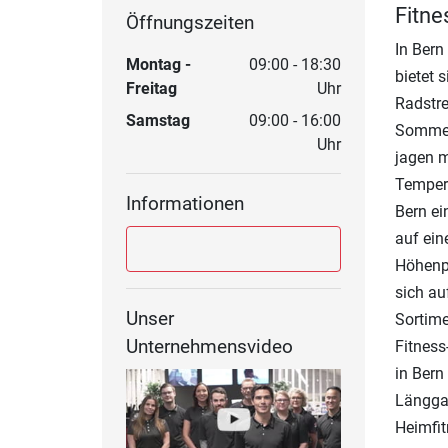
Fitne
Öffnungszeiten
In Bern
Montag -
09:00 - 18:30
bietet 
Freitag
Uhr
Radstre
Samstag
09:00 - 16:00
Sommer 
Uhr
jagen 
Tempera
Informationen
Bern ei
auf ein
Höhenpr
sich au
Unser
Sortime
Unternehmensvideo
Fitness
in Bern
Länggas
Heimfi