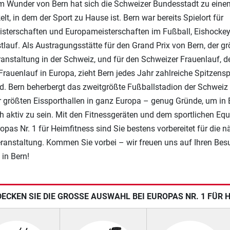
m Wunder von Bern hat sich die Schweizer Bundesstadt zu eine
elt, in dem der Sport zu Hause ist. Bern war bereits Spielort für
sterschaften und Europameisterschaften im Fußball, Eishocke
tlauf. Als Austragungsstätte für den Grand Prix von Bern, der g
anstaltung in der Schweiz, und für den Schweizer Frauenlauf, 
Frauenlauf in Europa, zieht Bern jedes Jahr zahlreiche Spitzensp
d. Bern beherbergt das zweitgrößte Fußballstadion der Schweiz
r größten Eissporthallen in ganz Europa – genug Gründe, um in 
ch aktiv zu sein. Mit den Fitnessgeräten und dem sportlichen Eq
opas Nr. 1 für Heimfitness sind Sie bestens vorbereitet für die n
ranstaltung. Kommen Sie vorbei – wir freuen uns auf Ihren Bes
 in Bern!
ECKEN SIE DIE GROSSE AUSWAHL BEI EUROPAS NR. 1 FÜR 