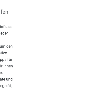
ufen
influss
jeder
d um den
tive
ipps für
ir Ihnen
me
räte und
sgerät,