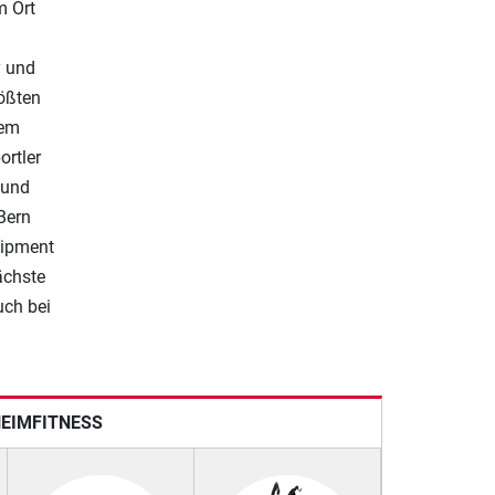
m Ort
y und
rößten
dem
ortler
 und
Bern
uipment
ächste
uch bei
HEIMFITNESS