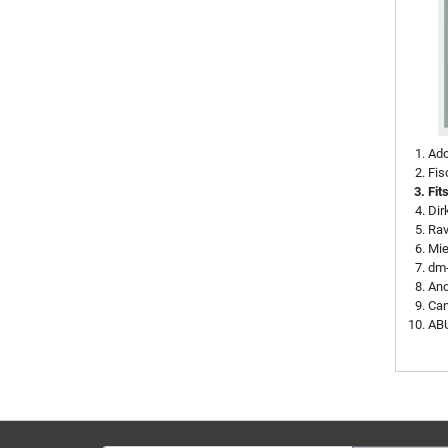
Ado
Fis
Fit
Di
Rav
Mie
dm-
And
Can
ABU