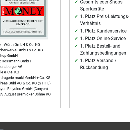
Gesamtsieger Shops
Sportgeräte
1. Platz Preis-Leistungs-
Verhältnis
1. Platz Kundenservice
1. Platz Online-Service
lf Würth GmbH & Co. KG
1. Platz Bestell- und
cherwerke GmbH & Co. KG
Zahlungsbedingungen
shop GmbH
1. Platz Versand /
rk Rossmann GmbH
ensburger AG
Rücksendung
le & Cie. KG
drogerie markt GmbH + Co. KG
reas Stihl AG & Co. KG (STIHL)
yon Bicycles GmbH (Canyon)
S August Bremicker Söhne KG