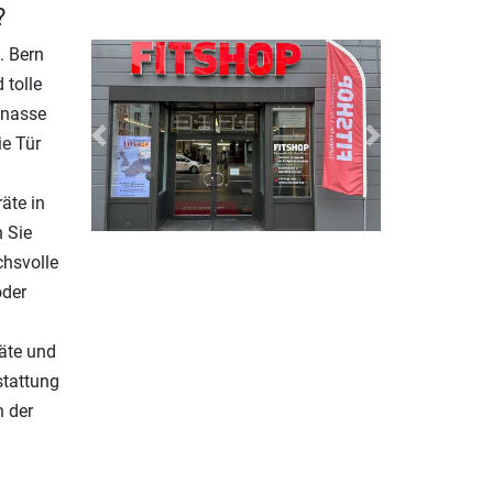
?
. Bern
 tolle
 nasse
e Tür
Previous
Next
äte in
n Sie
chsvolle
oder
äte und
stattung
n der