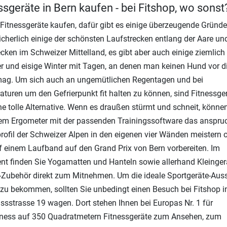
ssgeräte in Bern kaufen - bei Fitshop, wo sonst
 Fitnessgeräte kaufen, dafür gibt es einige überzeugende Gründe
sicherlich einige der schönsten Laufstrecken entlang der Aare und
cken im Schweizer Mittelland, es gibt aber auch einige ziemlich
und eisige Winter mit Tagen, an denen man keinen Hund vor di
mag. Um sich auch an ungemütlichen Regentagen und bei
turen um den Gefrierpunkt fit halten zu können, sind Fitnessger
ne tolle Alternative. Wenn es draußen stürmt und schneit, könne
em Ergometer mit der passenden Trainingssoftware das anspru
ofil der Schweizer Alpen in den eigenen vier Wänden meistern 
f einem Laufband auf den Grand Prix von Bern vorbereiten. Im
nt finden Sie Yogamatten und Hanteln sowie allerhand Kleinger
-Zubehör direkt zum Mitnehmen. Um die ideale Sportgeräte-Aus
 zu bekommen, sollten Sie unbedingt einen Besuch bei Fitshop i
sstrasse 19 wagen. Dort stehen Ihnen bei Europas Nr. 1 für
tness auf 350 Quadratmetern Fitnessgeräte zum Ansehen, zum