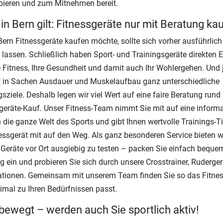
ieren und zum Mitnehmen bereit.
in Bern gilt: Fitnessgeräte nur mit Beratung ka
Bern Fitnessgeräte kaufen möchte, sollte sich vorher ausführlich
 lassen. Schließlich haben Sport- und Trainingsgeräte direkten E
e Fitness, Ihre Gesundheit und damit auch Ihr Wohlergehen. Und 
t in Sachen Ausdauer und Muskelaufbau ganz unterschiedliche
gsziele. Deshalb legen wir viel Wert auf eine faire Beratung run
geräte-Kauf. Unser Fitness-Team nimmt Sie mit auf eine informa
n die ganze Welt des Sports und gibt Ihnen wertvolle Trainings-T
nessgerät mit auf den Weg. Als ganz besonderen Service bieten w
e Geräte vor Ort ausgiebig zu testen – packen Sie einfach beque
g ein und probieren Sie sich durch unsere Crosstrainer, Ruderge
ationen. Gemeinsam mit unserem Team finden Sie so das Fitnes
imal zu Ihren Bedürfnissen passt.
bewegt – werden auch Sie sportlich aktiv!