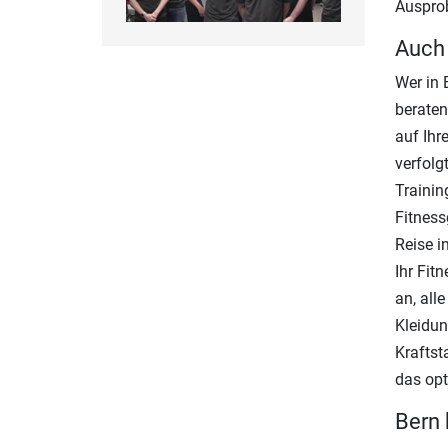
Ausprob
Auch 
Wer in 
beraten
auf Ihr
verfolg
Trainin
Fitness
Reise i
Ihr Fit
an, all
Kleidun
Kraftst
das opt
Bern 