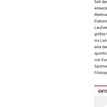
Seit de
entwick
Weltmei
Eiskuns
Laufver
größte 
ins Lan
eine de
sportli
von Eur
Sportve
Fitshop
ENTD