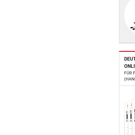
DEU
ONL
FÜR 
(HAN