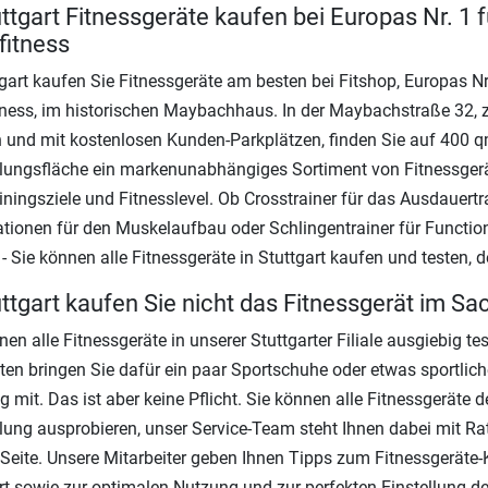
uttgart Fitnessgeräte kaufen bei Europas Nr. 1 f
itness
tgart kaufen Sie Fitnessgeräte am besten bei Fitshop, Europas Nr.
ness, im historischen Maybachhaus. In der Maybachstraße 32, z
 und mit kostenlosen Kunden-Parkplätzen, finden Sie auf 400 
lungsfläche ein markenunabhängiges Sortiment von Fitnessgerä
ainingsziele und Fitnesslevel. Ob Crosstrainer für das Ausdauertr
ationen für den Muskelaufbau oder Schlingentrainer für Functio
 - Sie können alle Fitnessgeräte in Stuttgart kaufen und testen, 
uttgart kaufen Sie nicht das Fitnessgerät im Sa
nen alle Fitnessgeräte in unserer Stuttgarter Filiale ausgiebig tes
en bringen Sie dafür ein paar Sportschuhe oder etwas sportlich
g mit. Das ist aber keine Pflicht. Sie können alle Fitnessgeräte d
lung ausprobieren, unser Service-Team steht Ihnen dabei mit Ra
 Seite. Unsere Mitarbeiter geben Ihnen Tipps zum Fitnessgeräte-
rt sowie zur optimalen Nutzung und zur perfekten Einstellung de