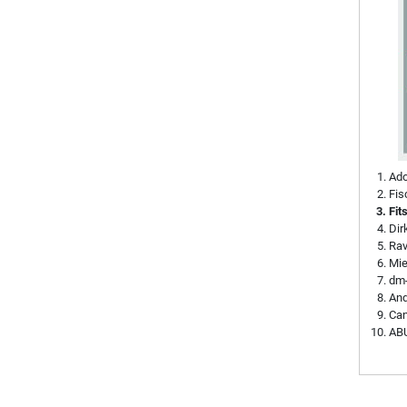
Ado
Fis
Fit
Di
Rav
Mie
dm-
And
Can
ABU