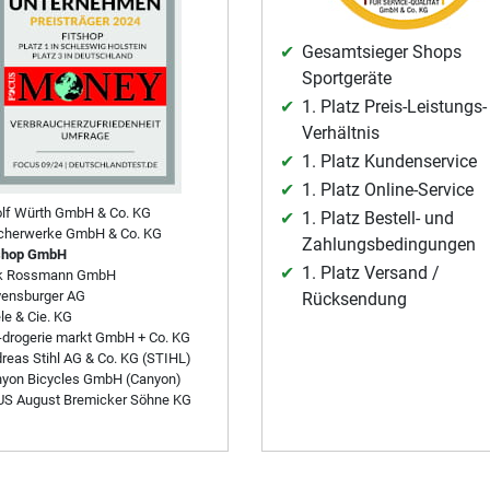
Gesamtsieger Shops
Sportgeräte
1. Platz Preis-Leistungs-
Verhältnis
1. Platz Kundenservice
1. Platz Online-Service
lf Würth GmbH & Co. KG
1. Platz Bestell- und
cherwerke GmbH & Co. KG
Zahlungsbedingungen
shop GmbH
1. Platz Versand /
rk Rossmann GmbH
ensburger AG
Rücksendung
le & Cie. KG
drogerie markt GmbH + Co. KG
reas Stihl AG & Co. KG (STIHL)
yon Bicycles GmbH (Canyon)
S August Bremicker Söhne KG