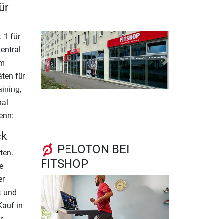
ür
 1 für
entral
qm
Previous
Next
ten für
aining,
nal
denn:
ck
PELOTON BEI
ten.
FITSHOP
e
er
t und
Kauf in
r