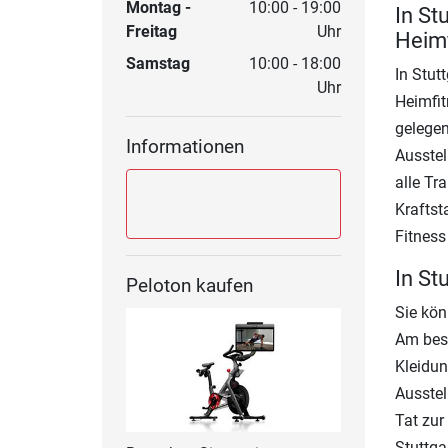
Montag -
10:00 - 19:00
In St
Freitag
Uhr
Heimf
Samstag
10:00 - 18:00
In Stut
Uhr
Heimfit
gelegen
Informationen
Ausstel
alle Tr
Kraftst
Fitness
In St
Peloton kaufen
Sie kön
Am best
Kleidun
Ausstel
Tat zur
Stuttga