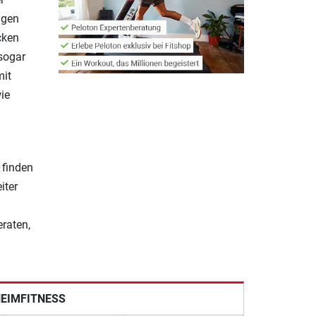
igen
cken
sogar
mit
ie
 finden
iter
raten,
HEIMFITNESS