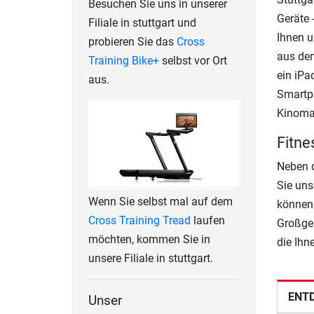
Besuchen Sie uns in unserer
Geräte 
Filiale in stuttgart und
Ihnen u
probieren Sie das
Cross
aus dem
Training Bike+
selbst vor Ort
ein iPa
aus.
Smartph
Kinoma
Fitne
Neben d
Sie unse
Wenn Sie selbst mal auf dem
können 
Cross Training Tread
laufen
Großger
möchten, kommen Sie in
die Ihn
unsere Filiale in stuttgart.
ENTD
Unser